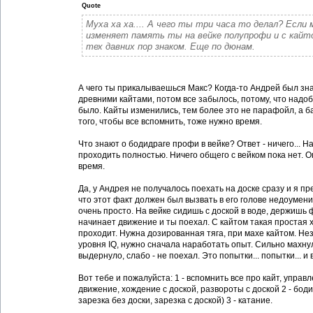
Quote
Муха ха ха.... А чего ты три часа то делал? Если 
изменяет память ты на вейке полупрофи и с кайт
тех давних пор знаком. Еще по дюнам.
А чего ты прикалываешься Макс? Когда-то Андрей был зна
древними кайтами, потом все забылось, потому, что надо
было. Кайты изменились, тем более это не парафойл, а б
того, чтобы все вспомнить, тоже нужно время.
Что знают о бодидраге профи в вейке? Ответ - ничего... Н
проходить полностью. Ничего общего с вейком пока нет. 
время.
Да, у Андрея не получалось поехать на доске сразу и я п
что этот факт должен был вызвать в его голове недоумени
очень просто. На вейке сидишь с доской в воде, держишь 
начинает движение и ты поехал. С кайтом такая простая 
проходит. Нужна дозированная тяга, при махе кайтом. Не
уровня IQ, нужно сначала наработать опыт. Сильно махнул
выдернуло, слабо - не поехал. Это попытки... попытки... и 
Вот тебе и пожалуйста: 1 - вспомнить все про кайт, управл
движение, хождение с доской, развороты с доской 2 - боди
зарезка без доски, зарезка с доской) 3 - катание.