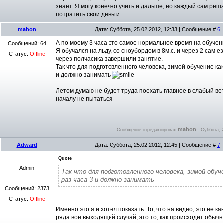
знает. Я могу конечно учить и дальше, но каждый сам реша
потратить свои деньги.
mahon
Дата: Суббота, 25.02.2012, 12:33 | Сообщение #
6
А по моему 3 часа это самое нормальное время на обучен
Сообщений:
64
Я обучался на льду, со сноубордом в 8м.с. и через 2 сам е
Статус:
Offline
через полчасика завершили занятие.
Так что для подготовленного человека, зимой обучение как
и должно занимать
Летом думаю не будет труда поехать главное в слабый ве
началу не пытаться
mahon
Сообщение отредактировал
-
Суббота, 2
Adward
Дата: Суббота, 25.02.2012, 12:45 | Сообщение #
7
Quote
Admin
Так что для подготовленного человека, зимой обуч
раз часа 3 и должно занимать
Сообщений:
2373
Статус:
Offline
Именно это я и хотел показать. То, что на видео, это не ка
ряда вон выходящий случай, это то, как происходит обычно