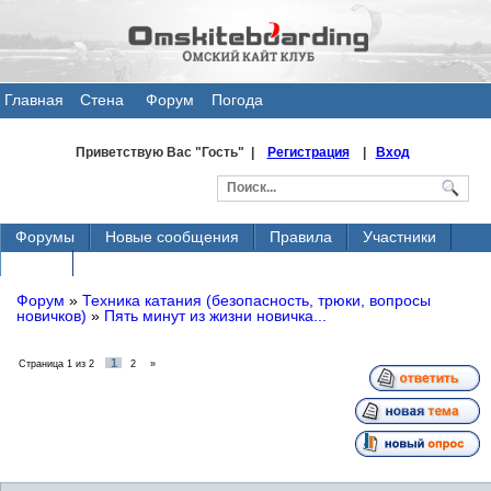
Главная
Стена
Форум
Погода
общения
Приветствую Вас
"Гость" |
Регистрация
|
Вход
Форумы
Новые сообщения
Правила
Участники
Поиск
Форум
»
Техника катания (безопасность, трюки, вопросы
новичков)
»
Пять минут из жизни новичка...
1
Страница
1
из
2
2
»