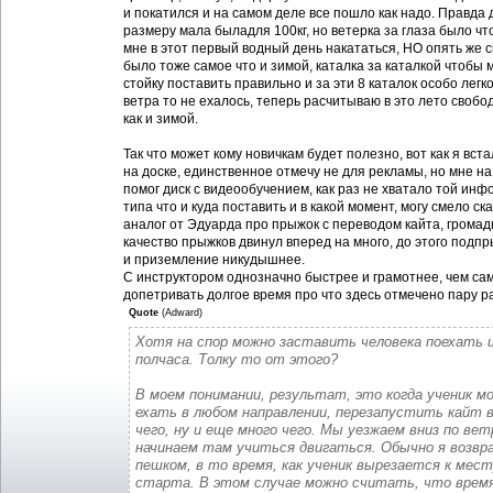
и покатился и на самом деле все пошло как надо. Правда 
размеру мала быладля 100кг, но ветерка за глаза было чт
мне в этот первый водный день накататься, НО опять же с
было тоже самое что и зимой, каталка за каталкой чтобы
стойку поставить правильно и за эти 8 каталок особо легк
ветра то не ехалось, теперь расчитываю в это лето свобо
как и зимой.
Так что может кому новичкам будет полезно, вот как я вста
на доске, единственное отмечу не для рекламы, но мне н
помог диск с видеообучением, как раз не хватало той ин
типа что и куда поставить и в какой момент, могу смело ска
аналог от Эдуарда про прыжок с переводом кайта, громад
качество прыжков двинул вперед на много, до этого подпр
и приземление никудышнее.
С инструктором однозначно быстрее и грамотнее, чем са
допетривать долгое время про что здесь отмечено пару р
Quote
(
Adward
)
Хотя на спор можно заставить человека поехать и
полчаса. Толку то от этого?
В моем понимании, результат, это когда ученик 
ехать в любом направлении, перезапустить кайт в
чего, ну и еще много чего. Мы уезжаем вниз по вет
начинаем там учиться двигаться. Обычно я возв
пешком, в то время, как ученик вырезается к мес
старта. В этом случае можно считать, что время