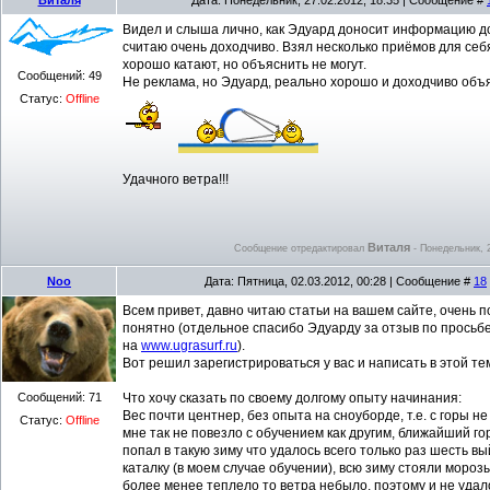
Видел и слыша лично, как Эдуард доносит информацию до
считаю очень доходчиво. Взял несколько приёмов для себ
хорошо катают, но объяснить не могут.
Сообщений:
49
Не реклама, но Эдуард, реально хорошо и доходчиво объ
Статус:
Offline
Удачного ветра!!!
Виталя
Сообщение отредактировал
-
Понедельник, 2
Noo
Дата: Пятница, 02.03.2012, 00:28 | Сообщение #
18
Всем привет, давно читаю статьи на вашем сайте, очень п
понятно (отдельное спасибо Эдуарду за отзыв по просьб
на
www.ugrasurf.ru
).
Вот решил зарегистрироваться у вас и написать в этой те
Сообщений:
71
Что хочу сказать по своему долгому опыту начинания:
Вес почти центнер, без опыта на сноуборде, т.е. с горы не
Статус:
Offline
мне так не повезло с обучением как другим, ближайший го
попал в такую зиму что удалось всего только раз шесть вы
каталку (в моем случае обучении), всю зиму стояли морозы
более менее теплело то ветра небыло, поэтому и не удал