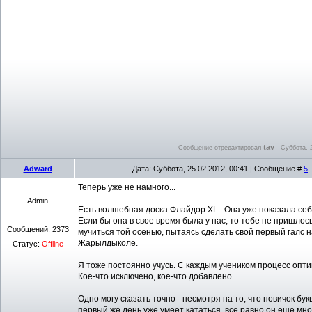
tav
Сообщение отредактировал
-
Суббота, 2
Adward
Дата: Суббота, 25.02.2012, 00:41 | Сообщение #
5
Теперь уже не намного...
Admin
Есть волшебная доска Флайдор XL . Она уже показала себ
Если бы она в свое время была у нас, то тебе не пришлось
Сообщений:
2373
мучиться той осенью, пытаясь сделать свой первый галс н
Жарылдыколе.
Статус:
Offline
Я тоже постоянно учусь. С каждым учеником процесс опт
Кое-что исключено, кое-что добавлено.
Одно могу сказать точно - несмотря на то, что новичок бук
первый же день уже умеет кататься, все равно он еще мно