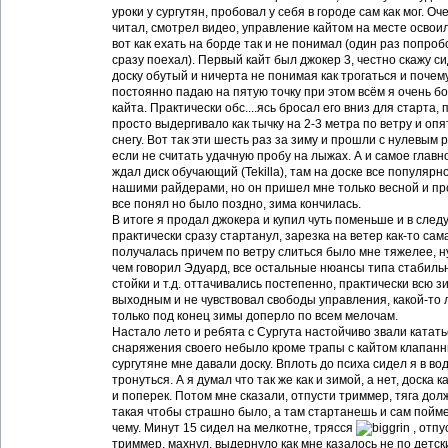
уроки у сургутян, пробовал у себя в городе сам как мог. Оч
читал, смотрел видео, управление кайтом на месте освоил
вот как ехать на борде так и не понимал (один раз попроб
сразу поехал). Первый кайт был джокер 3, честно скажу си
доску обутый и ничерта не понимая как трогаться и почему
постоянно падаю на пятую точку при этом всём я очень бо
кайта. Практически обс....ясь бросал его вниз для старта, 
просто выдергивало как тычку на 2-3 метра по ветру и опя
снегу. Вот так эти шесть раз за зиму и прошли с нулевым 
если не считать удачную пробу на лыжах. А и самое главно
ждал диск обучающий (Tekilla), там на доске все популяр
нашими райдерами, но он пришел мне только весной и пр
все понял но было поздно, зима кончилась.
В итоге я продал джокера и купил чуть поменьше и в сле
практически сразу стартанул, зарезка на ветер как-то сам
получалась причем по ветру слиться было мне тяжелее, ну
чем говорил Эдуард, все остальные нюансы типа стабиль
стойки и т.д. оттачивались постепенно, практически всю з
выходным и не чувствовал свободы управления, какой-то 
только под конец зимы доперло по всем мелочам.
Настало лето и ребята с Сургута настойчиво звали кататься
снаряжения своего небыло кроме трапы с кайтом клапанн
сургутяне мне давали доску. Вплоть до психа сидел я в вод
тронуться. А я думал что так же как и зимой, а нет, доска 
и поперек. Потом мне сказали, отпусти триммер, тяга дол
такая чтобы страшно было, а там стартанешь и сам пойме
чему. Минут 15 сидел на мелкотне, трясся
, отпу
триммер, махнул, выдернуло как мне казалось не по детски