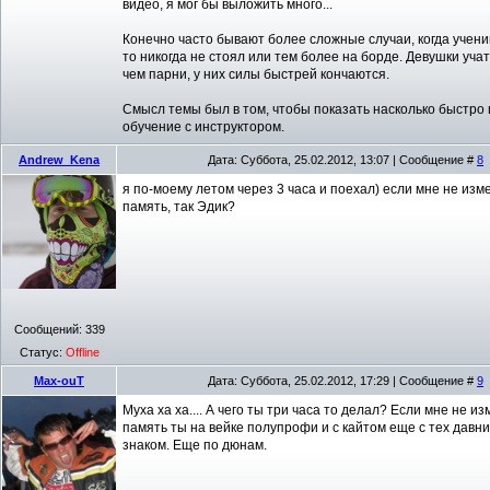
видео, я мог бы выложить много...
Конечно часто бывают более сложные случаи, когда учени
то никогда не стоял или тем более на борде. Девушки уча
чем парни, у них силы быстрей кончаются.
Смысл темы был в том, чтобы показать насколько быстро
обучение с инструктором.
Andrew_Kena
Дата: Суббота, 25.02.2012, 13:07 | Сообщение #
8
я по-моему летом через 3 часа и поехал) если мне не изм
память, так Эдик?
Сообщений:
339
Статус:
Offline
Max-ouT
Дата: Суббота, 25.02.2012, 17:29 | Сообщение #
9
Муха ха ха.... А чего ты три часа то делал? Если мне не и
память ты на вейке полупрофи и с кайтом еще с тех давни
знаком. Еще по дюнам.