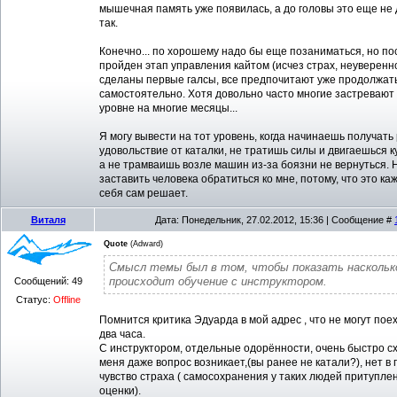
мышечная память уже появилась, а до головы это еще не
так.
Конечно... по хорошему надо бы еще позаниматься, но пос
пройден этап управления кайтом (исчез страх, неуверенно
сделаны первые галсы, все предпочитают уже продолжат
самостоятельно. Хотя довольно часто многие застревают
уровне на многие месяцы...
Я могу вывести на тот уровень, когда начинаешь получать
удовольствие от каталки, не тратишь силы и двигаешься к
а не трамваишь возле машин из-за боязни не вернуться. Н
заставить человека обратиться ко мне, потому, что это ка
себя сам решает.
Виталя
Дата: Понедельник, 27.02.2012, 15:36 | Сообщение #
Quote
(
Adward
)
Смысл темы был в том, чтобы показать насколь
происходит обучение с инструктором.
Сообщений:
49
Статус:
Offline
Помнится критика Эдуарда в мой адрес , что не могут пое
два часа.
С инструктором, отдельные одорённости, очень быстро сх
меня даже вопрос возникает,(вы ранее не катали?), нет в 
чувство страха ( самосохранения у таких людей притуплен
оценки).