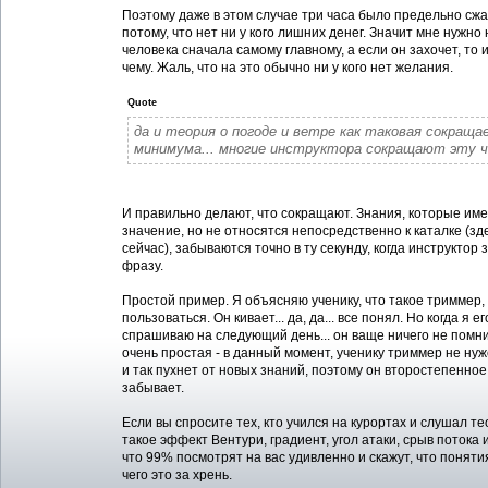
Поэтому даже в этом случае три часа было предельно сжа
потому, что нет ни у кого лишних денег. Значит мне нужно
человека сначала самому главному, а если он захочет, то 
чему. Жаль, что на это обычно ни у кого нет желания.
Quote
да и теория о погоде и ветре как таковая сокраща
минимума... многие инструктора сокращают эту 
И правильно делают, что сокращают. Знания, которые им
значение, но не относятся непосредственно к каталке (зд
сейчас), забываются точно в ту секунду, когда инструктор
фразу.
Простой пример. Я объясняю ученику, что такое триммер, 
пользоваться. Он кивает... да, да... все понял. Но когда я ег
спрашиваю на следующий день... он ваще ничего не помн
очень простая - в данный момент, ученику триммер не нуж
и так пухнет от новых знаний, поэтому он второстепенное
забывает.
Если вы спросите тех, кто учился на курортах и слушал те
такое эффект Вентури, градиент, угол атаки, срыв потока и
что 99% посмотрят на вас удивленно и скажут, что поняти
чего это за хрень.