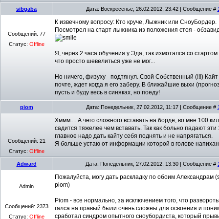
sibgaba
Дата: Воскресенье, 26.02.2012, 23:42 | Сообщение #
К извечному вопросу: Кто круче, Лыжник или СноуБордер.
Посмотрел на старт лыжника из положения стоя - обзави
Сообщений:
77
Статус:
Offline
Я, через 2 часа обучения у Эда, так измотался со стартом
что просто шевелиться уже не мог...
Но ничего, физуху - подтянул. Свой Собственный (!!!) Кайт
почте, ждет когда я его заберу. В ближайшие выхи (прогно
пусть и буду весь в синяках, но поеду!
piom
Дата: Понедельник, 27.02.2012, 11:17 | Сообщение #
Хммм.... А чего сложного вставать на борде, во мне 100 ки
садится тяжелее чем вставать. Так как больно падают эти 1
главное надо дать кайту себя поднять и не напрягаться.
Сообщений:
21
Я больше устаю от информации которой в голове напихан
Статус:
Offline
Adward
Дата: Понедельник, 27.02.2012, 13:30 | Сообщение #
Пожалуйста, могу дать раскладку по обоим Александрам (
piom)
Admin
Piom - все нормально, за исключением того, что развороты
Сообщений:
2373
галса на правый были очень сложны для освоения и поним
сработал синдром опытного сноубордиста, который прывы
Статус:
Offline