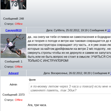
Сообщений:
248
Статус:
Offline
Сандер8610
Дата: Суббота, 25.02.2012, 19:19 | Сообщение #
10
да.. на снегу ни тебе отливов ни самоспасения и бодидрага
да и теория о погоде и ветре как таковая сокращается до 
многие инструктора сокращают эту часть.. и я уже знаю л
которые за кайтом дрейфовали на ветре 2 м/с подолгу.. не
свернуть стропы чтобы их не дернуло и самим не запутатьс
быть или не быть вопрос не стоит в смысле: УЧИТЬСЯ С
ТОЛЬКО С ИНСТРУКТОРОМ!
Сообщений:
1
Статус:
Offline
Adward
Дата: Воскресенье, 26.02.2012, 00:20 | Сообщение #
Quote
Admin
я по-моему летом через 3 часа и поехал) если мне н
изменяет память, так Эдик?
Сообщений:
2373
Статус:
Offline
Ага, три часа.