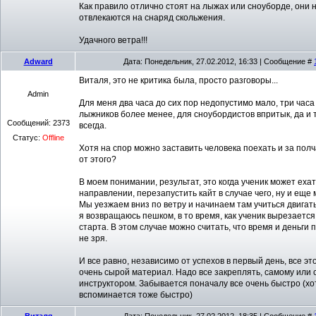
Как правило отлично стоят на лыжах или сноуборде, они 
отвлекаются на снаряд скольжения.
Удачного ветра!!!
Adward
Дата: Понедельник, 27.02.2012, 16:33 | Сообщение #
Виталя, это не критика была, просто разговоры...
Admin
Для меня два часа до сих пор недопустимо мало, три часа
лыжников более менее, для сноубордистов впритык, да и 
Сообщений:
2373
всегда.
Статус:
Offline
Хотя на спор можно заставить человека поехать и за полча
от этого?
В моем понимании, результат, это когда ученик может еха
направлении, перезапустить кайт в случае чего, ну и еще 
Мы уезжаем вниз по ветру и начинаем там учиться двигат
я возвращаюсь пешком, в то время, как ученик вырезается
старта. В этом случае можно считать, что время и деньги
не зря.
И все равно, независимо от успехов в первый день, все эт
очень сырой материал. Надо все закреплять, самому или 
инструктором. Забывается поначалу все очень быстро (хо
вспоминается тоже быстро)
Виталя
Дата: Понедельник, 27.02.2012, 18:35 | Сообщение #