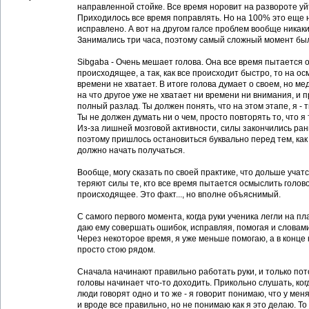
направленной стойке. Все время норовит на развороте уйт
Приходилось все время поправлять. Но на 100% это еще 
исправлено. А вот на другом галсе проблем вообще никаки
Занимались три часа, поэтому самый сложный момент бы
Sibgaba - Очень мешает голова. Она все время пытается 
происходящее, а так, как все происходит быстро, то на о
времени не хватает. В итоге голова думает о своем, но мед
на что другое уже не хватает ни времени ни внимания, и 
полный разлад. Ты должен понять, что на этом этапе, я - т
Ты не должен думать ни о чем, просто повторять то, что я
Из-за лишней мозговой активности, силы закончились ра
поэтому пришлось остановиться буквально перед тем, как 
должно начать получаться.
Вообще, могу сказать по своей практике, что дольше учат
теряют силы те, кто все время пытается осмыслить голов
происходящее. Это факт..., но вполне объяснимый.
С самого первого момента, когда руки ученика легли на пла
даю ему совершать ошибок, исправляя, помогая и словами
Через некоторое время, я уже меньше помогаю, а в конце
просто стою рядом.
Сначала начинают правильно работать руки, и только пот
головы начинает что-то доходить. Прикольно слушать, ко
люди говорят одно и то же - я говорит понимаю, что у мен
и вроде все правильно, но не понимаю как я это делаю. То