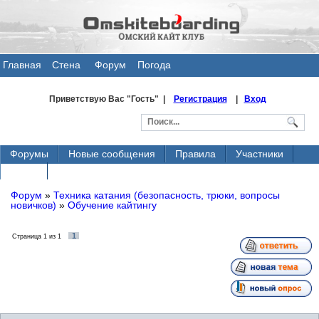
Главная
Стена
Форум
Погода
общения
Приветствую Вас
"Гость" |
Регистрация
|
Вход
Форумы
Новые сообщения
Правила
Участники
Поиск
Форум
»
Техника катания (безопасность, трюки, вопросы
новичков)
»
Обучение кайтингу
1
Страница
1
из
1