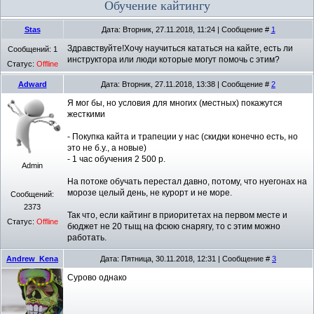
Обучение кайтингу
Stas
Дата: Вторник, 27.11.2018, 11:24 | Сообщение #
1
Здравствуйте!Хочу научиться кататься на кайте, есть ли
Сообщений:
1
инструктора или люди которые могут помочь с этим?
Статус:
Offline
Adward
Дата: Вторник, 27.11.2018, 13:38 | Сообщение #
2
Я мог бы, но условия для многих (местных) покажутся
жесткими
- Покупка кайта и трапеции у нас (скидки конечно есть, но
это не б.у., а новые)
- 1 час обучения 2 500 р.
Admin
На потоке обучать перестал давно, потому, что нуегонах на
морозе целый день, не курорт и не море.
Сообщений:
2373
Так что, если кайтинг в приоритетах на первом месте и
Статус:
Offline
бюджет не 20 тыщ на фсюю снарягу, то с этим можно
работать.
Andrew_Kena
Дата: Пятница, 30.11.2018, 12:31 | Сообщение #
3
Сурово однако