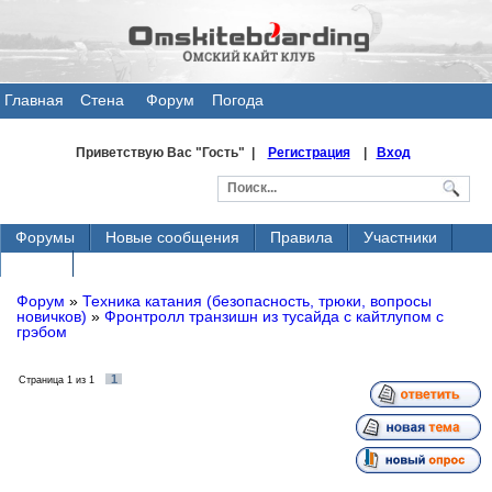
Главная
Стена
Форум
Погода
общения
Приветствую Вас
"Гость" |
Регистрация
|
Вход
Форумы
Новые сообщения
Правила
Участники
Поиск
Форум
»
Техника катания (безопасность, трюки, вопросы
новичков)
»
Фронтролл транзишн из тусайда с кайтлупом с
грэбом
1
Страница
1
из
1