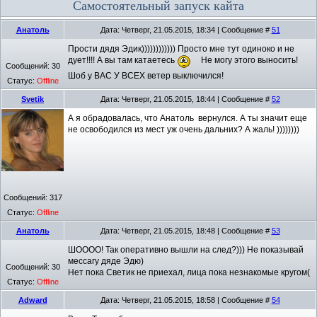
Самостоятельный запуск кайта
Анатоль
Дата: Четверг, 21.05.2015, 18:34 | Сообщение #
51
Прости дядя Эдик)))))))))))) Просто мне тут одиноко и не
дует!!!! А вы там катаетесь
Не могу этого выносить!
Сообщений:
30
Шоб у ВАС У ВСЕХ ветер выключился!
Статус:
Offline
Svetik
Дата: Четверг, 21.05.2015, 18:44 | Сообщение #
52
А я обрадовалась, что Анатоль вернулся. А ты значит еще
не освободился из мест уж очень дальних? А жаль! ))))))))
Сообщений:
317
Статус:
Offline
Анатоль
Дата: Четверг, 21.05.2015, 18:48 | Сообщение #
53
ШОООО! Так оперативно вышли на след?))) Не показывай
мессагу дяде Эдю)
Сообщений:
30
Нет пока Светик не приехал, лица пока незнакомые кругом(
Статус:
Offline
Adward
Дата: Четверг, 21.05.2015, 18:58 | Сообщение #
54