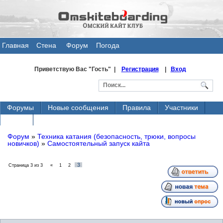
Главная
Стена
Форум
Погода
общения
Приветствую Вас
"Гость" |
Регистрация
|
Вход
Форумы
Новые сообщения
Правила
Участники
Поиск
Форум
»
Техника катания (безопасность, трюки, вопросы
новичков)
»
Самостоятельный запуск кайта
3
Страница
3
из
3
«
1
2