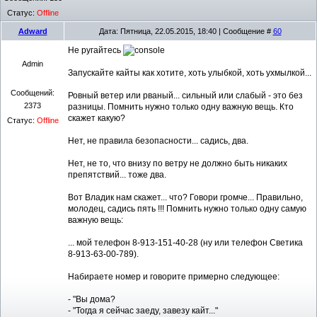
Статус:
Offline
Adward
Дата: Пятница, 22.05.2015, 18:40 | Сообщение #
60
Не ругайтесь
Admin
Запускайте кайты как хотите, хоть улыбкой, хоть ухмылкой...
Сообщений:
Ровный ветер или рваный... сильный или слабый - это без
2373
разницы. Помнить нужно только одну важную вещь. Кто
скажет какую?
Статус:
Offline
Нет, не правила безопасности... садись, два.
Нет, не то, что внизу по ветру не должно быть никаких
препятствий... тоже два.
Вот Владик нам скажет... что? Говори громче... Правильно,
молодец, садись пять !!! Помнить нужно только одну самую
важную вещь:
... мой телефон 8-913-151-40-28 (ну или телефон Светика
8-913-63-00-789).
Набираете номер и говорите примерно следующее:
- "Вы дома?
- "Тогда я сейчас заеду, завезу кайт..."