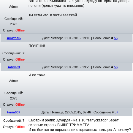
Вот и Толя объявился... а я уже надежду потерял на донора
печени (делся куда-то внезапно)
Admin
Ты если что, в гости заезжай...
Сообщений:
2373
Статус:
Offline
Анатоль
Дата: Четверг, 21.05.2015, 19:10 | Сообщение #
55
ПОЧЕНИ!
Сообщений:
30
Статус:
Offline
Adward
Дата: Четверг, 21.05.2015, 19:25 | Сообщение #
56
И ее тоже...
Admin
Сообщений:
2373
Статус:
Offline
tania007
Дата: Пятница, 22.05.2015, 07:46 | Сообщение #
57
Смотрим ролик Эдуарда - на 1,10 "запускатор" берёт
Сообщений:
7
силовые стропы ВЫШЕ ТРИММЕРА.
Статус:
Offline
И не боится ни порывов, ни оторванных пальцев. А почему?