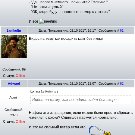
- "Да... порвал немного... почините? Отлично "
- "Нет, сам я целый"
- "ОК, скоро буду... напомните номер квартиры"
И все
2anikulin
Дата: Понедельник, 02.10.2017, 16:17 | Сообщение #
61
Видос на тему, как посадить кайт без якоря
Сообщений:
89
Статус:
Offline
Adward
Дата: Понедельник, 02.10.2017, 19:07 | Сообщение #
62
Цитата
2anikulin
(
)
Admin
Видос на тему, как посадить кайт без якоря
Сообщений:
Нафига эти извращения, если можно было просто сбросить
2373
чикенлуп с крюка? Слингшот паркуется нормально.
Статус:
Offline
И это не сильный ветер если что