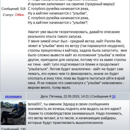
И кузнечик запиликает на скрипке (траурный марш)!
С голубого ручейка начинается река,
Сообщений:
518
Ну а кайтинг начинается с "улыбки",
Статус:
Offline
С голубого ручейка начинается река,
Ну а кайтинг начинается с "улыбки"!
Хватит уже мысли теоретизировать, давайте описание
реального опыта такого запуска.
У меня зимой опыт был - средний ветер, кайт Ралли-8м,
лежит в "улыбке" вниз по ветру (так парканулся неудачно),
стропы прицеплены к кайтеру, задача была запустить: мне
было сложно вывести кайт из положения "улыбка" в любое
другое, пригодное для запуска, потому что за какие стропы
не тяни - кайт тупо подтягивается ближе и продолжает
"улыбаться". Летом будет аналогично - кайт не будет сам
лежать, его нужно чем-то фиксировать, иначе он будет
сползать в зону тяги, пока вы будете пытаться уйти в край
окна. Я не говорю что самозапуск с "улыбки" невозможен -
мороки много, толку мало.
sicompany
Дата: Пятница, 22.05.2015, 14:21 | Сообщение #
59
tania007, ты именем Эдуард в своих сообщениях
значимость их хочешь поднять или выдать за его идею?
Каким то словоблудством занимаешься. Надо понимать,
что ветку читают, в то числе, и начинающие райдеры,
которые будут практиковать вышеописанное.
Сообщений:
130