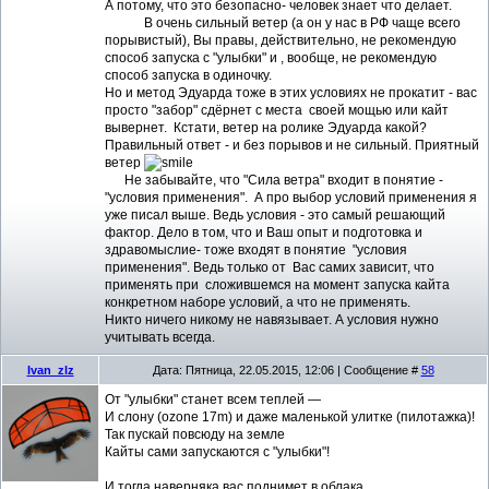
А потому, что это безопасно- человек знает что делает.
В очень сильный ветер (а он у нас в РФ чаще всего
порывистый), Вы правы, действительно, не рекомендую
способ запуска с "улыбки" и , вообще, не рекомендую
способ запуска в одиночку.
Но и метод Эдуарда тоже в этих условиях не прокатит - вас
просто "забор" сдёрнет с места своей мощью или кайт
вывернет. Кстати, ветер на ролике Эдуарда какой?
Правильный ответ - и без порывов и не сильный. Приятный
ветер
Не забывайте, что "Сила ветра" входит в понятие -
"условия применения". А про выбор условий применения я
уже писал выше. Ведь условия - это самый решающий
фактор. Дело в том, что и Ваш опыт и подготовка и
здравомыслие- тоже входят в понятие "условия
применения". Ведь только от Вас самих зависит, что
применять при сложившемся на момент запуска кайта
конкретном наборе условий, а что не применять.
Никто ничего никому не навязывает. А условия нужно
учитывать всегда.
Ivan_zlz
Дата: Пятница, 22.05.2015, 12:06 | Сообщение #
58
От "улыбки" станет всем теплей —
И слону (ozone 17m) и даже маленькой улитке (пилотажка)!
Так пускай повсюду на земле
Кайты сами запускаются с "улыбки"!
И тогда наверняка вас поднимет в облака,