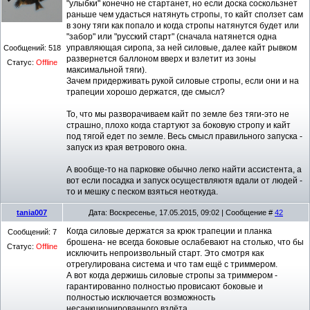
"улыбки" конечно не стартанет, но если доска соскользнет
раньше чем удасться натянуть стропы, то кайт сползет сам
в зону тяги как попало и когда стропы натянутся будет или
"забор" или "русский старт" (сначала натянется одна
управляющая сиропа, за ней силовые, далее кайт рывком
Сообщений:
518
развернется баллоном вверх и взлетит из зоны
Статус:
Offline
максимальной тяги).
Зачем придерживать рукой силовые стропы, если они и на
трапеции хорошо держатся, где смысл?
То, что мы разворачиваем кайт по земле без тяги-это не
страшно, плохо когда стартуют за боковую стропу и кайт
под тягой едет по земле. Весь смысл правильного запуска -
запуск из края ветрового окна.
А вообще-то на парковке обычно легко найти ассистента, а
вот если посадка и запуск осуществляютя вдали от людей -
то и мешку с песком взяться неоткуда.
tania007
Дата: Воскресенье, 17.05.2015, 09:02 | Сообщение #
42
Когда силовые держатся за крюк трапеции и планка
Сообщений:
7
брошена- не всегда боковые ослабевают на столько, что бы
Статус:
Offline
исключить непроизвольный старт. Это смотря как
отрегулирована система и что там ещё с триммером.
А вот когда держишь силовые стропы за триммером -
гарантированно полностью провисают боковые и
полностью исключается возможность
несанкционированного взлёта.