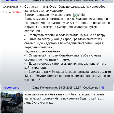
Согласен- пусть будет больше самых разных способов
Сообщений:
7
запуска в разных условиях.
Статус:
Offline
В этом направлении и двигаемся
Ваши комменты помогли внести небольшое изменение и
теперь вообщене нужно груза! А кайт опять не истирается
о грунт, т.к. исключено смещенияк «забору» путём
сползания.
Распутать стропы и положить планку выше по ветру.
Ниже по ветру (у конца строп) разложить кайт как
обычно, и до надувания присоединить стропы «через
передний баллон».
Надуть в позе «Улыбка».
Оставив кайт в позе «Улыбка», взять обе силовые
стропы и по ним идти к планке.
Держа силовые стропы выше триммера, пристегнуть
кайт к трапеции.
Запускать как у Эдуарда (вторая часть запуска в ролике)
Может Эдуард ролик и про это метод запуска снимет, а то
я неспец ?
sicompany
Дата: Понедельник, 18.05.2015, 12:37 | Сообщение #
46
Хочешь остаться без кайта или без пальцев? На этапе
запуска кайт должен быть прицеплен будь то кайтер. ,
ледобур. , куст и тд.