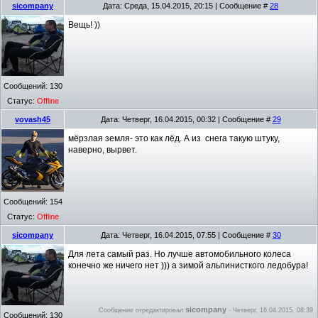
sicompany
Дата: Среда, 15.04.2015, 20:15 | Сообщение #
28
Вещь! ))
Сообщений:
130
Статус:
Offline
vovash45
Дата: Четверг, 16.04.2015, 00:32 | Сообщение #
29
мёрзлая земля- это как лёд. А из снега такую штуку,
наверно, вырвет.
Сообщений:
154
Статус:
Offline
sicompany
Дата: Четверг, 16.04.2015, 07:55 | Сообщение #
30
Для лета самый раз. Но лучше автомобильного колеса
конечно же ничего нет ))) а зимой альпинисткого ледобура!
sicompany
Сообщение отредактировал
-
Четверг, 16.04.2015, 08:39
Сообщений:
130