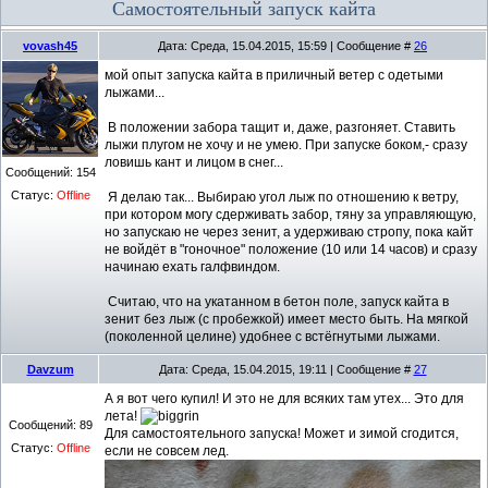
Самостоятельный запуск кайта
vovash45
Дата: Среда, 15.04.2015, 15:59 | Сообщение #
26
мой опыт запуска кайта в приличный ветер с одетыми
лыжами...
В положении забора тащит и, даже, разгоняет. Ставить
лыжи плугом не хочу и не умею. При запуске боком,- сразу
ловишь кант и лицом в снег...
Сообщений:
154
Статус:
Offline
Я делаю так... Выбираю угол лыж по отношению к ветру,
при котором могу сдерживать забор, тяну за управляющую,
но запускаю не через зенит, а удерживаю стропу, пока кайт
не войдёт в "гоночное" положение (10 или 14 часов) и сразу
начинаю ехать галфвиндом.
Считаю, что на укатанном в бетон поле, запуск кайта в
зенит без лыж (с пробежкой) имеет место быть. На мягкой
(поколенной целине) удобнее с встёгнутыми лыжами.
Davzum
Дата: Среда, 15.04.2015, 19:11 | Сообщение #
27
А я вот чего купил! И это не для всяких там утех... Это для
лета!
Сообщений:
89
Для самостоятельного запуска! Может и зимой сгодится,
Статус:
Offline
если не совсем лед.