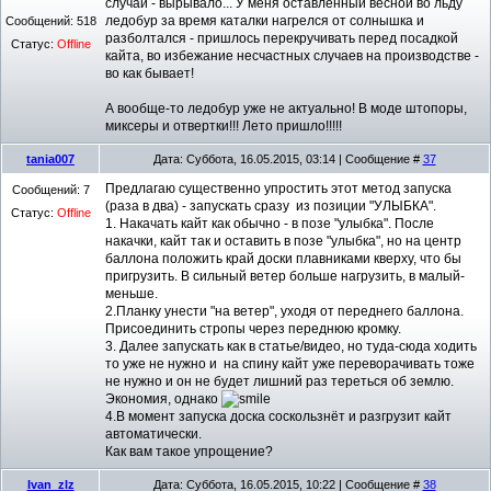
случаи - вырывало... У меня оставленный весной во льду
ледобур за время каталки нагрелся от солнышка и
Сообщений:
518
разболтался - пришлось перекручивать перед посадкой
Статус:
Offline
кайта, во избежание несчастных случаев на производстве -
во как бывает!
А вообще-то ледобур уже не актуально! В моде штопоры,
миксеры и отвертки!!! Лето пришло!!!!!
tania007
Дата: Суббота, 16.05.2015, 03:14 | Сообщение #
37
Предлагаю существенно упростить этот метод запуска
Сообщений:
7
(раза в два) - запускать сразу из позиции "УЛЫБКА".
Статус:
Offline
1. Накачать кайт как обычно - в позе "улыбка". После
накачки, кайт так и оставить в позе "улыбка", но на центр
баллона положить край доски плавниками кверху, что бы
пригрузить. В сильный ветер больше нагрузить, в малый-
меньше.
2.Планку унести "на ветер", уходя от переднего баллона.
Присоединить стропы через переднюю кромку.
3. Далее запускать как в статье/видео, но туда-сюда ходить
то уже не нужно и на спину кайт уже переворачивать тоже
не нужно и он не будет лишний раз тереться об землю.
Экономия, однако
4.В момент запуска доска соскользнёт и разгрузит кайт
автоматически.
Как вам такое упрощение?
Ivan_zlz
Дата: Суббота, 16.05.2015, 10:22 | Сообщение #
38