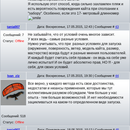
Я использую этот способ, когда сильно захламлен пляж и
есть вероятность повреждения кайта при сползании к
"забору". Особенно, если это 17- метровый длинномер
tania007
Дата: Воскресенье, 17.05.2015, 12:43 | Сообщение #
43
Не забывайте, что от условий очень многое зависит.
Сообщений:
7
У всех ведь - самые разные условия.
Статус:
Offline
Нужно учитывать, что при разных условиях для запуска
(окружение, поверхность, ветер, модель кайта, размер,
мастерство) всегда будут и разные мнения пользователей.
И каждый будет считать себя правым - он ведь на себе уже
лично испытал! И он будет абсолютно прав, НО !!! - для
себя, для своих условий.
Ivan_zlz
Дата: Воскресенье, 17.05.2015, 19:30 | Сообщение #
44
Все верно, у каждого метода есть свои достоинства,
недостатки и нюансы применения, которые мы тут
коллективным разумом обсуждаем. Чем больше у нас
опыта - тем больше возможностей. И нет необходимости
зацикливаться на каком-то определенном виде запуска.
Сообщений:
518
Статус:
Offline
tania007
Дата: Понедельник, 18.05.2015, 10:12 | Сообщение #
45