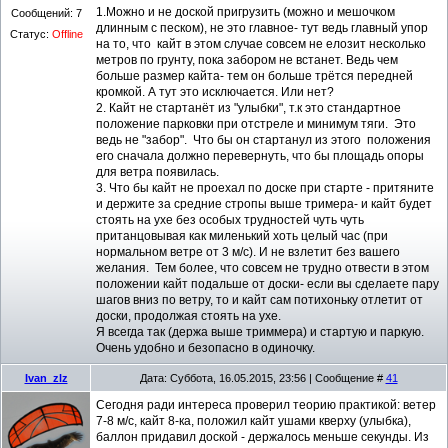
1.Можно и не доской пригрузить (можно и мешочком
Сообщений:
7
длинным с песком), не это главное- тут ведь главный упор
Статус:
Offline
на то, что кайт в этом случае совсем не елозит несколько
метров по грунту, пока забором не встанет. Ведь чем
больше размер кайта- тем он больше трётся передней
кромкой. А тут это исключается. Или нет?
2. Кайт не стартанёт из "улыбки", т.к это стандартное
положение парковки при отстреле и минимум тяги. Это
ведь не "забор". Что бы он стартанул из этого положения
его сначала должно перевернуть, что бы площадь опоры
для ветра появилась.
3. Что бы кайт не проехал по доске при старте - притяните
и держите за средние стропы выше тримера- и кайт будет
стоять на ухе без особых трудностей чуть чуть
пританцовывая как миленький хоть целый час (при
нормальном ветре от 3 м/с). И не взлетит без вашего
желания. Тем более, что совсем не трудно отвести в этом
положении кайт подальше от доски- если вы сделаете пару
шагов вниз по ветру, то и кайт сам потихоньку отлетит от
доски, продолжая стоять на ухе.
Я всегда так (держа выше триммера) и стартую и паркую.
Очень удобно и безопасно в одиночку.
Ivan_zlz
Дата: Суббота, 16.05.2015, 23:56 | Сообщение #
41
Сегодня ради интереса проверил теорию практикой: ветер
7-8 м/с, кайт 8-ка, положил кайт ушами кверху (улыбка),
баллон придавил доской - держалось меньше секунды. Из