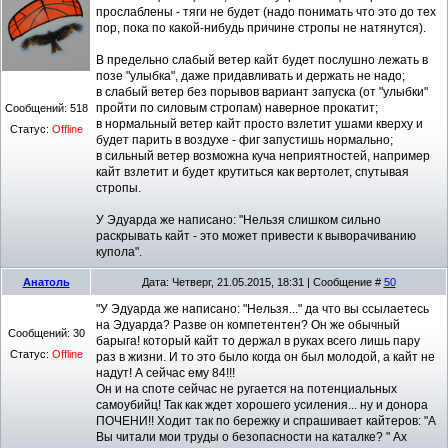
прослаблены - тяги не будет (надо понимать что это до тех
пор, пока по какой-нибудь причине стропы не натянутся).
В предельно слабый ветер кайт будет послушно лежать в
позе "улыбка", даже придавливать и держать не надо;
в слабый ветер без порывов вариант запуска (от "улыбки"
пройти по силовым стропам) наверное прокатит;
Сообщений:
518
в нормальный ветер кайт просто взлетит ушами кверху и
Статус:
Offline
будет парить в воздухе - фиг запустишь нормально;
в сильный ветер возможна куча неприятностей, например
кайт взлетит и будет крутиться как вертолет, спутывая
стропы.
У Эдуарда же написано: "Нельзя слишком сильно
раскрывать кайт - это может привести к выворачиванию
купола".
Анатоль
Дата: Четверг, 21.05.2015, 18:31 | Сообщение #
50
"У Эдуарда же написано: "Нельзя..." да что вы ссылаетесь
на Эдуарда? Разве он компетентен? Он же обычный
Сообщений:
30
барыга! который кайт то держал в руках всего лишь пару
Статус:
Offline
раз в жизни. И то это было когда он был молодой, а кайт не
надут! А сейчас ему 84!!!
Он и на споте сейчас не ругается на потенциальных
самоубийц! Так как ждет хорошего усиления... ну и донора
ПОЧЕНИ!! Ходит так по бережку и спрашивает кайтеров: "А
Вы читали мои труды о безопасности на каталке? " Ах