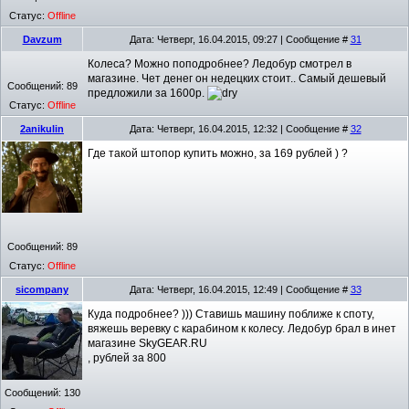
Статус:
Offline
Davzum
Дата: Четверг, 16.04.2015, 09:27 | Сообщение #
31
Колеса? Можно поподробнее? Ледобур смотрел в
магазине. Чет денег он недецких стоит.. Самый дешевый
Сообщений:
89
предложили за 1600р.
Статус:
Offline
2anikulin
Дата: Четверг, 16.04.2015, 12:32 | Сообщение #
32
Где такой штопор купить можно, за 169 рублей ) ?
Сообщений:
89
Статус:
Offline
sicompany
Дата: Четверг, 16.04.2015, 12:49 | Сообщение #
33
Куда подробнее? ))) Ставишь машину поближе к споту,
вяжешь веревку с карабином к колесу. Ледобур брал в инет
магазине SkyGEAR.RU
, рублей за 800
Сообщений:
130