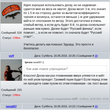
Идея хорошая использовать доску, но не надежная -
сдается мне ее веса не хватит. Доска весит 3 кг, это значит
по 1.5 кг на сторону, далее за вычетом коэффициента
трения и косинуса, останется меньше 1 кг для удержания
кайта от сползания по ветру. Этого достаточно в очень
слабый ветер, а если дуть будет 6-8, то доска соскользнет
раньше чем нужно. Далее будет "Русский финиш", если
повезет..., а если не повезет, то сначала будет "Русский
Сообщений:
518
старт"...
Статус:
Offline
Учитесь делать как показал Эдуард. Это просто и
безопасно.
voff
Дата: Суббота, 16.05.2015, 10:26 | Сообщение #
39
Цитата
tania007
(
)
Как вам такое упрощение?
Классно! Доска как раз плавниками вверх уляжется и кайт
по ней ухом проедет. Громкий пшик будет! Если перед этим
не проедете сами пузом по этим плавникам - см. пост выше.
Сообщений:
233
Статус:
Offline
voff
Сообщение отредактировал
-
Суббота, 16.05.2015, 10:28
tania007
Дата: Суббота, 16.05.2015, 14:22 | Сообщение #
40