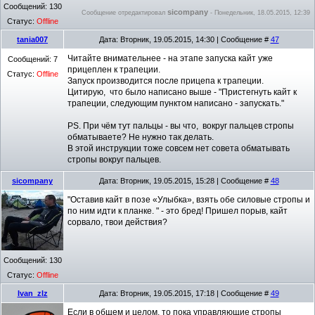
Сообщений:
130
sicompany
Сообщение отредактировал
-
Понедельник, 18.05.2015, 12:39
Статус:
Offline
tania007
Дата: Вторник, 19.05.2015, 14:30 | Сообщение #
47
Читайте внимательнее - на этапе запуска кайт уже
Сообщений:
7
прицеплен к трапеции.
Статус:
Offline
Запуск производится после прицепа к трапеции.
Цитирую, что было написано выше - "Пристегнуть кайт к
трапеции, следующим пунктом написано - запускать."
PS. При чём тут пальцы - вы что, вокруг пальцев стропы
обматываете? Не нужно так делать.
В этой инструкции тоже совсем нет совета обматывать
стропы вокруг пальцев.
sicompany
Дата: Вторник, 19.05.2015, 15:28 | Сообщение #
48
"Оставив кайт в позе «Улыбка», взять обе силовые стропы и
по ним идти к планке. " - это бред! Пришел порыв, кайт
сорвало, твои действия?
Сообщений:
130
Статус:
Offline
Ivan_zlz
Дата: Вторник, 19.05.2015, 17:18 | Сообщение #
49
Если в общем и целом, то пока управляющие стропы