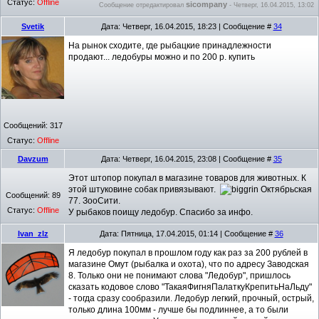
Статус:
Offline
sicompany
Сообщение отредактировал
-
Четверг, 16.04.2015, 13:02
Svetik
Дата: Четверг, 16.04.2015, 18:23 | Сообщение #
34
На рынок сходите, где рыбацкие принадлежности
продают... ледобуры можно и по 200 р. купить
Сообщений:
317
Статус:
Offline
Davzum
Дата: Четверг, 16.04.2015, 23:08 | Сообщение #
35
Этот штопор покупал в магазине товаров для животных. К
этой штуковине собак привязывают.
Октябрьская
Сообщений:
89
77. ЗооСити.
Статус:
Offline
У рыбаков поищу ледобур. Спасибо за инфо.
Ivan_zlz
Дата: Пятница, 17.04.2015, 01:14 | Сообщение #
36
Я ледобур покупал в прошлом году как раз за 200 рублей в
магазине Омут (рыбалка и охота), что по адресу Заводская
8. Только они не понимают слова "Ледобур", пришлось
сказать кодовое слово "ТакаяФигняПалаткуКрепитьНаЛьду"
- тогда сразу сообразили. Ледобур легкий, прочный, острый,
только длина 100мм - лучше бы подлиннее, а то были