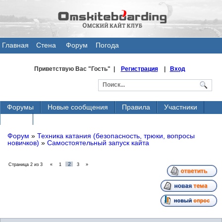
Главная
Стена
Форум
Погода
общения
Приветствую Вас
"Гость" |
Регистрация
|
Вход
Форумы
Новые сообщения
Правила
Участники
Поиск
Форум
»
Техника катания (безопасность, трюки, вопросы
новичков)
»
Самостоятельный запуск кайта
2
Страница
2
из
3
«
1
3
»