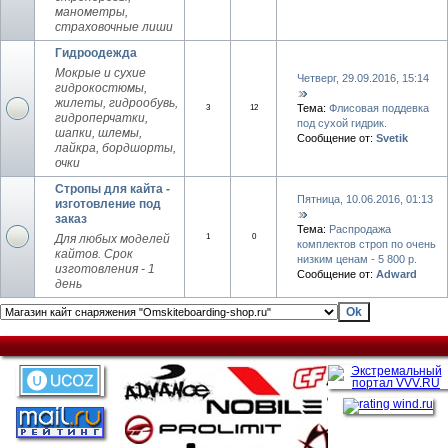
манометры,
страховочные лиши
Гидроодежда
Мокрые и сухие
Четверг, 29.09.2016, 15:14
гидрокостюмы,
жилеты, гидрообувь,
Тема:
Флисовая поддевка
3
12
гидроперчатки,
под сухой гидрик.
шапки, шлемы,
Сообщение от:
Svetik
лайкра, бордшорты,
очки
Стропы для кайта -
Пятница, 10.06.2016, 01:13
изготовление под
заказ
Тема:
Распродажа
Для любых моделей
1
0
комплектов строп по очень
кайтов. Срок
низким ценам - 5 800 р.
изготовления - 1
Сообщение от:
Adward
день