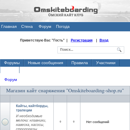
Главная
Стена
Форум
Погода
общения
Приветствую Вас
"Гость" |
Регистрация
|
Вход
Форумы
Новые сообщения
Правила
Участники
Поиск
Форум
Магазин кайт снаряжения "Omskiteboarding-shop.ru"
Кайты, кайтборды,
трапеции
И необходимые
мелочи: нлавники,
Нет сообщений
0
0
навеска, насосы,
стропорезы,