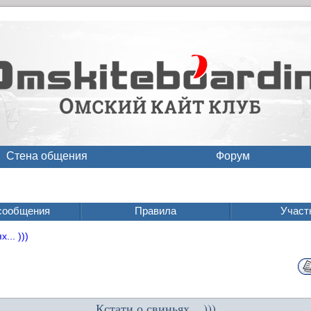
Стена общения
Форум
сообщения
Правила
Участ
... )))
Кстати о свиньях... )))