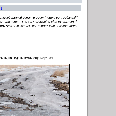
#
1
а гусей палкой гонит и орет "пошли вон, собаки!!!!"
спрашивает: а почему вы гусей собаками назвали?
тому что эти свиньи весь огород мне повытоптали
зить, но видать земля еще мерзлая.