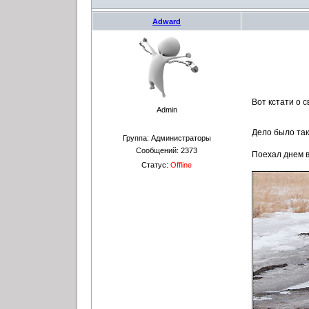
Adward
Вот кстати о с
Admin
Дело было так
Группа: Администраторы
Сообщений:
2373
Поехал днем в
Статус:
Offline