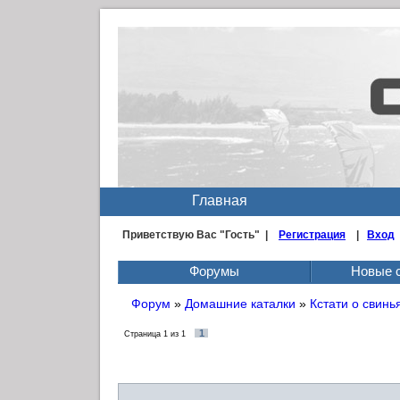
Главная
Приветствую Вас
"Гость" |
Регистрация
|
Вход
Форумы
Новые 
Форум
»
Домашние каталки
»
Кстати о свиньях
1
Страница
1
из
1