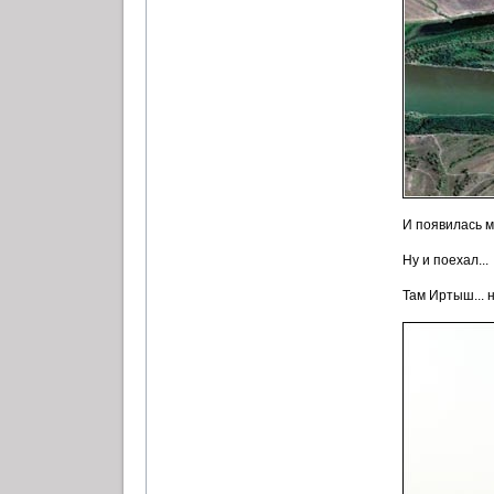
И появилась м
Ну и поехал...
Там Иртыш... н