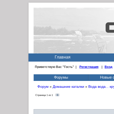
Главная
Приветствую Вас
"Гость" |
Регистрация
|
Вход
Форумы
Новые 
Форум
»
Домашние каталки
»
Вода вода... кр
1
Страница
1
из
1