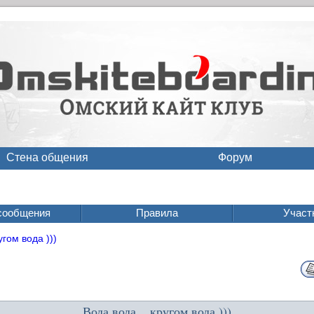
Стена общения
Форум
сообщения
Правила
Участ
угом вода )))
Вода вода... кругом вода )))