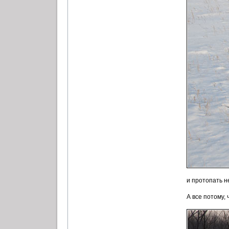
и протопать не
А все потому, ч