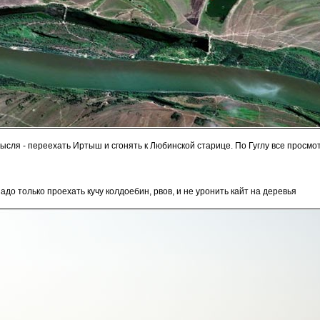
ысля - переехать Иртыш и сгонять к Любинской старице. По Гуглу все просмот
адо только проехать кучу колдоебин, рвов, и не уронить кайт на деревья