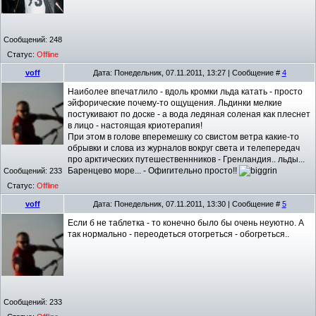
Сообщений:
248
Статус:
Offline
voff
Дата: Понедельник, 07.11.2011, 13:27 | Сообщение #
4
Наиболее впечатлило - вдоль кромки льда катать - просто
эйфорические почему-то ощущения. Льдинки мелкие
постукивают по доске - а вода ледяная соленая как плеснет
в лицо - настоящая криотерапия!
При этом в голове вперемешку со свистом ветра какие-то
обрывки и слова из журналов вокруг света и телепередач
про арктических путешественнников - Гренландия.. льды...
Баренцево море... - Офигительно просто!!
Сообщений:
233
Статус:
Offline
voff
Дата: Понедельник, 07.11.2011, 13:30 | Сообщение #
5
Если б не таблетка - то конечно было бы очень неуютно. А
так нормально - переодеться отогреться - обогреться..
Сообщений:
233