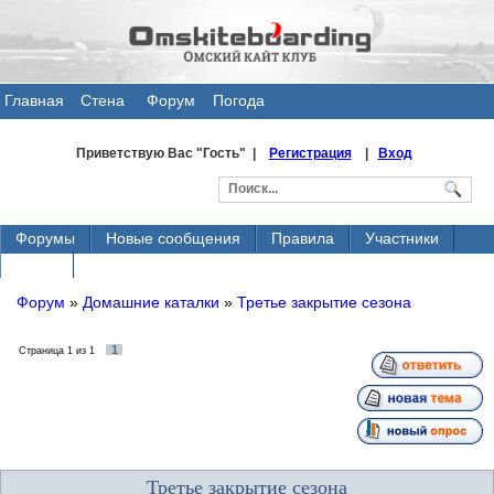
Главная
Стена
Форум
Погода
общения
Приветствую Вас
"Гость" |
Регистрация
|
Вход
Форумы
Новые сообщения
Правила
Участники
Поиск
Форум
»
Домашние каталки
»
Третье закрытие сезона
1
Страница
1
из
1
Третье закрытие сезона