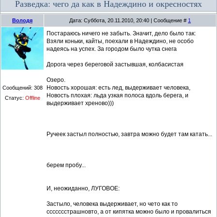
Разведка: чего да как в Надеждино и окресностях
Володя
Дата: Суббота, 20.11.2010, 20:40 | Сообщение #
1
Постараюсь ничего не забыть. Значит, дело было так:
Взяли коньки, кайты, поехали в Надеждино, не особо
надеясь на успех. За городом было чутка снега
Дорога через береговой застывшая, колбасистая
Озеро.
Новость хорошая: есть лед, выдерживает человека,
Сообщений:
308
Новость плохая: льда узкая полоса вдоль берега, и
Статус:
Offline
выдерживает хреново)))
Ручеек застыл полностью, завтра можно будет там катать...
берем пробу...
И, неожиданно, ЛУГОВОЕ:
Застыло, человека выдерживает, но чето как то
ссссссстрашновто, а от кипятка можно было и провалиться