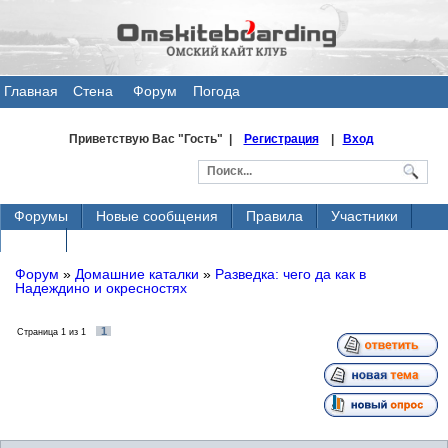
Главная
Стена
Форум
Погода
общения
Приветствую Вас
"Гость" |
Регистрация
|
Вход
Форумы
Новые сообщения
Правила
Участники
Поиск
Форум
»
Домашние каталки
»
Разведка: чего да как в
Надеждино и окресностях
1
Страница
1
из
1