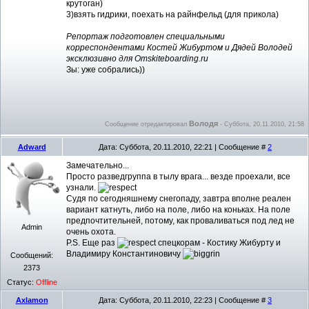
крутоган)
3)взять гидрики, поехать на райнфельд (для прикола)
Репортаж подготовлен специальными
корреспондентами Костей Жибуртом и Дядей Володей
эксклюзивно для Omskiteboarding.ru
Зы: уже собрались))
Володя
Сообщение отредактировал
-
Суббота, 20.11.2010, 21:58
Adward
Дата: Суббота, 20.11.2010, 22:21 | Сообщение #
2
Замечательно...
Просто разведгруппа в тылу врага... везде проехали, все
узнали.
Судя по сегодняшнему снегопаду, завтра вполне реален
вариант катнуть, либо на поле, либо на коньках. На поле
предпочтительней, потому, как проваливаться под лед не
Admin
очень охота.
P.S. Еще раз
спецкорам - Костику Жибурту и
Владимиру Константиновичу
Сообщений:
2373
Статус:
Offline
Axlamon
Дата: Суббота, 20.11.2010, 22:23 | Сообщение #
3