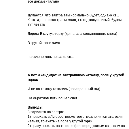
все документально
Думается, что завтра там нормально будет, однако хз...
Кстати, на горках травы мало, т.к. год засушливый, будем
тут летать
Дорога В крутую горку (до начала сегодняшнего снега)
В крутой горке зима...
на склоне конь не валялся...
А вот и кандидат на завтрашнюю каталку, поле у крутой
горки:
И не по такому катались (позапрошлый год)
На обратном пути пошел снег
Выводы:
3 варианта на завтра:
1) приехать в Луговое, посмотреть, можно ли катать, если
нельзя, то ехать на поле у крутой горки
2) сразу поехать на то поле (оно перед самым свертком на