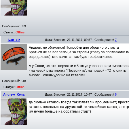
Сообщений:
339
Статус:
Offline
Ivan_zlz
Дата: Вторник, 21.11.2017, 09:57 | Сообщение #
7
Андрей, не обижайся! Попробуй для обратного старта
браться не за поплавки, а за стропы (сразу за поплавками и
еще дальше), мне кажется так будет эффективнее.
А у Саши, кстати, перчатки с блютус управлением смартфо
- на левой руке кнопка "Позвонить", на правой - "Отклонить
вызов"... очень удобно на каталке!
Сообщений:
518
Статус:
Offline
Andrew_Kena
Дата: Вторник, 21.11.2017, 10:47 | Сообщение #
8
да сколько катаюсь всегда так взлетал и проблем нет) прост
катаюсь несколько на других кайтах чем общая масса, и вет
им нужно больше на обратный старт)