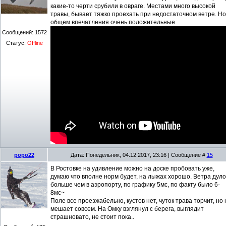
какие-то черти срубили в овраге. Местами много высокой
травы, бывает тяжко проехать при недостаточном ветре. Но
общем впечатления очень положительные
Сообщений:
1572
Статус:
Offline
popo22
Дата: Понедельник, 04.12.2017, 23:16 | Сообщение #
15
В Ростовке на удивление можно на доске пробовать уже,
думаю что вполне норм будет, на лыжах хорошо. Ветра дуло
больше чем в аэропорту, по графику 5мс, по факту было 6-
8мс~
Поле все проезжабельно, кустов нет, чуток трава торчит, но 
мешает совсем. На Омку взглянул с берега, выглядит
страшновато, не стоит пока..