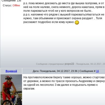
Сообщений:
135
p.s. пока можно доезжать до места где вышка газпрома, и от
Статус:
Offline
неё на поле налево, снега немного, дорога накатана, прям в
поле парковаться чтоб ни у кого вопросов не было..
p.p.s. напомню что рядом с вышкой парковаться\кататься не
нужно, там объемники и приезжает охрана раздает .. Толя
расскажет подробно если кому нужно
popo22
Сообщение отредактировал
-
Понедельник, 04.12.2017, 23
Водяной
Дата: Понедельник, 04.12.2017, 23:36 | Сообщение #
16
На противоположном берегу также хорошо, можно стартова
от деревни, а можно по трассе проехать Андреевку и сверну
за одной из лесополос 3 км далее и подъехать прямо к
оврагам.