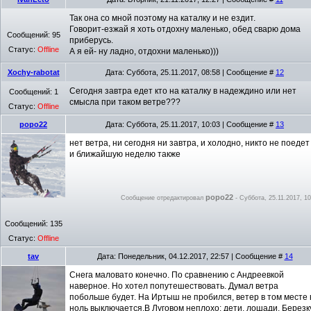
Так она со мной поэтому на каталку и не ездит.
Говорит-езжай я хоть отдохну маленько, обед сварю дома
Сообщений:
95
приберусь.
Статус:
Offline
А я ей- ну ладно, отдохни маленько)))
Xochy-rabotat
Дата: Суббота, 25.11.2017, 08:58 | Сообщение #
12
Сегодня завтра едет кто на каталку в надеждино или нет
Сообщений:
1
смысла при таком ветре???
Статус:
Offline
popo22
Дата: Суббота, 25.11.2017, 10:03 | Сообщение #
13
нет ветра, ни сегодня ни завтра, и холодно, никто не поедет
и ближайшую неделю также
popo22
Сообщение отредактировал
-
Суббота, 25.11.2017, 10
Сообщений:
135
Статус:
Offline
tav
Дата: Понедельник, 04.12.2017, 22:57 | Сообщение #
14
Снега маловато конечно. По сравнению с Андреевкой
наверное. Но хотел попутешествовать. Думал ветра
побольше будет. На Иртыш не пробился, ветер в том месте 
ноль выключается.В Луговом неплохо: дети, лошади. Березк