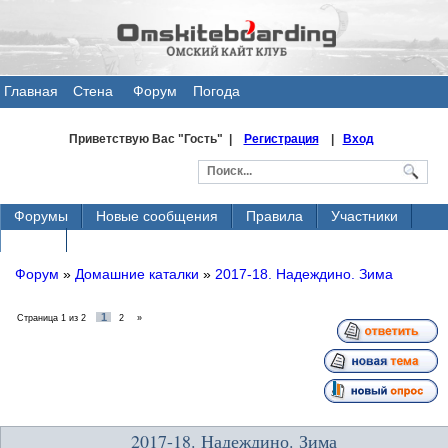
Главная
Стена
Форум
Погода
общения
Приветствую Вас
"Гость" |
Регистрация
|
Вход
Форумы
Новые сообщения
Правила
Участники
Поиск
Форум
»
Домашние каталки
»
2017-18. Надеждино. Зима
1
Страница
1
из
2
2
»
2017-18. Надеждино. Зима