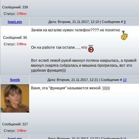
Сообщений:
339
Статус:
Offline
IvanLeto
Дата: Вторник, 21.11.2017, 12:10 | Сообщение #
9
Зачем на каталке нужен телефон???? не понятно
Сообщений:
95
Статус:
Offline
Он на работе так остапи....., что
Вот еслиб левой рукой махнул поляна накрылась, а правой
махнул снаряга собралась и машина прогрелась, вот это
удобная функция)))
Svetik
Дата: Вторник, 21.11.2017, 12:21 | Сообщение #
10
Ваня, эта "функция" называется женой. ))))))
Сообщений:
317
Статус:
Offline
IvanLeto
Дата: Вторник, 21.11.2017, 12:27 | Сообщение #
11