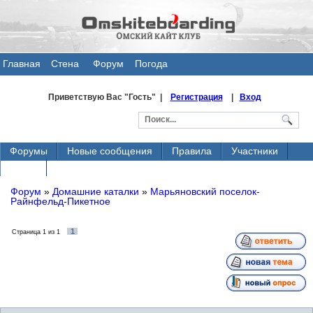
Главная
Стена
Форум
Погода
общения
Приветствую Вас
"Гость" |
Регистрация
|
Вход
Форумы
Новые сообщения
Правила
Участники
Поиск
Форум
»
Домашние каталки
»
Марьяновский поселок-
Райнфельд-Пикетное
1
Страница
1
из
1