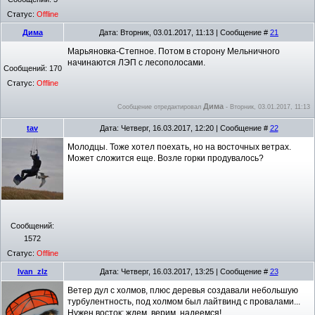
Статус:
Offline
Дима
Дата: Вторник, 03.01.2017, 11:13 | Сообщение #
21
Марьяновка-Степное. Потом в сторону Мельничного
начинаются ЛЭП с лесополосами.
Сообщений:
170
Статус:
Offline
Дима
Сообщение отредактировал
-
Вторник, 03.01.2017, 11:13
tav
Дата: Четверг, 16.03.2017, 12:20 | Сообщение #
22
Молодцы. Тоже хотел поехать, но на восточных ветрах.
Может сложится еще. Возле горки продувалось?
Сообщений:
1572
Статус:
Offline
Ivan_zlz
Дата: Четверг, 16.03.2017, 13:25 | Сообщение #
23
Ветер дул с холмов, плюс деревья создавали небольшую
турбулентность, под холмом был лайтвинд с провалами...
Нужен восток: ждем, верим, надеемся!