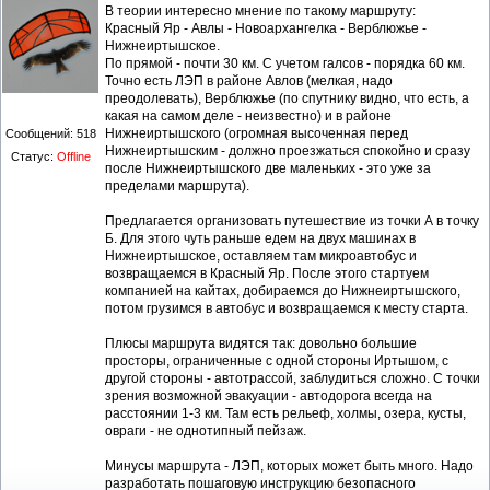
В теории интересно мнение по такому маршруту:
Красный Яр - Авлы - Новоархангелка - Верблюжье -
Нижнеиртышское.
По прямой - почти 30 км. С учетом галсов - порядка 60 км.
Точно есть ЛЭП в районе Авлов (мелкая, надо
преодолевать), Верблюжье (по спутнику видно, что есть, а
какая на самом деле - неизвестно) и в районе
Нижнеиртышского (огромная высоченная перед
Сообщений:
518
Нижнеиртышским - должно проезжаться спокойно и сразу
Статус:
Offline
после Нижнеиртышского две маленьких - это уже за
пределами маршрута).
Предлагается организовать путешествие из точки А в точку
Б. Для этого чуть раньше едем на двух машинах в
Нижнеиртышское, оставляем там микроавтобус и
возвращаемся в Красный Яр. После этого стартуем
компанией на кайтах, добираемся до Нижнеиртышского,
потом грузимся в автобус и возвращаемся к месту старта.
Плюсы маршрута видятся так: довольно большие
просторы, ограниченные с одной стороны Иртышом, с
другой стороны - автотрассой, заблудиться сложно. С точки
зрения возможной эвакуации - автодорога всегда на
расстоянии 1-3 км. Там есть рельеф, холмы, озера, кусты,
овраги - не однотипный пейзаж.
Минусы маршрута - ЛЭП, которых может быть много. Надо
разработать пошаговую инструкцию безопасного