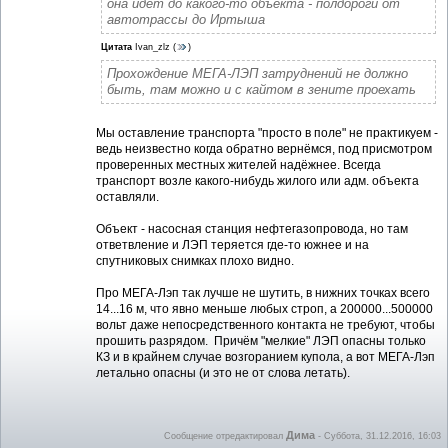
она идет до какого-то объекта - полдороги от
автотрассы до Иртыша
Цитата
Ivan_zlz
(
)
Прохождение МЕГА-ЛЭП затруднений не должно
быть, там можно и с кайтом в зените проехать
Мы оставление транспорта "просто в поле" не практикуем -
ведь неизвестно когда обратно вернёмся, под присмотром
проверенных местных жителей надёжнее. Всегда
транспорт возле какого-нибудь жилого или адм. объекта
оставляли.
Объект - насосная станция нефтегазопровода, но там
ответвление и ЛЭП теряется где-то южнее и на
спутниковых снимках плохо видно.
Про МЕГА-Лэп так лучше не шутить, в нижних точках всего
14...16 м, что явно меньше любых строп, а 200000...500000
вольт даже непосредственного контакта не требуют, чтобы
прошить разрядом. Причём "мелкие" ЛЭП опасны только
КЗ и в крайнем случае возгоранием купола, а вот МЕГА-Лэп
летально опасны (и это не от слова летать).
Дима
Сообщение отредактировал
-
Суббота, 31.12.2016, 16:03