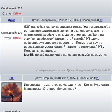
Сообщений:
213
Статус:
Offline
Дима
Дата: Понедельник, 02.01.2017, 03:07 | Сообщение #
19
ЛЭП на любых картах прописаны только "магистральные", а
вот распределительные внутри- и околопоселковые на
Сообщений:
170
низких столбах обычно никогда не отмечаются. Так и на
Статус:
Offline
этих "генштабовских" картах, этой самой ЛЭП вдоль
нефтепродуктопровода просто нет. Посмотрел другие
изъезженные места катаний - также не отмечена ЛЭП у
Половинки, например.
Igor55
, но всё-равно инфа полезная, возьмём на заметку.
Дима
Сообщение отредактировал
-
Понедельник, 02.01.2017, 03:13
FIL
Дата: Вторник, 03.01.2017, 10:52 | Сообщение #
20
Интересная тема, готов присоединиться. Кто-нибудь катал
Марьяновка- Степное-Мельничное?
Сообщений:
5