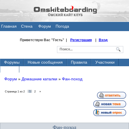
Главная
Стена
Форум
Погода
общения
Приветствую Вас
"Гость" |
Регистрация
|
Вход
Форумы
Новые сообщения
Правила
Участники
Поиск
Форум
»
Домашние каталки
»
Фан-поход
1
Страница
1
из
2
2
»
Фан-поход