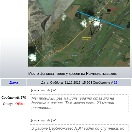
Место финиша - поле у дороги на Нижнеиртышское.
Дима
Дата: Суббота, 31.12.2016, 15:20 | Сообщение #
12
Цитата
Ivan_zlz
(
)
Сообщений:
170
Мы прошлый раз машины удачно ставили на
дорожке в низине. Там можно хоть 20 машин
Статус:
Offline
поставить.
Цитата
Ivan_zlz
(
)
В районе Верблюжьего ЛЭП видно со спутника, но