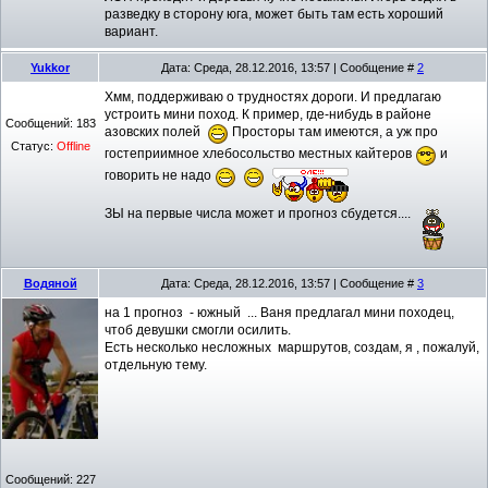
разведку в сторону юга, может быть там есть хороший
вариант.
Yukkor
Дата: Среда, 28.12.2016, 13:57 | Сообщение #
2
Хмм, поддерживаю о трудностях дороги. И предлагаю
устроить мини поход. К пример, где-нибудь в районе
Сообщений:
183
азовских полей
Просторы там имеются, а уж про
Статус:
Offline
гостеприимное хлебосольство местных кайтеров
и
говорить не надо
ЗЫ на первые числа может и прогноз сбудется....
Водяной
Дата: Среда, 28.12.2016, 13:57 | Сообщение #
3
на 1 прогноз - южный ... Ваня предлагал мини походец,
чтоб девушки смогли осилить.
Есть несколько несложных маршрутов, создам, я , пожалуй,
отдельную тему.
Сообщений:
227