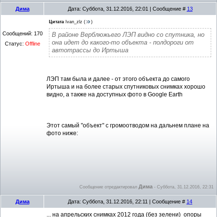
Дима
Дата: Суббота, 31.12.2016, 22:01 | Сообщение #
13
Цитата
Ivan_zlz
(
)
Сообщений:
170
В районе Верблюжьего ЛЭП видно со спутника, но
она идет до какого-то объекта - полдороги от
Статус:
Offline
автотрассы до Иртыша
ЛЭП там была и далее - от этого объекта до самого
Иртыша и на более старых спутниковых снимках хорошо
видно, а также на доступных фото в Google Earth
Этот самый "объект" с громоотводом на дальнем плане на
фото ниже:
Дима
Сообщение отредактировал
-
Суббота, 31.12.2016, 22:31
Дима
Дата: Суббота, 31.12.2016, 22:11 | Сообщение #
14
... на апрельских снимках 2012 года (без зелени) опоры