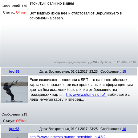
этой ЛЭП отлично видны
Сообщений:
170
Статус:
Offline
Вот видимо из-за неё и стартовал от Верблюжьего в
основном на север.
Дима
Сообщение отредактировал
-
Суббота, 31.12.2016, 22:18
Igor55
Дата: Воскресенье, 01.01.2017, 23:23 | Сообщение #
15
Если возникают непонятки с ЛЕП , то на генштабовских
картах они практически все прописаны и информация там
дается без искажений, в отличии от большинства
гражданских карт....
http://www.etomesto.ru/
выбираете с
лева нужную карту и вперед...
Сообщений:
213
Статус:
Offline
Igor55
Дата: Воскресенье, 01.01.2017, 23:25 | Сообщение #
16
http://www.etomesto.ru/map-genshtab_n-43/?