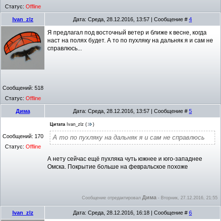
Статус:
Offline
Ivan_zlz
Дата: Среда, 28.12.2016, 13:57 | Сообщение #
4
Я предлагал под восточный ветер и ближе к весне, когда
наст на полях будет. А то по пухляку на дальняк я и сам не
справлюсь...
Сообщений:
518
Статус:
Offline
Дима
Дата: Среда, 28.12.2016, 13:57 | Сообщение #
5
Цитата
Ivan_zlz
(
)
Сообщений:
170
А то по пухляку на дальняк я и сам не справлюсь
Статус:
Offline
А нету сейчас ещё пухляка чуть южнее и юго-западнее
Омска. Покрытие больше на февральское похоже
Дима
Сообщение отредактировал
-
Вторник, 27.12.2016, 21:55
Ivan_zlz
Дата: Среда, 28.12.2016, 16:18 | Сообщение #
6