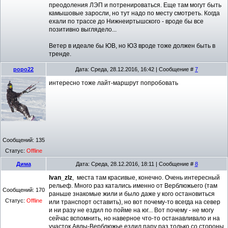
преодоления ЛЭП и потренироваться. Еще там могут быть
камышовые заросли, но тут надо по месту смотреть. Когда
ехали по трассе до Нижнеиртышского - вроде бы все
позитивно выглядело...
Ветер в идеале бы ЮВ, но ЮЗ вроде тоже должен быть в
тренде.
popo22
Дата: Среда, 28.12.2016, 16:42 | Сообщение #
7
интересно тоже лайт-маршрут попробовать
Сообщений:
135
Статус:
Offline
Дима
Дата: Среда, 28.12.2016, 18:11 | Сообщение #
8
Ivan_zlz
, места там красивые, конечно. Очень интересный
рельеф. Много раз катались именно от Верблюжьего (там
Сообщений:
170
раньше знакомые жили и было даже у кого остановиться
Статус:
Offline
или транспорт оставить), но вот почему-то всегда на север
и ни разу не ездил по пойме на юг... Вот почему - не могу
сейчас вспомнить, но наверное что-то останавливало и на
участок Авлы-Верблюжье ездил пару раз только со стороны