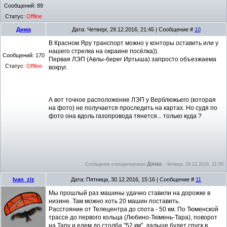
Сообщений:
89
Статус:
Offline
Дима
Дата: Четверг, 29.12.2016, 21:45 | Сообщение #
10
В Красном Яру транспорт можно у конторы оставить или у
нашего стрелка на окраине посёлка)).
Сообщений:
170
Первая ЛЭП (Авлы-берег Иртыша) запросто объезжаема
Статус:
Offline
вокруг.
А вот точное расположение ЛЭП у Верблюжьего (которая
на фото) не получается проследить на картах. Но судя по
фото она вдоль газопровода тянется... только куда ?
Дима
Сообщение отредактировал
-
Четверг, 29.12.2016, 21:50
Ivan_zlz
Дата: Пятница, 30.12.2016, 15:16 | Сообщение #
11
Мы прошлый раз машины удачно ставили на дорожке в
низине. Там можно хоть 20 машин поставить.
Расстояние от Телецентра до спота - 50 км. По Тюменской
трассе до первого кольца (Любино-Тюмень-Тара), поворот
на Тару и едем до столба "52 км", дальше будет спуск в