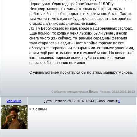
Чернолучья. Один год в районе "высокой" ЛЭП у
Нижнеиртышского велись интенсивные строительные
работы и было всё перерыто, техники много было...Так что
там могли тоже какую-нибудь хрень построить, которой на
старых спутниковых снимках не видно.
ЛЭП у Верблюжьего низкая, вроде на деревянных столбах.
Ещё помню что когда у меня лыжики были узкие , и если
снега много (как сейчас), то раньше середины февраля
туда старался не ездить. Наст в пойме гораздо позже
образуется в сравнении с открытыми степными участками,
а там ещё растительности и камышей много. Но после того
как появились широкие лыжи, глубина снега и наличие
наста особо значения не имеют.
С удовольствием прокатился бы по этому маршруту снова.
Дима
Сообщение отредактировал
-
Четверг, 29.12.2016, 10:23
2anikulin
Дата: Четверг, 29.12.2016, 18:43 | Сообщение #
9
и я с вами