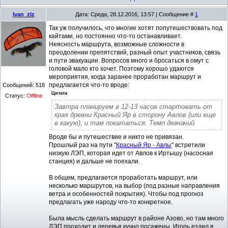
Ivan_zlz
Дата: Среда, 28.12.2016, 13:57 | Сообщение #
1
Так уж получилось, что многие хотят попутешествовать под
кайтами, но постоянно что-то останавливает.
Неясность маршрута, возможные сложности в
преодолении препятствий, разный опыт участников, связь
и пути эвакуации. Вопросов много и бросаться в омут с
головой мало кто хочет. Поэтому хорошо удаются
мероприятия, когда заранее проработан маршрут и
предлагается что-то вроде:
Сообщений:
518
Цитата
Статус:
Offline
Завтра планируем в 12-13 часов стартовать от
края древни Красный Яр в сторону Авлов (или еще
в какую), и там покататься. Темп девчачий
Вроде бы и путешествие и никто не привязан.
Прошлый раз на пути "
Красный Яр - Авлы
" встретили
низкую ЛЭП, которая идет от Авлов к Иртышу (насосная
станция) и дальше не поехали.
В общем, предлагается проработать маршрут, или
несколько маршрутов, на выбор (под разные направления
ветра и особенностей покрытия). Чтобы под прогноз
предлагать уже народу что-то конкретное.
Была мысль сделать маршрут в районе Азово, но там много
ЛЭП проходит и деревья кучно посажены. Игорь ездил в