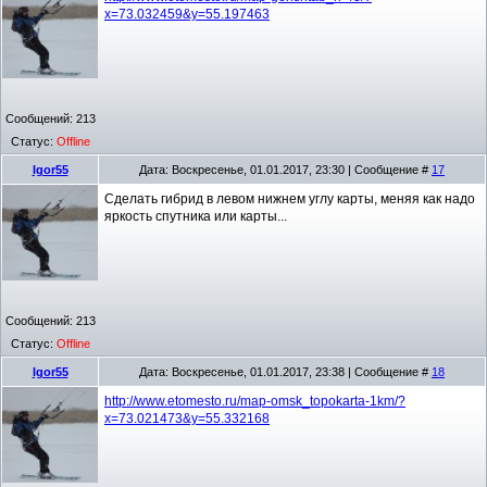
x=73.032459&y=55.197463
Сообщений:
213
Статус:
Offline
Igor55
Дата: Воскресенье, 01.01.2017, 23:30 | Сообщение #
17
Сделать гибрид в левом нижнем углу карты, меняя как надо
яркость спутника или карты...
Сообщений:
213
Статус:
Offline
Igor55
Дата: Воскресенье, 01.01.2017, 23:38 | Сообщение #
18
http://www.etomesto.ru/map-omsk_topokarta-1km/?
x=73.021473&y=55.332168