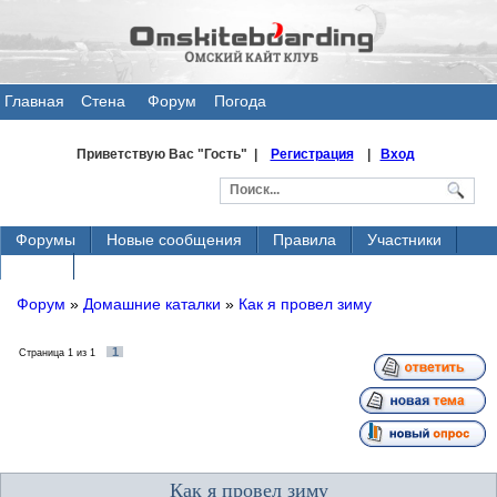
Главная
Стена
Форум
Погода
общения
Приветствую Вас
"Гость" |
Регистрация
|
Вход
Форумы
Новые сообщения
Правила
Участники
Поиск
Форум
»
Домашние каталки
»
Как я провел зиму
1
Страница
1
из
1
Как я провел зиму