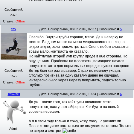
Сообщений:
2373
Статус:
Offline
tav
Дата: Понедельник, 08.02.2016, 02:37 | Сообщение #
5
Спасибо. Внутри трубы хорошо, мягко. Да и наверху не
жестко. В одном месте на меня микролавинка сошла, на
видео видно, если присмотреться. Снег с небом сливается,
травы мало, контраста не хватало.
По кайтлупам второй луп крутил вроде в обе стороны. По
ощущениям. Пробовал на плоскости, помощнее начали
получатся, хотя для нормальных передоз нужен наверное.
Ветер был как раз в размер. Страх по немногу уходит.
Сообщений:
Столько позитива за одну каталку давно не ощущал.
1572
Интересно было через березу попрыгать, падать только
Статус:
Offline
глубоко.
Adward
Дата: Понедельник, 08.02.2016, 10:34 | Сообщение #
6
Да уж... после того, как кайтлупы начинают легко
получаться, наступает эйфория. Как будто на новый
уровень перешел.
А я в этом году только и хожу, хожу, хожу... с учениками.
После этого даже покататься не получается толком. Только
Admin
по видео и смотрю