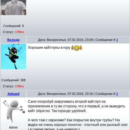
Сообщений:
9
Статус:
Offline
Володя
Дата: Воскресенье, 07.02.2016, 23:09 | Сообщение #
3
Хорошие кайтлупы в гору
Сообщений:
308
Статус:
Offline
Adward
Дата: Воскресенье, 07.02.2016, 23:16 | Сообщение #
4
Саня попробуй закручивать второй кайтлуп на
приземлении в ту же сторону, что и первый, а не выводить
кайт обратно. Так гораздо удобней.
А чего там с оврагами? Как покрытие внутри трубы? На
видео не очень хорошо понятно - плотный или рыхлый снег
Admin
( в самом овраге, а не наверху )