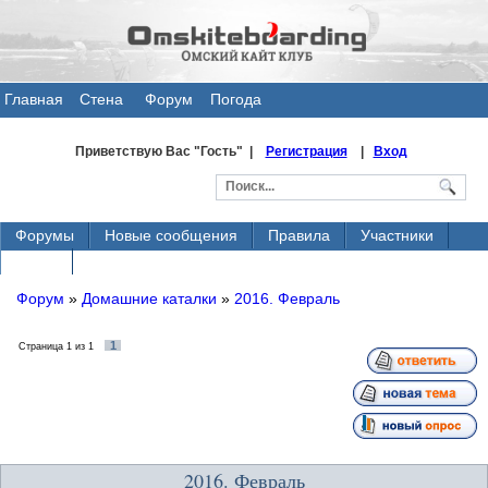
Главная
Стена
Форум
Погода
общения
Приветствую Вас
"Гость" |
Регистрация
|
Вход
Форумы
Новые сообщения
Правила
Участники
Поиск
Форум
»
Домашние каталки
»
2016. Февраль
1
Страница
1
из
1
2016. Февраль