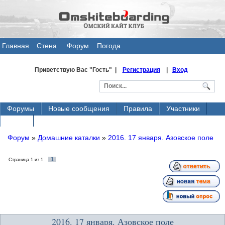
Главная
Стена
Форум
Погода
общения
Приветствую Вас
"Гость" |
Регистрация
|
Вход
Форумы
Новые сообщения
Правила
Участники
Поиск
Форум
»
Домашние каталки
»
2016. 17 января. Азовское поле
1
Страница
1
из
1
2016. 17 января. Азовское поле