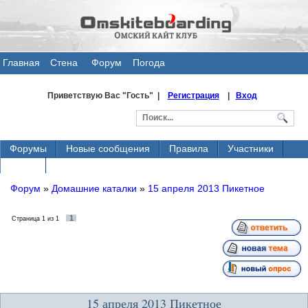
Главная
Стена
Форум
Погода
общения
Приветствую Вас
"Гость" |
Регистрация
|
Вход
Форумы
Новые сообщения
Правила
Участники
Поиск
Форум
»
Домашние каталки
»
15 апреля 2013 Пикетное
1
Страница
1
из
1
15 апреля 2013 Пикетное