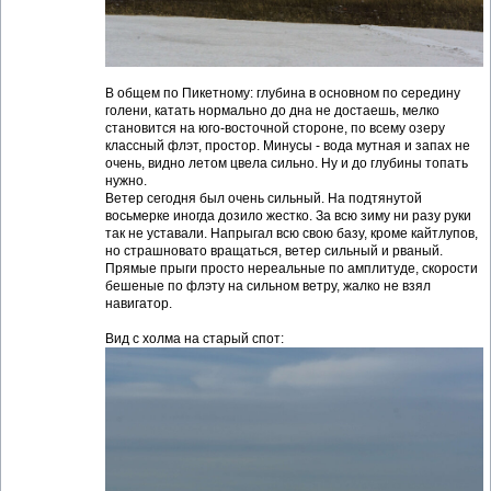
В общем по Пикетному: глубина в основном по середину
голени, катать нормально до дна не достаешь, мелко
становится на юго-восточной стороне, по всему озеру
классный флэт, простор. Минусы - вода мутная и запах не
очень, видно летом цвела сильно. Ну и до глубины топать
нужно.
Ветер сегодня был очень сильный. На подтянутой
восьмерке иногда дозило жестко. За всю зиму ни разу руки
так не уставали. Напрыгал всю свою базу, кроме кайтлупов,
но страшновато вращаться, ветер сильный и рваный.
Прямые прыги просто нереальные по амплитуде, скорости
бешеные по флэту на сильном ветру, жалко не взял
навигатор.
Вид с холма на старый спот: