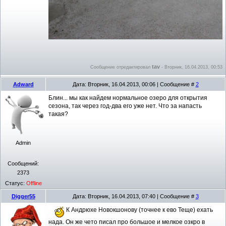
tav
Сообщение отредактировал
-
Вторник, 16.04.2013, 00:53
Adward
Дата: Вторник, 16.04.2013, 00:06 | Сообщение #
2
Блин... мы как найдем нормальное озеро для открытия
сезона, так через год-два его уже нет. Что за напасть
такая?
Admin
Сообщений:
2373
Статус:
Offline
Digger55
Дата: Вторник, 16.04.2013, 07:40 | Сообщение #
3
К Андрюхе Новокшонову (точнее к ево Теще) ехать
нада. Он же чето писал про большое и мелкое озкро в