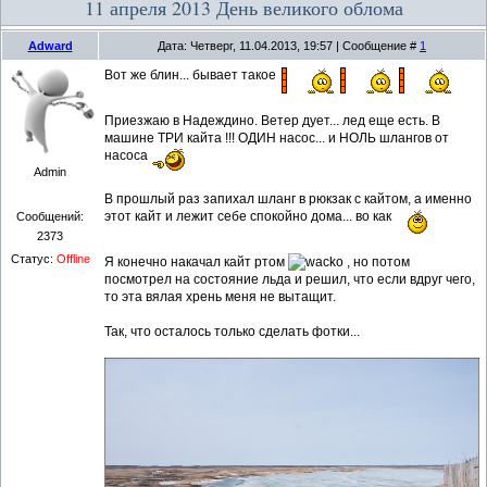
11 апреля 2013 День великого облома
Adward
Дата: Четверг, 11.04.2013, 19:57 | Сообщение #
1
Вот же блин... бывает такое
Приезжаю в Надеждино. Ветер дует... лед еще есть. В
машине ТРИ кайта !!! ОДИН насос... и НОЛЬ шлангов от
насоса
Admin
В прошлый раз запихал шланг в рюкзак с кайтом, а именно
этот кайт и лежит себе спокойно дома... во как
Сообщений:
2373
Статус:
Offline
Я конечно накачал кайт ртом
, но потом
посмотрел на состояние льда и решил, что если вдруг чего,
то эта вялая хрень меня не вытащит.
Так, что осталось только сделать фотки...