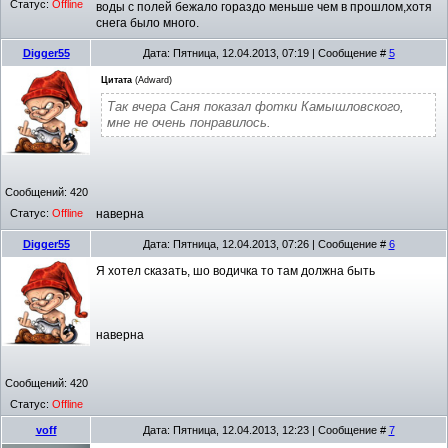
Статус:
Offline
воды с полей бежало гораздо меньше чем в прошлом,хотя
снега было много.
Digger55
Дата: Пятница, 12.04.2013, 07:19 | Сообщение #
5
Цитата
(
Adward
)
Так вчера Саня показал фотки Камышловского,
мне не очень понравилось.
Сообщений:
420
Статус:
Offline
наверна
Digger55
Дата: Пятница, 12.04.2013, 07:26 | Сообщение #
6
Я хотел сказать, шо водичка то там должна быть
наверна
Сообщений:
420
Статус:
Offline
voff
Дата: Пятница, 12.04.2013, 12:23 | Сообщение #
7