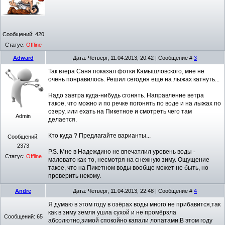
Сообщений:
420
Статус:
Offline
Adward
Дата: Четверг, 11.04.2013, 20:42 | Сообщение #
3
Так вчера Саня показал фотки Камышловского, мне не
очень понравилось. Решил сегодня еще на лыжах катнуть...
Надо завтра куда-нибудь сгонять. Направление ветра
такое, что можно и по речке погонять по воде и на лыжах по
озеру, или ехать на Пикетное и смотреть чего там
Admin
делается.
Кто куда ? Предлагайте варианты...
Сообщений:
2373
P.S. Мне в Надеждино не впечатлил уровень воды -
Статус:
Offline
маловато как-то, несмотря на снежную зиму. Ощущение
такое, что на Пикетном воды вообще может не быть, но
проверить некому.
Andre
Дата: Четверг, 11.04.2013, 22:48 | Сообщение #
4
Я думаю в этом году в озёрах воды много не прибавится,так
как в зиму земля ушла сухой и не промёрзла
Сообщений:
65
абсолютно,зимой спокойно капали лопатами.В этом году