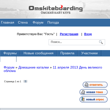
Главная
Стена
Форум
Погода
общения
Приветствую Вас
"Гость" |
Регистрация
|
Вход
Форумы
Новые сообщения
Правила
Участники
Поиск
Форум
»
Домашние каталки
»
11 апреля 2013 День великого
облома
1
Страница
1
из
1