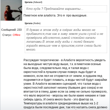
Цитата
(
Adward
)
Кто куда ? Предлагайте варианты...
Пикетное или алабота. Это я про выходные.
Цитата
(
Andre
)
Я думаю в этом году в озёрах воды много не
Сообщений:
233
прибавится,так как в зиму земля ушла сухой и не
Статус:
Offline
промёрзла абсолютно,зимой спокойно капали
лопатами.В этом году воды с полей бежало
гораздо меньше чем в прошлом,хотя снега было
много.
Рассуждая теоретически - в Алаботе вероятность увидеть
на выходные чистую воду выше, т.к. в пикетном осенью
была вода, следовательно лед, и талая вода с
окрестностей в лучшем случае поверх льда будет и
немного, если лел не оторвется от земли, в худшем лед
поднимется и будет плавать, а воды чистой будут закрайки
узкие. В Алаботе возможен сценарий, что талая вода с
окрестностей заполнит низину (бывшее дно озера) и не
впитается в глину, даже если за зиму не сильно промерзло,
что мало вероятно - морозы же были какие никакие и таки
сибирь здесь. И снега много было - это фактор за.
Температуры в алаботе среднедневные выше на 1-2
градуса были последние дни, так что натаять снега должно