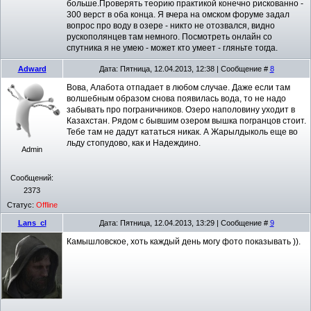
больше.Проверять теорию практикой конечно рискованно -
300 верст в оба конца. Я вчера на омском форуме задал
вопрос про воду в озере - никто не отозвался, видно
рускополянцев там немного. Посмотреть онлайн со
спутника я не умею - может кто умеет - гляньте тогда.
Adward
Дата: Пятница, 12.04.2013, 12:38 | Сообщение #
8
Вова, Алабота отпадает в любом случае. Даже если там
волшебным образом снова появилась вода, то не надо
забывать про пограничников. Озеро наполовину уходит в
Казахстан. Рядом с бывшим озером вышка погранцов стоит.
Тебе там не дадут кататься никак. А Жарылдыколь еще во
льду стопудово, как и Надеждино.
Admin
Сообщений:
2373
Статус:
Offline
Lans_cl
Дата: Пятница, 12.04.2013, 13:29 | Сообщение #
9
Камышловское, хоть каждый день могу фото показывать )).