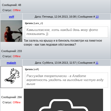
Сообщений:
48
Статус:
Offline
voff
Дата: Пятница, 12.04.2013, 16:08 | Сообщение #
10
Цитата
(
Lans_cl
)
Камышловское, хоть каждый день могу фото
показывать )).
Так залезь на крышу и в бинокль посмотри на пикетное
озеро - как там ледовая обстановка?
Сообщений:
233
Статус:
Offline
malash
Дата: Суббота, 13.04.2013, 11:57 | Сообщение #
11
Цитата
(
voff
)
Рассуждая теоретически - в Алаботе
вероятность увидеть на выходные чистую воду
выше
Сообщений:
266
Статус:
Offline