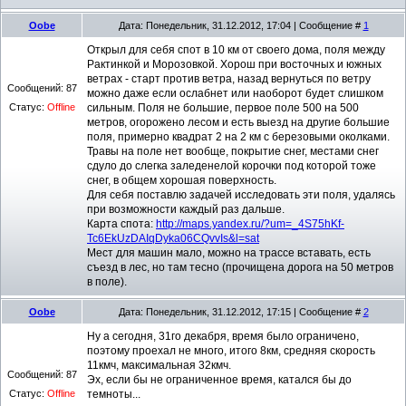
Oobe
Дата: Понедельник, 31.12.2012, 17:04 | Сообщение #
1
Открыл для себя спот в 10 км от своего дома, поля между
Рактинкой и Морозовкой. Хорош при восточных и южных
ветрах - старт против ветра, назад вернуться по ветру
Сообщений:
87
можно даже если ослабнет или наоборот будет слишком
Статус:
Offline
сильным. Поля не большие, первое поле 500 на 500
метров, огорожено лесом и есть выезд на другие большие
поля, примерно квадрат 2 на 2 км с березовыми околками.
Травы на поле нет вообще, покрытие снег, местами снег
сдуло до слегка заледенелой корочки под которой тоже
снег, в общем хорошая поверхность.
Для себя поставлю задачей исследовать эти поля, удалясь
при возможности каждый раз дальше.
Карта спота:
http://maps.yandex.ru/?um=_4S75hKf-
Tc6EkUzDAIqDyka06CQvvIs&l=sat
Мест для машин мало, можно на трассе вставать, есть
съезд в лес, но там тесно (прочищена дорога на 50 метров
в поле).
Oobe
Дата: Понедельник, 31.12.2012, 17:15 | Сообщение #
2
Ну а сегодня, 31го декабря, время было ограничено,
поэтому проехал не много, итого 8км, средняя скорость
11кмч, максимальная 32кмч.
Сообщений:
87
Эх, если бы не ограниченное время, катался бы до
Статус:
Offline
темноты...