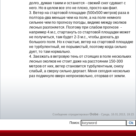
долго, думаю таким и останется - свежий снег сдувает с
него. Но в целом все это не плохо, просто как факт.
3. Ветер на стартовой площадке (500х500 метров) раза в
полтора-два меньше чем на поле, а на поле немного
сильнее чем по прогнозу погоды, видимо между околков
лесных разгоняется. Поэтому при слабом прогнозе -
например 4.м.с, стартануть со стартовой площадки может
не получиться, там будет 2-3 м.с., чтобы доехать до
большого поля. Но к счастью, ветер на стартовой площадке
не турбулентный, не порывистый, поэтому когда сильно
дует, то там нормально.
4. Заезжать в ветровую тень от стоящих в поле нескольких
лесных околков не стоит даже на расстоянии 150-300
метров от них, ветер становится турбулентным, снизу
слабый, а сверху сильно дергает. Меня сегодня несколько
раз подкинуло вверх непроизвольно, оторвав от земли.
Oobe
Сообщение отредактировал
-
Среда, 16.01.2013, 19:15
Поиск: