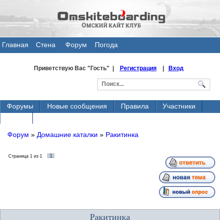
Главная
Стена
Форум
Погода
общения
Приветствую Вас
"Гость" |
Регистрация
|
Вход
Форумы
Новые сообщения
Правила
Участники
Поиск
Форум
»
Домашние каталки
»
Ракитинка
1
Страница
1
из
1
Ракитинка