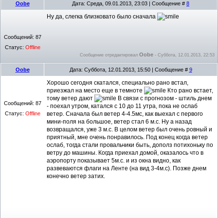
Oobe
Дата: Среда, 09.01.2013, 23:03 | Сообщение #
8
Ну да, слегка близковато было сначала
Сообщений:
87
Статус:
Offline
Oobe
Сообщение отредактировал
-
Суббота, 12.01.2013, 22:53
Oobe
Дата: Суббота, 12.01.2013, 15:50 | Сообщение #
9
Хорошо сегодня скатался, специально рано встал,
приезжал на место еще в темноте
Кто рано встает,
тому ветер дают
В связи с прогнозом - штиль днем
Сообщений:
87
- поехал утром, катался с 10 до 11 утра, пока не ослаб
Статус:
Offline
ветер. Сначала был ветер 4-4.5мс, как выехал с первого
мини-поля на большое, ветер стал 6 м.с. Ну а назад
возвращался, уже 3 м.с. В целом ветер был очень ровный и
приятный, мне очень понравилось. Под конец когда ветер
ослаб, тогда стали провальчики быть, дополз потихоньку по
ветру до машины. Когда приехал домой, оказалось что в
аэропорту показывает 5м.с. и из окна видно, как
развеваются флаги на Ленте (на вид 3-4м.с). Позже днем
конечно ветер затих.