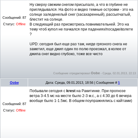
Ну сверху свежим снегом присыпало, а что в глубине не
приглядывался. На фото и видео темные островки - это на
солнце заледенелый снег (засахаренный), рассыпчатый,
Сообщений:
87
блестит на солнце.
Статус:
Offline
В следующий раз присмотрюсь повнимательней. Это на
тему чтоб купол не пачкался при падениях/посадке/взлете
?
UPD: сегодня был еще раз там, нигде грязного снега не
заметил, еще джип один по полю проезжал, в колее от
джипа снег видно глубоко, тоже все чисто
Oobe
Сообщение отредактировал
-
Среда, 02.01.2013, 22:13
Oobe
Дата: Среда, 09.01.2013, 18:56 | Сообщение #
5
Побывали сегодня с
krest
на Ракитинке. При прогнозе
ветра 3-4.5 мс на месте было 2-3 м.с., а с 4:30 до 6 вечера
вообще было 1-1.5мс. В общем поупражнялись с кайтами)
Сообщений:
87
Статус:
Offline