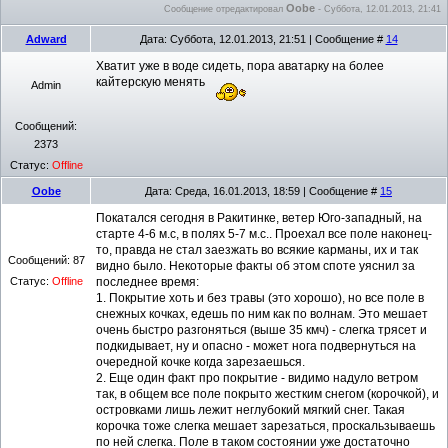
Oobe
Сообщение отредактировал
-
Суббота, 12.01.2013, 21:41
Adward
Дата: Суббота, 12.01.2013, 21:51 | Сообщение #
14
Хватит уже в воде сидеть, пора аватарку на более
кайтерскую менять
Admin
Сообщений:
2373
Статус:
Offline
Oobe
Дата: Среда, 16.01.2013, 18:59 | Сообщение #
15
Покатался сегодня в Ракитинке, ветер Юго-западный, на
старте 4-6 м.с, в полях 5-7 м.с.. Проехал все поле наконец-
то, правда не стал заезжать во всякие карманы, их и так
Сообщений:
87
видно было. Некоторые факты об этом споте уяснил за
Статус:
Offline
последнее время:
1. Покрытие хоть и без травы (это хорошо), но все поле в
снежных кочках, едешь по ним как по волнам. Это мешает
очень быстро разгоняться (выше 35 кмч) - слегка трясет и
подкидывает, ну и опасно - может нога подвернуться на
очередной кочке когда зарезаешься.
2. Еще один факт про покрытие - видимо надуло ветром
так, в общем все поле покрыто жестким снегом (корочкой), и
островками лишь лежит неглубокий мягкий снег. Такая
корочка тоже слегка мешает зарезаться, проскальзываешь
по ней слегка. Поле в таком состоянии уже достаточно