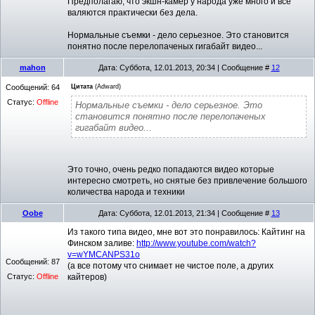
Предполагаю, что экшн-камер у народа уже много и все
валяются практически без дела.
Нормальные съемки - дело серьезное. Это становится
понятно после перелопаченых гигабайт видео...
mahon
Дата: Суббота, 12.01.2013, 20:34 | Сообщение #
12
Сообщений:
64
Цитата
(
Adward
)
Статус:
Offline
Нормальные съемки - дело серьезное. Это
становится понятно после перелопаченых
гигабайт видео...
Это точно, очень редко попадаются видео которые
интересно смотреть, но снятые без привлечение большого
количества народа и техники
Oobe
Дата: Суббота, 12.01.2013, 21:34 | Сообщение #
13
Из такого типа видео, мне вот это понравилось: Кайтинг на
Финском заливе:
http://www.youtube.com/watch?
v=wYMCANPS31o
Сообщений:
87
(а все потому что снимает не чистое поле, а других
Статус:
Offline
кайтеров)