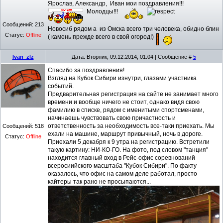
Ярослав, Александр, Иван мои поздравления!!!
Молодцы!!!
Сообщений:
213
Новосиб рядом а из Омска всего три человека, обидно блин
Статус:
Offline
( камень прежде всего в свой огород!)
Ivan_zlz
Дата: Вторник, 09.12.2014, 01:04 | Сообщение #
5
Спасибо за поздравления!
Взгляд на Кубок Сибири изнутри, глазами участника
событий.
Предварительная регистрация на сайте не занимает много
времени и вообще ничего не стоит, однако видя свою
фамилию в списке, рядом с именитыми спортсменами,
начинаешь чувствовать свою причастность и
ответственность за необходимость все-таки приехать. Мы
Сообщений:
518
ехали на машине, маршрут привычный, ночь в дороге.
Статус:
Offline
Приехали 5 декабря к 9 утра на регистрацию. Встретили
такую картину: НИ-КО-ГО. На фото, под словом "танция"
находится главный вход в Рейс-офис соревнований
всеросиийского масштаба "Кубок Сибири". По факту
оказалось, что офис на самом деле работал, просто
кайтеры так рано не просыпаются...