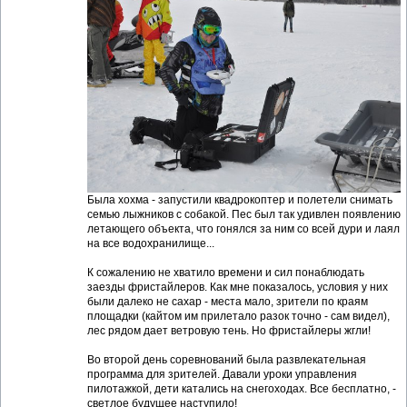
Была хохма - запустили квадрокоптер и полетели снимать
семью лыжников с собакой. Пес был так удивлен появлению
летающего объекта, что гонялся за ним со всей дури и лаял
на все водохранилище...
К сожалению не хватило времени и сил понаблюдать
заезды фристайлеров. Как мне показалось, условия у них
были далеко не сахар - места мало, зрители по краям
площадки (кайтом им прилетало разок точно - сам видел),
лес рядом дает ветровую тень. Но фристайлеры жгли!
Во второй день соревнований была развлекательная
программа для зрителей. Давали уроки управления
пилотажкой, дети катались на снегоходах. Все бесплатно, -
светлое будущее наступило!