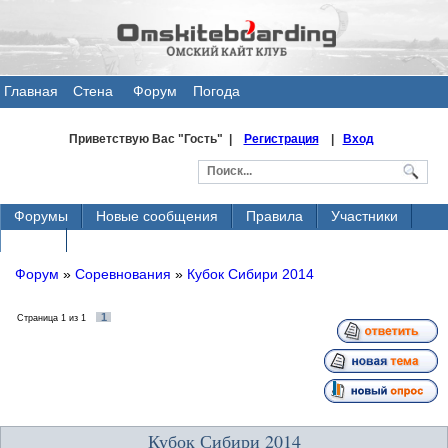
Главная
Стена
Форум
Погода
общения
Приветствую Вас
"Гость" |
Регистрация
|
Вход
Форумы
Новые сообщения
Правила
Участники
Поиск
Форум
»
Соревнования
»
Кубок Сибири 2014
1
Страница
1
из
1
Кубок Сибири 2014