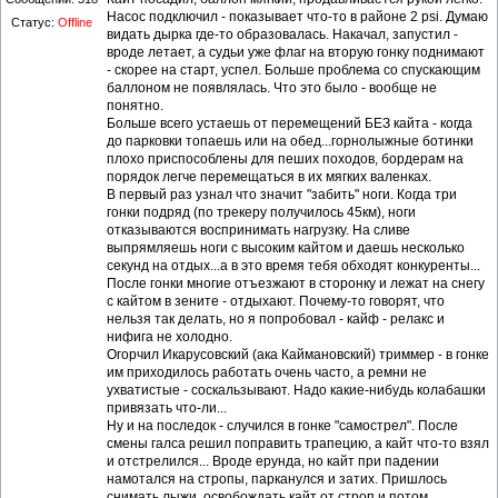
Насос подключил - показывает что-то в районе 2 psi. Думаю
Статус:
Offline
видать дырка где-то образовалась. Накачал, запустил -
вроде летает, а судьи уже флаг на вторую гонку поднимают
- скорее на старт, успел. Больше проблема со спускающим
баллоном не появлялась. Что это было - вообще не
понятно.
Больше всего устаешь от перемещений БЕЗ кайта - когда
до парковки топаешь или на обед...горнолыжные ботинки
плохо приспособлены для пеших походов, бордерам на
порядок легче перемещаться в их мягких валенках.
В первый раз узнал что значит "забить" ноги. Когда три
гонки подряд (по трекеру получилось 45км), ноги
отказываются воспринимать нагрузку. На сливе
выпрямляешь ноги с высоким кайтом и даешь несколько
секунд на отдых...а в это время тебя обходят конкуренты...
После гонки многие отъезжают в сторонку и лежат на снегу
с кайтом в зените - отдыхают. Почему-то говорят, что
нельзя так делать, но я попробовал - кайф - релакс и
нифига не холодно.
Огорчил Икарусовский (ака Каймановский) триммер - в гонке
им приходилось работать очень часто, а ремни не
ухватистые - соскальзывают. Надо какие-нибудь колабашки
привязать что-ли...
Ну и на последок - случился в гонке "самострел". После
смены галса решил поправить трапецию, а кайт что-то взял
и отстрелился... Вроде ерунда, но кайт при падении
намотался на стропы, парканулся и затих. Пришлось
снимать лыжи, освобождать кайт от строп и потом