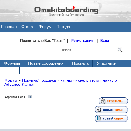
Главная
Стена
Форум
Погода
общения
Приветствую Вас
"Гость" |
Регистрация
|
Вход
Форумы
Новые сообщения
Правила
Участники
Поиск
Форум
»
Покупка/Продажа
»
куплю чикенлуп или планку от
Advance Kaiman
1
Страница
1
из
1