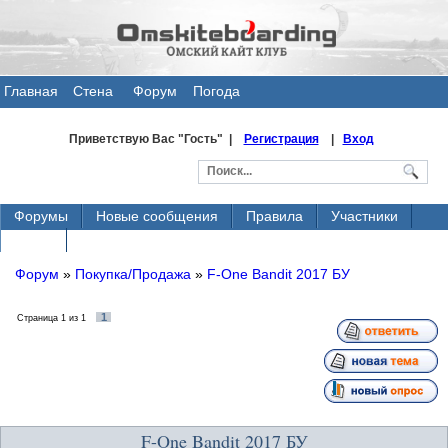
Главная
Стена
Форум
Погода
общения
Приветствую Вас
"Гость" |
Регистрация
|
Вход
Форумы
Новые сообщения
Правила
Участники
Поиск
Форум
»
Покупка/Продажа
»
F-One Bandit 2017 БУ
1
Страница
1
из
1
F-One Bandit 2017 БУ