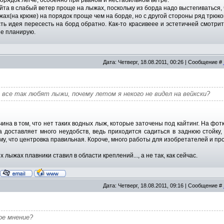
орядок легче, особенно при рваном и нестабильном ветре.
йта в слабый ветер проще на лыжах, поскольку из борда надо выстегиваться,
жах(на крюке) на порядок проще чем на борде, но с другой стороны ряд трюко
сть идея пересесть на борд обратно. Как-то красивеее и эстетичней смотри
не планирую.
Дата: Четверг, 18.08.2011, 00:26 | Сообщение #
 все так любят лыжи, почему летом я некого не видел на вейкски?
ина в том, что нет таких водных лыж, которые заточены под кайтинг. На фотк
 доставляет много неудобств, ведь приходится садиться в заднюю стойку,
му, что центровка правильная. Короче, много работы для изобретателей и пр
 лыжах плавники ставил в области креплений..., а не так, как сейчас.
Дата: Четверг, 18.08.2011, 09:16 | Сообщение #
гое мнение?