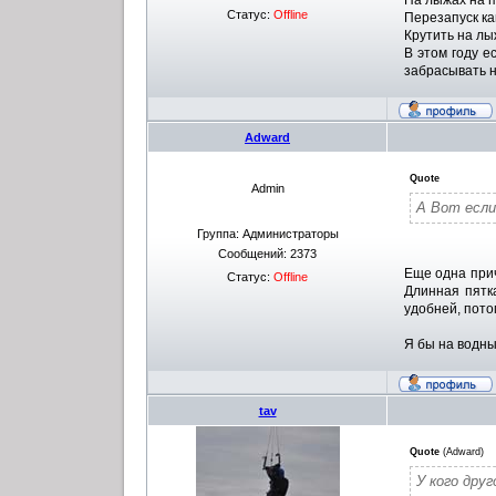
На лыжах на п
Статус:
Offline
Перезапуск ка
Крутить на лы
В этом году е
забрасывать 
Adward
Quote
Admin
А Вот если
Группа: Администраторы
Сообщений:
2373
Еще одна прич
Статус:
Offline
Длинная пятка
удобней, пото
Я бы на водных
tav
Quote
(
Adward
)
У кого дру