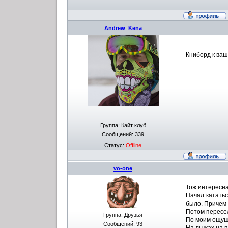
Andrew_Kena
Книборд к ваш
Группа: Кайт клуб
Сообщений:
339
Статус:
Offline
vo-one
Тож интересна
Начал кататьс
было. Причем 
Потом пересе
Группа: Друзья
По моим ощущ
Сообщений:
93