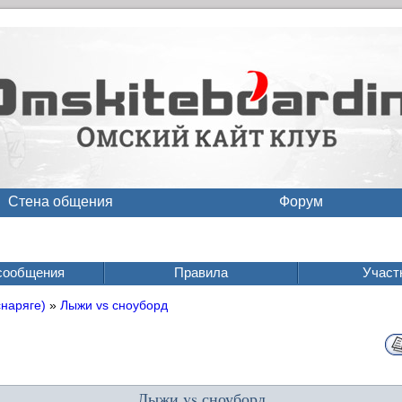
Стена общения
Форум
сообщения
Правила
Участ
снаряге)
»
Лыжи vs сноуборд
Лыжи vs сноуборд