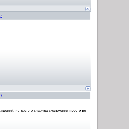
#
8
#
9
ращений, но другого снаряда скольжения просто не