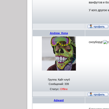
ванфутов и б
У кого другое
Andrew_Kena
сноуборд!
Группа: Кайт клуб
Сообщений:
339
Статус:
Offline
Adward