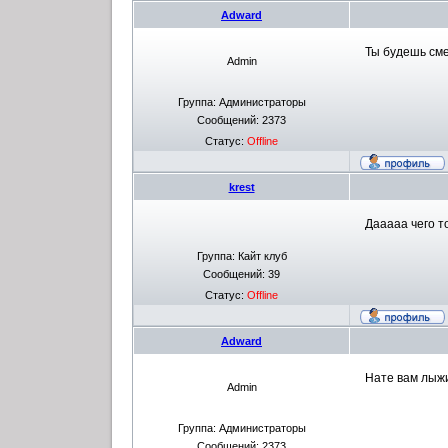
Adward
Ты будешь сме
Admin
Группа: Администраторы
Сообщений:
2373
Статус:
Offline
krest
Дааааа чего т
Группа: Кайт клуб
Сообщений:
39
Статус:
Offline
Adward
Нате вам лыжи 
Admin
Группа: Администраторы
Сообщений:
2373