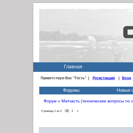
Главная
Приветствую Вас
"Гость" |
Регистрация
|
Вход
Форумы
Новые 
Форум
»
Матчасть (технические вопросы по 
1
Страница
1
из
2
2
»