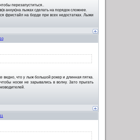
 чтобы перезапуститься..
в(в анхук)на лыжах сделать на порядок сложнее.
тся фристайл на борде при всех недостатках. Лыжи
10
е видно, что у лыж большой рокер и длинная пятка.
 чтобы носки не зарывались в волну. Зато прыгать
оизводителей.
11