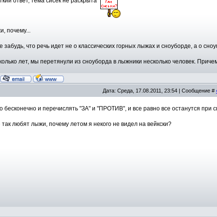
кий ответ, тема сисек не раскрыта
, почему...
е забудь, что речь идет не о классических горных лыжах и сноуборде, а о сноу
сколько лет, мы перетянули из сноуборда в лыжники несколько человек. Приче
Дата: Среда, 17.08.2011, 23:54 | Сообщение #
 бесконечно и перечислять "ЗА" и "ПРОТИВ", и все равно все останутся при 
е так любят лыжи, почему летом я некого не видел на вейкски?