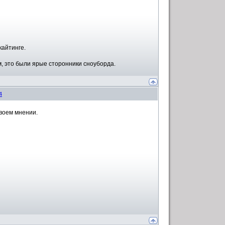
кайтинге.
м, это были ярые сторонники сноуборда.
4
своем мнении.