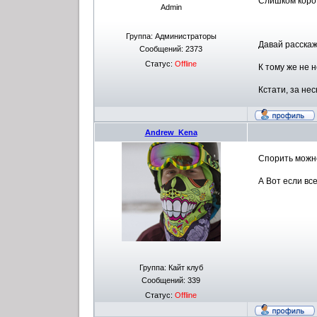
Слишком корот
Admin
Группа: Администраторы
Давай расскажи
Сообщений:
2373
Статус:
Offline
К тому же не н
Кстати, за не
Andrew_Kena
Спорить можно
А Вот если вс
Группа: Кайт клуб
Сообщений:
339
Статус:
Offline