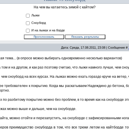
На чем вы катаетесь зимой с кайтом?
Лыжи
Сноуборд
И на лыжах и на борде
Дата: Среда, 17.08.2011, 23:08 | Сообщение #
ая тема... (в опросе можно выбирать одновременно несколько вариантов)
 том и на другом, и как раз поэтому считаю, что лыжи намного лучше, чем сно
чем сноуборд на всех курсах. На лыжах можно ехать гораздо круче на ветер, 
е требователен к покрытию. Когда мы раскатываем Надеждино до бетона, бо
ортно.
х по разбитому покрытию можно без проблем, в то время как на сноуборде эт
жах можно выше и дальше, чем на сноуборде.
айта, можно отойти и перезапустить, на сноуборде с зафиксированными нога
ров преимущество сноуборда в том, что все трюки летом на кайтборде точ