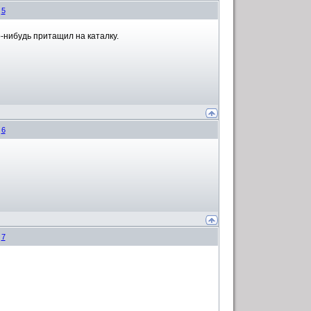
#
5
о-нибудь притащил на каталку.
#
6
#
7