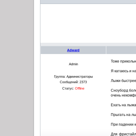
Adward
Тоже прикольн
Admin
Я катаюсь и на
Группа: Администраторы
Лыжи быстрее 
Сообщений:
2373
Статус:
Offline
Сноуборд боле
очень некомф
Ехать на лыжа
Прыгать на лы
При падении к
Для фристайле