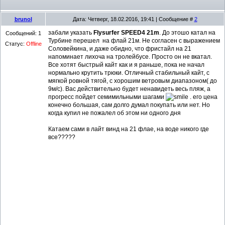
brunol
Дата: Четверг, 18.02.2016, 19:41 | Сообщение #
2
забали указать
Flysurfer SPEED4 21m
. До этошо катал на
Сообщений:
1
Турбине перешел на флай 21м. Не согласен с выражением
Статус:
Offline
Соловейкина, и даже обидно, что фристайл на 21
напоминает лихоча на тролейбусе. Просто он не вкатал.
Все хотят быстрый кайт как и я раньше, пока не начал
нормально крутить трюки. Отличный стабильный кайт, с
мягкой ровной тягой, с хорошим ветровым диапазоном( до
9м/с). Вас действительно будет ненавидеть весь пляж, а
прогресс пойдет семимильными шагами
. его цена
конечно большая, сам долго думал покупать или нет. Но
когда купил не пожалел об этом ни одного дня
Катаем сами в лайт винд на 21 флае, на воде никого где
все?????