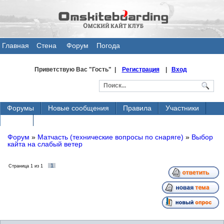
Главная
Стена
Форум
Погода
общения
Приветствую Вас
"Гость" |
Регистрация
|
Вход
Форумы
Новые сообщения
Правила
Участники
Поиск
Форум
»
Матчасть (технические вопросы по снаряге)
»
Выбор
кайта на слабый ветер
1
Страница
1
из
1