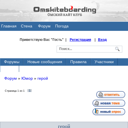
Главная
Стена
Форум
Погода
общения
Приветствую Вас
"Гость" |
Регистрация
|
Вход
Форумы
Новые сообщения
Правила
Участники
Поиск
Форум
»
Юмор
»
герой
1
Страница
1
из
1
герой