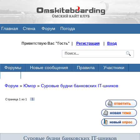
Главная
Стена
Форум
Погода
общения
Приветствую Вас
"Гость" |
Регистрация
|
Вход
Форумы
Новые сообщения
Правила
Участники
Поиск
Форум
»
Юмор
»
Суровые будни банковских IT-шников
1
Страница
1
из
1
Суровые будни банковских IT-шников