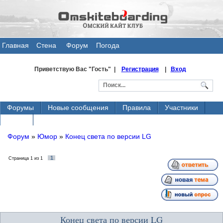
Главная
Стена
Форум
Погода
общения
Приветствую Вас
"Гость" |
Регистрация
|
Вход
Форумы
Новые сообщения
Правила
Участники
Поиск
Форум
»
Юмор
»
Конец света по версии LG
1
Страница
1
из
1
Конец света по версии LG