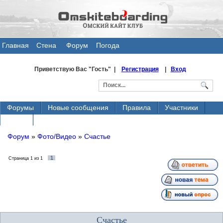
Главная
Стена
Форум
Погода
общения
Приветствую Вас
"Гость" |
Регистрация
|
Вход
Форумы
Новые сообщения
Правила
Участники
Поиск
Форум
»
Фото/Видео
»
Счастье
1
Страница
1
из
1
Счастье