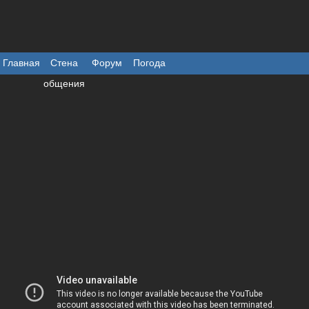
Главная
Стена
Форум
Погода
общения
Приветствую Вас
"Гость" |
Регистрация
|
Вход
Форумы
Новые сообщения
Правила
Участники
Поиск
Форум
»
Фото/Видео
»
Ты не водил Жигули? Ты не мужчина...
1
Страница
1
из
1
Ты не водил Жигули? Ты не мужчина...