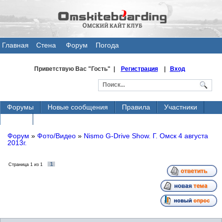
Главная
Стена
Форум
Погода
общения
Приветствую Вас
"Гость" |
Регистрация
|
Вход
Форумы
Новые сообщения
Правила
Участники
Поиск
Форум
»
Фото/Видео
»
Nismo G-Drive Show. Г. Омск 4 августа
2013г.
1
Страница
1
из
1