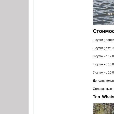
Стоимос
1 сутки ( поне
1 сутки ( пят
3 суток - с 12
4 суток - с 10
7 суток - с 10
Дополнительно
Сплавляться п
Тел. What