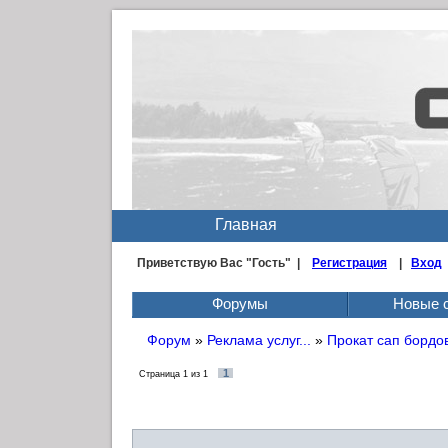
Главная
Приветствую Вас
"Гость" |
Регистрация
|
Вход
Форумы
Новые 
Форум
»
Реклама услуг...
»
Прокат сап бордо
1
Страница
1
из
1