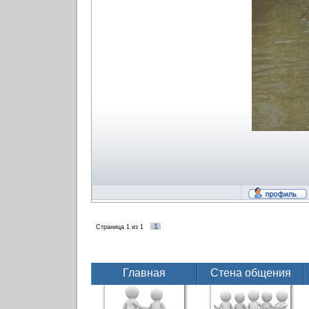
1
Страница
1
из
1
Главная
Стена общения