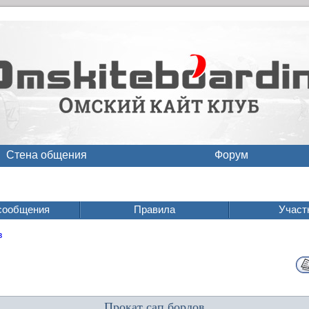
Стена общения
Форум
сообщения
Правила
Участ
в
Прокат сап бордов