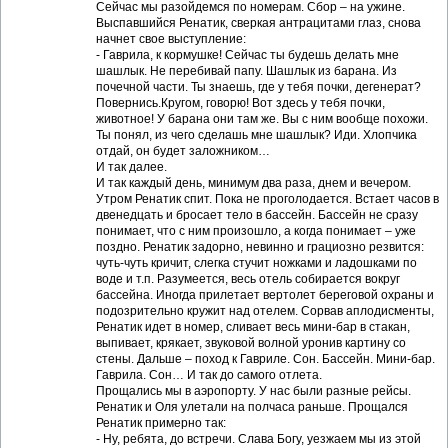
Сейчас мы разойдемся по номерам. Сбор – на ужине.
Выспавшийся Ренатик, сверкая антрацитами глаз, снова
начнет свое выступление:
- Гаврила, к кормушке! Сейчас ты будешь делать мне
шашлык. Не перебивай папу. Шашлык из барана. Из
почечной части. Ты знаешь, где у тебя почки, дегенерат?
Повернись.Кругом, говорю! Вот здесь у тебя почки,
животное! У барана они там же. Вы с ним вообще похожи.
Ты понял, из чего сделашь мне шашлык? Иди. Хлопчика
отдай, он будет заложником…
И так далее.
И так каждый день, минимум два раза, днем и вечером.
Утром Ренатик спит. Пока не проголодается. Встает часов в
двенедцать и бросает тело в бассейн. Бассейн не сразу
понимает, что с ним произошло, а когда понимает – уже
поздно. Ренатик задорно, невинно и грациозно резвится:
чуть-чуть кричит, слегка стучит ножками и ладошками по
воде и т.п. Разумеется, весь отель собирается вокруг
бассейна. Иногда прилетает вертолет береговой охраны и
подозрительно кружит над отелем. Сорвав аплодисменты,
Ренатик идет в номер, сливает весь мини-бар в стакан,
выпивает, крякает, звуковой волной уронив картину со
стены. Дальше – поход к Гавриле. Сон. Бассейн. Мини-бар.
Гаврила. Сон… И так до самого отлета.
Прощались мы в аэропорту. У нас были разные рейсы.
Ренатик и Оля улетали на полчаса раньше. Прощался
Ренатик примерно так:
- Ну, ребята, до встречи. Слава Богу, уезжаем мы из этой