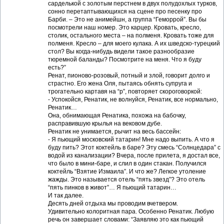
сарделькой с золотым перстнем в двух полудохлых турков,
сонно перетаптывающихся на сцене про песенку про
Барби. – Это не анимейшн, а группа “Геморрой”. Вы бы
посмотрели наш номер. Это карцер. Кровать, кресло,
столик, остального места – на полменя. Кровать тоже для
полменя. Кресло – для моего кулака. А их шведско-турецкий
стол? Вы когда-нибудь видели такое разнообразие
тюремной баланды? Посмотрите на меня. Что я буду
есть?”
Ренат, пионово-розовый, потный и злой, говорит долго и
страстно. Его жена Оля, пытаясь обнять супруга и
трогательно картавя на “р”, повторяет скороговоркой:
- Успокойся, Ренатик, не волнуйся, Ренатик, все нормально,
Ренатик…
Она, обнимающая Ренатика, похожа на бабочку,
расправившую крылья на вековом дубе.
Ренатик не унимается, рычит на весь бассейн:
- Я пьющий московский татарин! Мне надо выпить. А что я
буду пить? Этот коктейль в баре? Эту смесь “Солнцедара” с
водой из канализации? Вчера, после прилета, я достал все,
что было в мини-баре, и слил в один стакан. Получился
коктейль “Взятие Измаила”. И что же? Легкое утоление
жажды. Это называется отель “пять звезд”? Это отель
“пять пинков в живот”… Я пьющий татарин…
И так далее.
Десять дней отдыха мы проводим вчетвером.
Удивительно колоритная пара. Особенно Ренатик. Любую
речь он завершает словами: “Заявляю это как пьющий