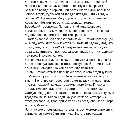
должно быть много. Заявляю это как пьющий татарский
москвич. Картошка. Жареная. Чтоб хрустела. Громко.
Большое блюдо, с горкой, - он показывает рукми большое
блюдо и горку, турки опасливо делают два шага назад. –
Боитесь? Правильно. Могу и убить. Шутка. Что дальше?
Креветки. Покажи креветки, халдейская морда.
Всеобщий переполох. Появляется блюдо креветок,
разложенных на льду. Креветки хорошие, крупные, с пол-
ладони, настоящие королевские креветки.
- Помесь тараканов с презервативами! – Ренатик возмущен.
– Я буду есть этих гимназистов?! Сволочи! Ладно. Двадцать
штук. Двадцать, понял? – Следуют два жеста, турки два
раза вздрагивают. – принесешь девятнадцать – изнасилую
при всех. И хлопчика тоже.
У хлопчика такое лицо, как будто его уже изнасиловали. Он
болезненно улыбается, ежится, по турецкой национальной
привычке немедленно чешет все, что чешется.
- А ты, - Ренатик тычет пальцем в скребущего ягодицу юнгу, -
чтоб вымыл руки, Плохиш. Не вымоешь – глаз высосу. Вот
так… - Ренатик, как насос, втягивает воздух и издает звук
плевка, похожий на удар трехколенного бича. Плохиш
паралитически вздрагивает и перестает скрести зад.
Следует еще десяток заказов. Наконец стол накрыт. Турки в
трудовой пене, как лошади. Их уже семеро, четверо из
этого ресторана, трое прибежали из соседнего. Пора. Пора
кушать, Ренатик.
Ренатик уже опрокидывает стакан виски. Немедленно виски
запивается тремя банками пива. Все это происходит