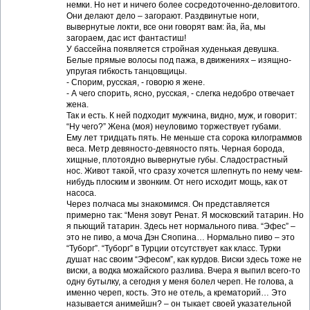
немки. Но нет и ничего более сосредоточенно-деловитого.
Они делают дело – загорают. Раздвинутые ноги,
вывернутые локти, все они говорят вам: йа, йа, мы
загораем, дас ист фантастиш!
У бассейна появляется стройная худенькая девушка.
Белые прямые волосы под пажа, в движениях – изящно-
упругая гибкость танцовщицы.
- Спорим, русская, - говорю я жене.
- А чего спорить, ясно, русская, - слегка недобро отвечает
жена.
Так и есть. К ней подходит мужчина, видно, муж, и говорит:
“Ну чего?” Жена (моя) неуловимо торжествует губами.
Ему лет тридцать пять. Не меньше ста сорока килограммов
веса. Метр девяносто-девяносто пять. Черная борода,
хищные, плотоядно вывернутые губы. Сладострастный
нос. Живот такой, что сразу хочется шлепнуть по нему чем-
нибудь плоским и звонким. От него исходит мощь, как от
насоса.
Через полчаса мы знакомимся. Он представляется
примерно так: “Меня зовут Ренат. Я московский татарин. Но
я пьющий татарин. Здесь нет нормального пива. “Эфес” –
это не пиво, а моча Дэн Сяопина… Нормально пиво – это
“Туборг”. “Туборг” в Турции отсутствует как класс. Турки
душат нас своим “Эфесом”, как курдов. Виски здесь тоже не
виски, а водка можайского разлива. Вчера я выпил всего-то
одну бутылку, а сегодня у меня болел череп. Не голова, а
именно череп, кость. Это не отель, а крематорий… Это
называется анимейшн? – он тыкает своей указательной