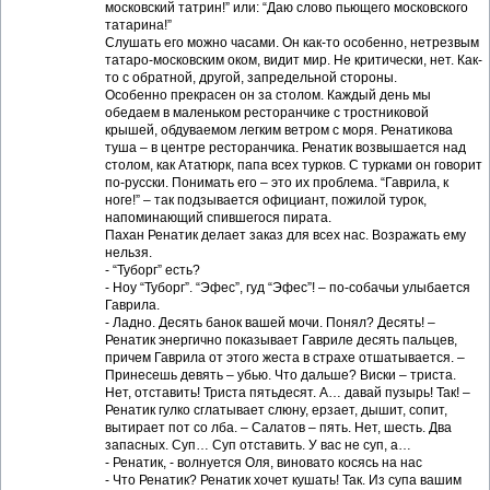
московский татрин!” или: “Даю слово пьющего московского
татарина!”
Слушать его можно часами. Он как-то особенно, нетрезвым
татаро-московским оком, видит мир. Не критически, нет. Как-
то с обратной, другой, запредельной стороны.
Особенно прекрасен он за столом. Каждый день мы
обедаем в маленьком ресторанчике с тростниковой
крышей, обдуваемом легким ветром с моря. Ренатикова
туша – в центре ресторанчика. Ренатик возвышается над
столом, как Ататюрк, папа всех турков. С турками он говорит
по-русски. Понимать его – это их проблема. “Гаврила, к
ноге!” – так подзывается официант, пожилой турок,
напоминающий спившегося пирата.
Пахан Ренатик делает заказ для всех нас. Возражать ему
нельзя.
- “Туборг” есть?
- Ноу “Туборг”. “Эфес”, гуд “Эфес”! – по-собачьи улыбается
Гаврила.
- Ладно. Десять банок вашей мочи. Понял? Десять! –
Ренатик энергично показывает Гавриле десять пальцев,
причем Гаврила от этого жеста в страхе отшатывается. –
Принесешь девять – убью. Что дальше? Виски – триста.
Нет, отставить! Триста пятьдесят. А… давай пузырь! Так! –
Ренатик гулко сглатывает слюну, ерзает, дышит, сопит,
вытирает пот со лба. – Салатов – пять. Нет, шесть. Два
запасных. Суп… Суп отставить. У вас не суп, а…
- Ренатик, - волнуется Оля, виновато косясь на нас
- Что Ренатик? Ренатик хочет кушать! Так. Из супа вашим