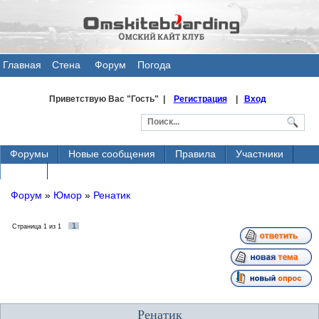
Главная
Стена
Форум
Погода
общения
Приветствую Вас
"Гость" |
Регистрация
|
Вход
Форумы
Новые сообщения
Правила
Участники
Поиск
Форум
»
Юмор
»
Ренатик
1
Страница
1
из
1
Ренатик