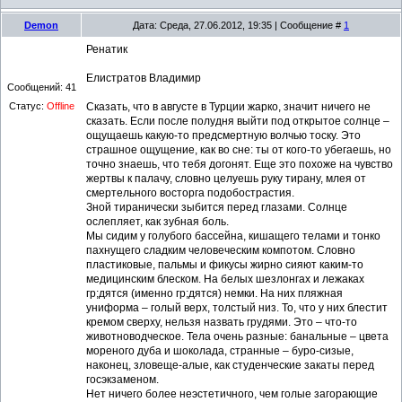
Demon
Дата: Среда, 27.06.2012, 19:35 | Сообщение #
1
Ренатик
Елистратов Владимир
Сообщений:
41
Статус:
Offline
Сказать, что в августе в Турции жарко, значит ничего не
сказать. Если после полудня выйти под открытое солнце –
ощущаешь какую-то предсмертную волчью тоску. Это
страшное ощущение, как во сне: ты от кого-то убегаешь, но
точно знаешь, что тебя догонят. Еще это похоже на чувство
жертвы к палачу, словно целуешь руку тирану, млея от
смертельного восторга подобострастия.
Зной тиранически зыбится перед глазами. Солнце
ослепляет, как зубная боль.
Мы сидим у голубого бассейна, кишащего телами и тонко
пахнущего сладким человеческим компотом. Словно
пластиковые, пальмы и фикусы жирно сияют каким-то
медицинским блеском. На белых шезлонгах и лежаках
гр;дятся (именно гр;дятся) немки. На них пляжная
униформа – голый верх, толстый низ. То, что у них блестит
кремом сверху, нельзя назвать грудями. Это – что-то
животноводческое. Тела очень разные: банальные – цвета
мореного дуба и шоколада, странные – буро-сизые,
наконец, зловеще-алые, как студенческие закаты перед
госэкзаменом.
Нет ничего более неэстетичного, чем голые загорающие