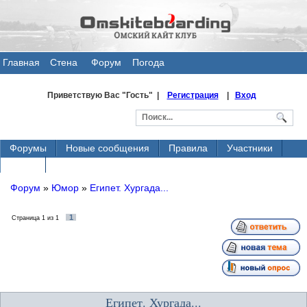
Главная
Стена
Форум
Погода
общения
Приветствую Вас
"Гость" |
Регистрация
|
Вход
Форумы
Новые сообщения
Правила
Участники
Поиск
Форум
»
Юмор
»
Египет. Хургада...
1
Страница
1
из
1
Египет. Хургада...