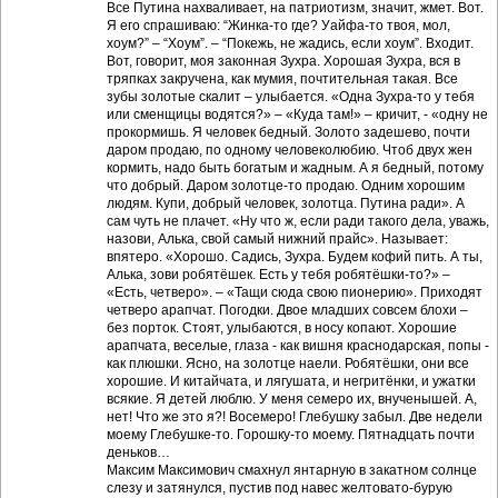
Все Путина нахваливает, на патриотизм, значит, жмет. Вот.
Я его спрашиваю: “Жинка-то где? Уайфа-то твоя, мол,
хоум?” – “Хоум”. – “Покежь, не жадись, если хоум”. Входит.
Вот, говорит, моя законная Зухра. Хорошая Зухра, вся в
тряпках закручена, как мумия, почтительная такая. Все
зубы золотые скалит – улыбается. «Одна Зухра-то у тебя
или сменщицы водятся?» – «Куда там!» – кричит, - «одну не
прокормишь. Я человек бедный. Золото задешево, почти
даром продаю, по одному человеколюбию. Чтоб двух жен
кормить, надо быть богатым и жадным. А я бедный, потому
что добрый. Даром золотце-то продаю. Одним хорошим
людям. Купи, добрый человек, золотца. Путина ради». А
сам чуть не плачет. «Ну что ж, если ради такого дела, уважь,
назови, Алька, свой самый нижний прайс». Называет:
впятеро. «Хорошо. Садись, Зухра. Будем кофий пить. А ты,
Алька, зови робятёшек. Есть у тебя робятёшки-то?» –
«Есть, четверо». – «Тащи сюда свою пионерию». Приходят
четверо арапчат. Погодки. Двое младших совсем блохи –
без порток. Стоят, улыбаются, в носу копают. Хорошие
арапчата, веселые, глаза - как вишня краснодарская, попы -
как плюшки. Ясно, на золотце наели. Робятёшки, они все
хорошие. И китайчата, и лягушата, и негритёнки, и ужатки
всякие. Я детей люблю. У меня семеро их, внученышей. А,
нет! Что же это я?! Восемеро! Глебушку забыл. Две недели
моему Глебушке-то. Горошку-то моему. Пятнадцать почти
деньков…
Максим Максимович смахнул янтарную в закатном солнце
слезу и затянулся, пустив под навес желтовато-бурую