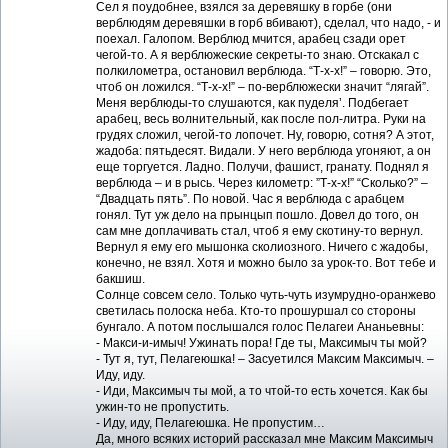
Сел я поудобнее, взялся за деревяшку в горбе (они
верблюдям деревяшки в горб вбивают), сделал, что надо, - и
поехал. Галопом. Верблюд мчится, арабец сзади орет
чегой-то. А я верблюжеские секреты-то знаю. Отскакал с
полкилометра, остановил верблюда. “Т-х-х!” – говорю. Это,
чтоб он ложился. “Т-х-х!” – по-верблюжески значит “лягай”.
Меня верблюды-то слушаются, как пуделя’. Подбегает
арабец, весь волнительный, как после пол-литра. Руки на
грудях сложил, чегой-то лопочет. Ну, говорю, сотня? А этот,
жадоба: пятьдесят. Видали. У него верблюда угоняют, а он
еще торгуется. Ладно. Получи, фашист, гранату. Поднял я
верблюда – и в рысь. Через километр: ”Т-х-х!” “Сколько?” –
“Двадцать пять”. По новой. Час я верблюда с арабцем
гонял. Тут уж дело на прынцып пошло. Довел до того, он
сам мне доплачивать стал, чтоб я ему скотину-то вернул.
Вернул я ему его мышонка сколиозного. Ничего с жадобы,
конечно, не взял. Хотя и можно было за урок-то. Вот тебе и
бакшиш.
Солнце совсем село. Только чуть-чуть изумрудно-оранжево
светилась полоска неба. Кто-то прошуршал со стороны
бунгало. А потом послышался голос Пелагеи Ананьевны:
- Макси-и-имыч! Ужинать пора! Где ты, Максимыч ты мой?
- Тут я, тут, Пелагеюшка! – Засуетился Максим Максимыч. –
Иду, иду.
- Иди, Максимыч ты мой, а то чтой-то есть хочется. Как бы
ужин-то не пропустить.
- Иду, иду, Пелагеюшка. Не пропустим…
Да, много всяких историй рассказал мне Максим Максимыч