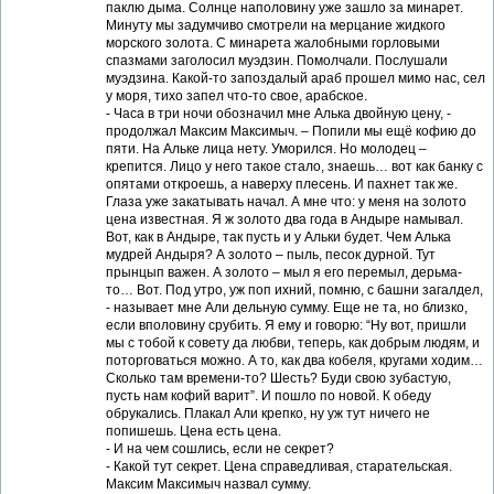
паклю дыма. Солнце наполовину уже зашло за минарет.
Минуту мы задумчиво смотрели на мерцание жидкого
морского золота. С минарета жалобными горловыми
спазмами заголосил муэдзин. Помолчали. Послушали
муэдзина. Какой-то запоздалый араб прошел мимо нас, сел
у моря, тихо запел что-то свое, арабское.
- Часа в три ночи обозначил мне Алька двойную цену, -
продолжал Максим Максимыч. – Попили мы ещё кофию до
пяти. На Альке лица нету. Уморился. Но молодец –
крепится. Лицо у него такое стало, знаешь… вот как банку с
опятами откроешь, а наверху плесень. И пахнет так же.
Глаза уже закатывать начал. А мне что: у меня на золото
цена известная. Я ж золото два года в Андыре намывал.
Вот, как в Андыре, так пусть и у Альки будет. Чем Алька
мудрей Андыря? А золото – пыль, песок дурной. Тут
прынцып важен. А золото – мыл я его перемыл, дерьма-
то… Вот. Под утро, уж поп ихний, помню, с башни загалдел,
- называет мне Али дельную сумму. Еще не та, но близко,
если вполовину срубить. Я ему и говорю: “Ну вот, пришли
мы с тобой к совету да любви, теперь, как добрым людям, и
поторговаться можно. А то, как два кобеля, кругами ходим…
Сколько там времени-то? Шесть? Буди свою зубастую,
пусть нам кофий варит”. И пошло по новой. К обеду
обрукались. Плакал Али крепко, ну уж тут ничего не
попишешь. Цена есть цена.
- И на чем сошлись, если не секрет?
- Какой тут секрет. Цена справедливая, старательская.
Максим Максимыч назвал сумму.