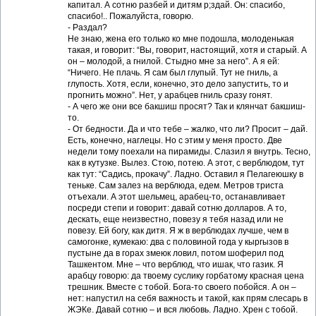
капитал. А сотню разбей и дитям р;здай. Он: спасибо,
спасибо!.. Пожалуйста, говорю.
- Раздал?
Не знаю, жена его только ко мне подошла, молоденькая
такая, и говорит: “Вы, говорит, настоящий, хотя и старый. А
он – молодой, а гнилой. Стыдно мне за него”. А я ей:
“Ничего. Не плачь. Я сам был глупый. Тут не гниль, а
глупость. Хотя, если, конечно, это дело запустить, то и
прогнить можно”. Нет, у арабцев гниль сразу гонят.
- А чего же они все бакшиш просят? Так и клянчат бакшиш-
то.
- От бедности. Да и что тебе – жалко, что ли? Просит – дай.
Есть, конечно, наглецы. Но с этим у меня просто. Две
недели тому поехали на пирамиды. Слазил я внутрь. Тесно,
как в кутузке. Вылез. Стою, потею. А этот, с верблюдом, тут
как тут: “Садись, прокачу”. Ладно. Оставил я Пелагеюшку в
теньке. Сам залез на верблюда, едем. Метров триста
отъехали. А этот шельмец, арабец-то, останавливает
посреди степи и говорит: давай сотню долларов. А то,
дескать, еще неизвестно, повезу я тебя назад или не
повезу. Ей богу, как дитя. Я ж в верблюдах лучше, чем в
самогонке, кумекаю: два с половиной года у кыргызов в
пустыне да в горах змеюк ловил, потом шоферил под
Ташкентом. Мне – что верблюд, что ишак, что газик. Я
арабцу говорю: да твоему суслику горбатому красная цена
трешник. Вместе с тобой. Бога-то своего побойся. А он –
нет: напустил на себя важность и такой, как прям слесарь в
ЖЭКе. Давай сотню – и вся любовь. Ладно. Хрен с тобой.