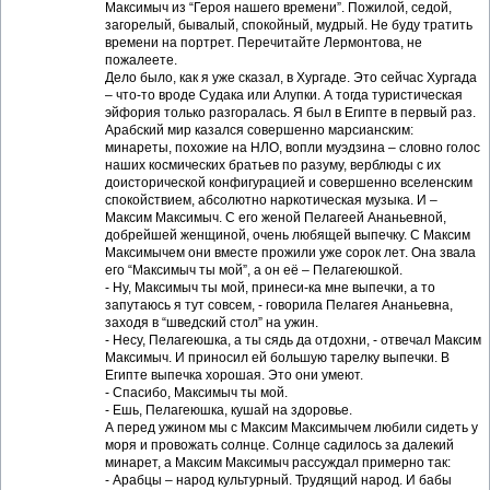
Максимыч из “Героя нашего времени”. Пожилой, седой,
загорелый, бывалый, спокойный, мудрый. Не буду тратить
времени на портрет. Перечитайте Лермонтова, не
пожалеете.
Дело было, как я уже сказал, в Хургаде. Это сейчас Хургада
– что-то вроде Судака или Алупки. А тогда туристическая
эйфория только разгоралась. Я был в Египте в первый раз.
Арабский мир казался совершенно марсианским:
минареты, похожие на НЛО, вопли муэдзина – словно голос
наших космических братьев по разуму, верблюды с их
доисторической конфигурацией и совершенно вселенским
спокойствием, абсолютно наркотическая музыка. И –
Максим Максимыч. С его женой Пелагеей Ананьевной,
добрейшей женщиной, очень любящей выпечку. С Максим
Максимычем они вместе прожили уже сорок лет. Она звала
его “Максимыч ты мой”, а он её – Пелагеюшкой.
- Ну, Максимыч ты мой, принеси-ка мне выпечки, а то
запутаюсь я тут совсем, - говорила Пелагея Ананьевна,
заходя в “шведский стол” на ужин.
- Несу, Пелагеюшка, а ты сядь да отдохни, - отвечал Максим
Максимыч. И приносил ей большую тарелку выпечки. В
Египте выпечка хорошая. Это они умеют.
- Спасибо, Максимыч ты мой.
- Ешь, Пелагеюшка, кушай на здоровье.
А перед ужином мы с Максим Максимычем любили сидеть у
моря и провожать солнце. Солнце садилось за далекий
минарет, а Максим Максимыч рассуждал примерно так:
- Арабцы – народ культурный. Трудящий народ. И бабы