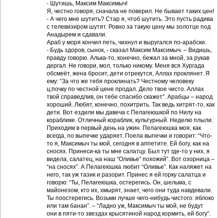
- Шутишь, Максим Максимыч!
Я, честно говоря, сначала не поверил. Не бывает таких цен!
- А чего мне шутить? Стар я, чтоб шутить. Это пусть радива
с телевизиром шутят. Ровно за такую цену мы золотце под
Анадырем и сдавали.
Араб у моря кончил петь, чихнул и выругался по-арабски.
- Будь здоров, сынок, - сказал Максим Максимыч. – Видишь,
правду говорю. Алька-то, конечно, бежал за мной, за рукав
дергал. Не говори, мол, только никому. Меня вся Хургада
обсмеёт, жена бросит, дети отрекутся, Аллах проклянет. Я
ему: “За что же тебя проклинать? Честному человеку
ц;почку по честной цене продал. Дело твое чисто. Аллах
твой справедлив, он тебе спасибо скажет”. Арабцы – народ
хороший. Любят, конечно, похитрить. Так ведь хитрят-то, как
дети. Вот ездили мы давеча с Пелагеюшкой по Нилу на
кораблике. Отличный кораблик, культурный. Неделю плыли.
Приходим в первый день на ужин. Пелагеюшка моя, как
всегда, по выпечке ударяет. Поела выпечки и говорит: “Что-
то я, Максимыч ты мой, сегодня в аппетите. Ей богу, как на
сносях. Принеси-ка ты мне салатцу. Был тут где-то у них, я
видела, салатец, на наш “Оливье” похожий”. Вот озорница –
“на сносях”. А Пелагеюшка любит “Оливье”. Как наляжет на
него, так уж тазик и разорит. Принес я ей горку салатца и
говорю: “Ты, Пелагеюшка, остерегись. Он, шельма, с
майонезом, кто их, хмырят, знает, чего они туда навдевали.
Ты поостерегись. Возьми лучше чего-нибудь чистого: яблоко
или там банан”. – “Ладно уж, Максимыч ты мой, не будут
они в пяти-то звездах крысятиной народ кормить, ей богу”.