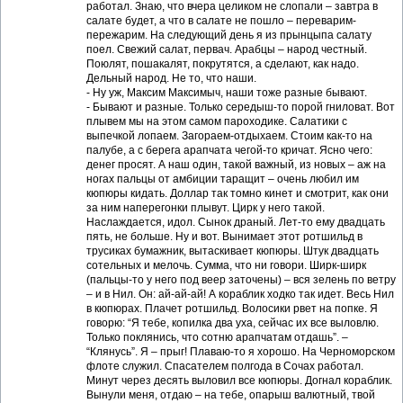
работал. Знаю, что вчера целиком не слопали – завтра в
салате будет, а что в салате не пошло – переварим-
пережарим. На следующий день я из прынцыпа салату
поел. Свежий салат, первач. Арабцы – народ честный.
Поюлят, пошакалят, покрутятся, а сделают, как надо.
Дельный народ. Не то, что наши.
- Ну уж, Максим Максимыч, наши тоже разные бывают.
- Бывают и разные. Только середыш-то порой гниловат. Вот
плывем мы на этом самом пароходике. Салатики с
выпечкой лопаем. Загораем-отдыхаем. Стоим как-то на
палубе, а с берега арапчата чегой-то кричат. Ясно чего:
денег просят. А наш один, такой важный, из новых – аж на
ногах пальцы от амбиции таращит – очень любил им
кюпюры кидать. Доллар так томно кинет и смотрит, как они
за ним наперегонки плывут. Цирк у него такой.
Наслаждается, идол. Сынок драный. Лет-то ему двадцать
пять, не больше. Ну и вот. Вынимает этот ротшильд в
трусиках бумажник, вытаскивает кюпюры. Штук двадцать
сотельных и мелочь. Сумма, что ни говори. Ширк-ширк
(пальцы-то у него под веер заточены) – вся зелень по ветру
– и в Нил. Он: ай-ай-ай! А кораблик ходко так идет. Весь Нил
в кюпюрах. Плачет ротшильд. Волосики рвет на попке. Я
говорю: “Я тебе, копилка два уха, сейчас их все выловлю.
Только поклянись, что сотню арапчатам отдашь”. –
“Клянусь”. Я – прыг! Плаваю-то я хорошо. На Черноморском
флоте служил. Спасателем полгода в Сочах работал.
Минут через десять выловил все кюпюры. Догнал кораблик.
Вынули меня, отдаю – на тебе, опарыш валютный, твой