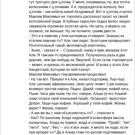
тут третьего дня ц;почку. У меня, понимаешь ты, все почти
колхозники с ц;почками. А я, председатель колхозу, без
ц;почки – как кобель какой бездомный. Вот я ц;почку и купил.
Максим Максимыч не торопясь распахнул халат на своей
исполинской груди. В буйных зарослях седых волос хищно
сверкнула огромная золотая цепь. Не цепь, а верига, на
полкило, не меньше. Ну, не полкило, грамм двести.
- Это я в лавочке у Али-шельмеца отоварил. Знаешь за
отелем лавочку-то? Али там сидит. Золотцем промышляет.
Почтительный такой, мозговитый египтянец.
- Знаю, - сказал я. – Страшный, скажу я вам, мазурик этот
Али. Я там как-то приценивался. Получалось раза в два
дороже, чем где-нибудь на Тверской. Если сутки торговаться
– может, и купишь по московской цене. И рожа у этого Али
бандитская, Бутырки по ней плачут.
Максим Максимыч тем временем продолжал:
- Ну так вот. Пришел я к Али, начал подторжку. Тыр-пыр.
Али, шельма африканская, свою цену ломит. Сам знаешь:
всемеро против закону. Ладно. Давай, говорю, кофий пить.
Пьем. Часа два пьем. Ну что, говорю, Алька (я его Алькой
зову) огласи свой нонешний прайс. Оглашает: вшестеро.
Добре. Тащи еще кофию. Хороший у тебя кофий. Жинка
варит? Жинка, говорит.
- А как же вы с ним объясняетесь-то? – спросил я.
- Как? По-разному. Когда ладошкой в атмосфере мысль
начертишь. Когда на бумаге, когда и словами. “Прайс”, “биг”,
“литл”, “ноу”, “йес” – это я все знаю. А много ли надо, если
при купюре-то? Да и Алька тоже по-русски подтявкивает.