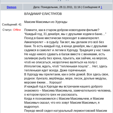
Demon
Дата: Понедельник, 28.11.2011, 11:16 | Сообщение #
1
ВЛАДИМИР ЕЛИСТРАТОВ
Максим Максимыч из Хургады
Сообщений:
41
Статус:
Offline
Помните, как в старом добром новогоднем фильме?
“Каждый год, 31 декабря, мы с друзьями ходим в баню…”
Поход в баню мистически переходит в авиаперелет.
Авиаперелет – в судьбу. Так вот, мы делаем это всё без
бани. То есть каждый год, в конце декабря, мы с друзьями
садимся в самолет и летим в Хургаду. Традиция у нас такая.
Не надо никого сдавать в багаж вместе с вениками, есть
заливную рыбу без хрена, прыгать, как зайчик, на морозе,
чтоб не описаться, неэротично валяться на полу с
Ипполитом, ждать, чтоб “тепленькая пошла”… Нет, здесь
тепленькая идет всегда. Даже горяченькая.
В Хургаду мы прилетаем, как к себе домой. Все здесь свое,
родное: бунгало, верблюды, море, песок, дохлые медузы,
морские ёжики… Хорошо!
И каждый год в Хургаде мы встречаем нашего доброго
знакомого – Максима Максимыча, замечательного человека,
о котором просто грех не рассказать.
Когда я познакомился с Максим Максимычем, и Максим
Максимыч сказал, что его зовут Максим Максимыч, я
вздрогнул.
Передо мной сидел натуральный лермонтовский Максим