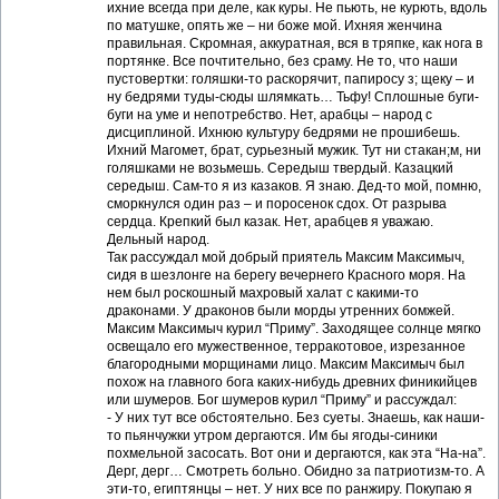
ихние всегда при деле, как куры. Не пьють, не курють, вдоль
по матушке, опять же – ни боже мой. Ихняя женчина
правильная. Скромная, аккуратная, вся в тряпке, как нога в
портянке. Все почтительно, без сраму. Не то, что наши
пустовертки: голяшки-то раскорячит, папиросу з; щеку – и
ну бедрями туды-сюды шлямкать… Тьфу! Сплошные буги-
буги на уме и непотребство. Нет, арабцы – народ с
дисциплиной. Ихнюю культуру бедрями не прошибешь.
Ихний Магомет, брат, сурьезный мужик. Тут ни стакан;м, ни
голяшками не возьмешь. Середыш твердый. Казацкий
середыш. Сам-то я из казаков. Я знаю. Дед-то мой, помню,
сморкнулся один раз – и поросенок сдох. От разрыва
сердца. Крепкий был казак. Нет, арабцев я уважаю.
Дельный народ.
Так рассуждал мой добрый приятель Максим Максимыч,
сидя в шезлонге на берегу вечернего Красного моря. На
нем был роскошный махровый халат с какими-то
драконами. У драконов были морды утренних бомжей.
Максим Максимыч курил “Приму”. Заходящее солнце мягко
освещало его мужественное, терракотовое, изрезанное
благородными морщинами лицо. Максим Максимыч был
похож на главного бога каких-нибудь древних финикийцев
или шумеров. Бог шумеров курил “Приму” и рассуждал:
- У них тут все обстоятельно. Без суеты. Знаешь, как наши-
то пьянчужки утром дергаются. Им бы ягоды-синики
похмельной засосать. Вот они и дергаются, как эта “На-на”.
Дерг, дерг… Смотреть больно. Обидно за патриотизм-то. А
эти-то, египтянцы – нет. У них все по ранжиру. Покупаю я