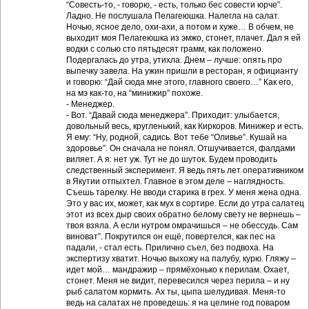
“Совесть-то, - говорю, - есть, только бес совести юрче”.
Ладно. Не послушала Пелагеюшка. Налегла на салат.
Ночью, ясное дело, охи-ахи, а потом и хуже… В обчем, не
выходит моя Пелагеюшка из эмжо, стонет, плачет. Дал я ей
водки с солью сто пятьдесят грамм, как положено.
Подергалась до утра, утихла. Днем – лучше: опять про
выпечку завела. На ужин пришли в ресторан, я официанту
и говорю: “Дай сюда мне этого, главного своего…” Как его,
на мэ как-то, на “минижир” похоже.
- Менеджер.
- Вот. “Давай сюда менеджера”. Приходит: улыбается,
довольный весь, кругленький, как Киркоров. Минижер и есть.
Я ему: “Ну, родной, садись. Вот тебе “Оливье”. Кушай на
здоровье”. Он сначала не понял. Отшучивается, фалдами
виляет. А я: нет уж. Тут не до шуток. Будем проводить
следственный эксперимент. Я ведь пять лет оперативником
в Якутии отпыхтел. Главное в этом деле – наглядность.
Съешь тарелку. Не вводи старика в грех. У меня жена одна.
Это у вас их, может, как мух в сортире. Если до утра салатец
этот из всех дыр своих обратно белому свету не вернешь –
твоя взяла. А если нутром омрачишься – не обессудь. Сам
виноват”. Покрутился он ещё, повертелся, как пес на
падали, - стал есть. Прилично съел, без подвоха. На
экспертизу хватит. Ночью выхожу на палубу, курю. Гляжу –
идет мой… мандражир – прямёхонько к перилам. Охает,
стонет. Меня не видит, перевесился через перила – и ну
рыб салатом кормить. Ах ты, цыпа шелудивая. Меня-то
ведь на салатах не проведешь: я на целине год поваром