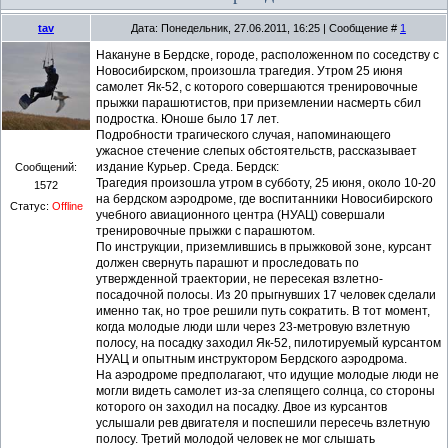
tav
Дата: Понедельник, 27.06.2011, 16:25 | Сообщение #
1
Накануне в Бердске, городе, расположенном по соседству с
Новосибирском, произошла трагедия. Утром 25 июня
самолет Як-52, с которого совершаются тренировочные
прыжки парашютистов, при приземлении насмерть сбил
подростка. Юноше было 17 лет.
Подробности трагического случая, напоминающего
ужасное стечение слепых обстоятельств, рассказывает
издание Курьер. Среда. Бердск:
Сообщений:
Трагедия произошла утром в субботу, 25 июня, около 10-20
1572
на бердском аэродроме, где воспитанники Новосибирского
Статус:
Offline
учебного авиационного центра (НУАЦ) совершали
тренировочные прыжки с парашютом.
По инструкции, приземлившись в прыжковой зоне, курсант
должен свернуть парашют и проследовать по
утвержденной траектории, не пересекая взлетно-
посадочной полосы. Из 20 прыгнувших 17 человек сделали
именно так, но трое решили путь сократить. В тот момент,
когда молодые люди шли через 23-метровую взлетную
полосу, на посадку заходил Як-52, пилотируемый курсантом
НУАЦ и опытным инструктором Бердского аэродрома.
На аэродроме предполагают, что идущие молодые люди не
могли видеть самолет из-за слепящего солнца, со стороны
которого он заходил на посадку. Двое из курсантов
услышали рев двигателя и поспешили пересечь взлетную
полосу. Третий молодой человек не мог слышать