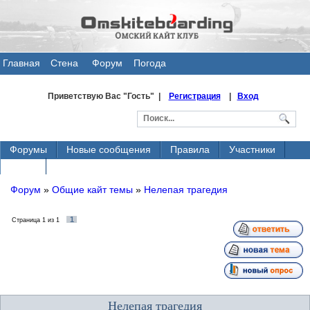
Главная
Стена
Форум
Погода
общения
Приветствую Вас
"Гость" |
Регистрация
|
Вход
Форумы
Новые сообщения
Правила
Участники
Поиск
Форум
»
Общие кайт темы
»
Нелепая трагедия
1
Страница
1
из
1
Нелепая трагедия