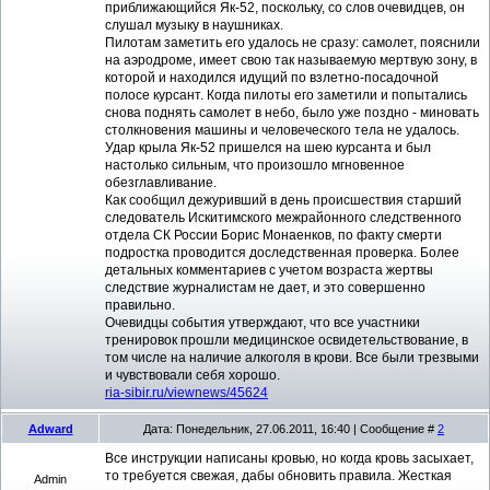
приближающийся Як-52, поскольку, со слов очевидцев, он
слушал музыку в наушниках.
Пилотам заметить его удалось не сразу: самолет, пояснили
на аэродроме, имеет свою так называемую мертвую зону, в
которой и находился идущий по взлетно-посадочной
полосе курсант. Когда пилоты его заметили и попытались
снова поднять самолет в небо, было уже поздно - миновать
столкновения машины и человеческого тела не удалось.
Удар крыла Як-52 пришелся на шею курсанта и был
настолько сильным, что произошло мгновенное
обезглавливание.
Как сообщил дежуривший в день происшествия старший
следователь Искитимского межрайонного следственного
отдела СК России Борис Монаенков, по факту смерти
подростка проводится доследственная проверка. Более
детальных комментариев с учетом возраста жертвы
следствие журналистам не дает, и это совершенно
правильно.
Очевидцы события утверждают, что все участники
тренировок прошли медицинское освидетельствование, в
том числе на наличие алкоголя в крови. Все были трезвыми
и чувствовали себя хорошо.
ria-sibir.ru/viewnews/45624
Adward
Дата: Понедельник, 27.06.2011, 16:40 | Сообщение #
2
Все инструкции написаны кровью, но когда кровь засыхает,
то требуется свежая, дабы обновить правила. Жесткая
Admin