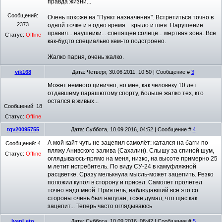
правда жизни...
Сообщений:
Очень похоже на "Пункт назначения". Встретиться точно в
2373
одной точке и в одно время... крыло и шея. Нарушение
правил... наушники... слепящее солнце... мертвая зона. Все
Статус:
Offline
как-будто специально кем-то подстроено.
Жалко парня, очень жалко.
vik168
Дата: Четверг, 30.06.2011, 10:50 | Сообщение #
3
Может немного цинично, но мне, как человеку 10 лет
отдавшему парашютому спорту, больше жалко тех, кто
остался в живых...
Сообщений:
18
Статус:
Offline
tgv20095755
Дата: Суббота, 10.09.2016, 04:52 | Сообщение #
4
А мой кайт чуть не зацепил самолёт: катался на багги по
Сообщений:
4
пляжу Анивского залива (Сахалин). Слышу за спиной шум,
Статус:
Offline
оглядываюсь-прямо на меня, низко, на высоте примерно 25
м летит истребитель. По виду СУ-24 в камуфляжной
расцветке. Сразу мелькнула мысль-может зацепить. Резко
положил купол в сторону и присел. Самолет пролетел
точно надо мной. Приятель, наблюдавший всё это со
стороны очень был напуган, тоже думал, что щас как
зацепит... Теперь часто оглядываюсь
IvanLeto
Дата: Суббота, 10.09.2016, 08:42 | Сообщение #
5