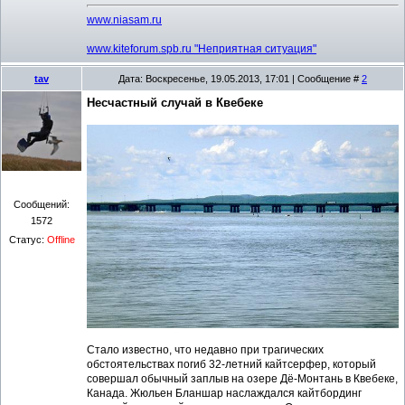
www.niasam.ru
www.kiteforum.spb.ru "Неприятная ситуация"
tav
Дата: Воскресенье, 19.05.2013, 17:01 | Сообщение #
2
Несчастный случай в Квебеке
Сообщений:
1572
Статус:
Offline
Стало известно, что недавно при трагических
обстоятельствах погиб 32-летний кайтсерфер, который
совершал обычный заплыв на озере Дё-Монтань в Квебеке,
Канада. Жюльен Бланшар наслаждался кайтбординг