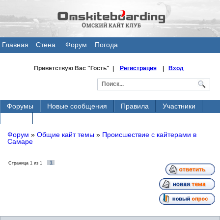
Главная
Стена
Форум
Погода
общения
Приветствую Вас
"Гость" |
Регистрация
|
Вход
Форумы
Новые сообщения
Правила
Участники
Поиск
Форум
»
Общие кайт темы
»
Происшествие с кайтерами в
Самаре
1
Страница
1
из
1