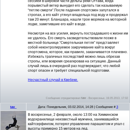
сессией в широкой части дельты реки Оттава, когда
порывистый ветер вынудил его сделать так называемую
“петлю смерти”.После падения спортсмен запутался в
стропах, а его кайт утянул владельца под воду и продержал
там 20 минут. Бланшара, нашли трое моряков на моторной
лодке, заметившие его кайт в воде.
Несмотря на все усилия, вернуть пострадавшего к жизни им
не удалось. Его смерть засвидетельствовали позже в
местной больнице.“Смертельная петля” представляет
собой неконтролируемое закручивание кайта вокруг
спортсмена, которое, как правило, заканчивается плачевно.
Избежать трагичных последствий можно лишь обрезав
стропы, или вовремя среагировав на ситуацию. Данный
случай лишь в очередной раз подтверждает, что любой
спорт опасен и требует специальной подготовки.
Несчастный случай в Квебеке.
tav
Сообщение отредактировал
-
Воскресенье, 19.05.2013, 17:02
tav_
Дата: Понедельник, 03.02.2014, 14:28 | Сообщение #
3
В воскресенье, 2 февраля, около 13:00 на Химкинском
водохранилище неизвестный мужчина, занимавшийся
кайтсерфингом, потерял управление парашютом и упал с
высоты примерно 15 метров на лед.