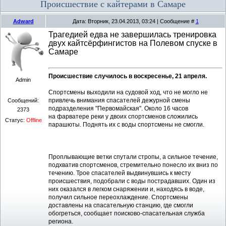
Происшествие с кайтерами в Самаре
Adward
Дата: Вторник, 23.04.2013, 03:24 | Сообщение #
1
Трагедией едва не завершилась тренировка
двух кайтсёрфингистов на Полевом спуске в
Самаре
Происшествие случилось в воскресенье, 21 апреля.
Admin
Спортсмены выходили на судовой ход, что не могло не
привлечь внимания спасателей дежурной смены
Сообщений:
подразделения "Первомайская". Около 16 часов
2373
на фарватере реки у двоих спортсменов сложились
Статус:
Offline
парашюты. Поднять их с воды спортсмены не смогли.
Проплывающие ветки спутали стропы, а сильное течение,
подхватив спортсменов, стремительно понесло их вниз по
течению. Трое спасателей выдвинувшись к месту
происшествия, подобрали с воды пострадавших. Один из
них оказался в легком снаряжении и, находясь в воде,
получил сильное переохлаждение. Спортсмены
доставлены на спасательную станцию, где смогли
обогреться, сообщает поисково-спасательная служба
региона.