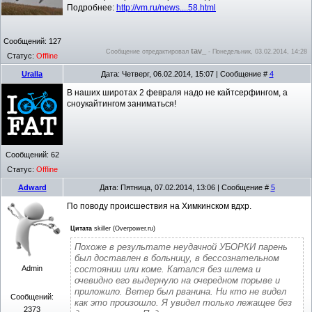
Подробнее:
http://vm.ru/news....58.html
Сообщений:
127
tav_
Сообщение отредактировал
-
Понедельник, 03.02.2014, 14:28
Статус:
Offline
Uralla
Дата: Четверг, 06.02.2014, 15:07 | Сообщение #
4
В наших широтах 2 февраля надо не кайтсерфингом, а
сноукайтингом заниматься!
Сообщений:
62
Статус:
Offline
Adward
Дата: Пятница, 07.02.2014, 13:06 | Сообщение #
5
По поводу происшествия на Химкинском вдхр.
Цитата
skiller (Overpower.ru)
Похоже в результате неудачной УБОРКИ парень
был доставлен в больницу, в бессознательном
Admin
состоянии или коме. Катался без шлема и
очевидно его выдернуло на очередном порыве и
приложило. Ветер был рванина. Ни кто не видел
Сообщений:
как это произошло. Я увидел только лежащее без
2373