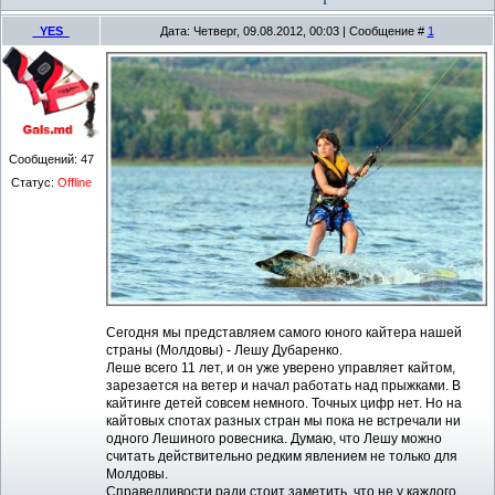
_YES_
Дата: Четверг, 09.08.2012, 00:03 | Сообщение #
1
Сообщений:
47
Статус:
Offline
Сегодня мы представляем самого юного кайтера нашей
страны (Молдовы) - Лешу Дубаренко.
Леше всего 11 лет, и он уже уверено управляет кайтом,
зарезается на ветер и начал работать над прыжками. В
кайтинге детей совсем немного. Точных цифр нет. Но на
кайтовых спотах разных стран мы пока не встречали ни
одного Лешиного ровесника. Думаю, что Лешу можно
считать действительно редким явлением не только для
Молдовы.
Справедливости ради стоит заметить, что не у каждого