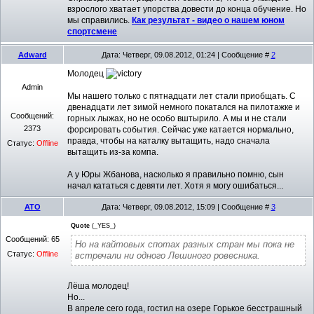
взрослого хватает упорства довести до конца обучение. Но
мы справились.
Как результат - видео о нашем юном
спортсмене
Adward
Дата: Четверг, 09.08.2012, 01:24 | Сообщение #
2
Молодец
Admin
Мы нашего только с пятнадцати лет стали приобщать. С
двенадцати лет зимой немного покатался на пилотажке и
Сообщений:
горных лыжах, но не особо вштырило. А мы и не стали
2373
форсировать события. Сейчас уже катается нормально,
правда, чтобы на каталку вытащить, надо сначала
Статус:
Offline
вытащить из-за компа.
А у Юры Жбанова, насколько я правильно помню, сын
начал кататься с девяти лет. Хотя я могу ошибаться...
ATO
Дата: Четверг, 09.08.2012, 15:09 | Сообщение #
3
Quote
(
_YES_
)
Сообщений:
65
Но на кайтовых спотах разных стран мы пока не
Статус:
Offline
встречали ни одного Лешиного ровесника.
Лёша молодец!
Но...
В апреле сего года, гостил на озере Горькое бесстрашный