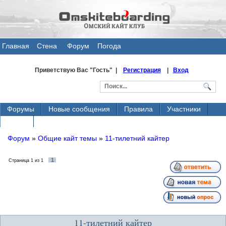
Главная
Стена
Форум
Погода
общения
Приветствую Вас
"Гость" |
Регистрация
|
Вход
Форумы
Новые сообщения
Правила
Участники
Поиск
Форум
»
Общие кайт темы
»
11-тилетний кайтер
1
Страница
1
из
1
11-тилетний кайтер