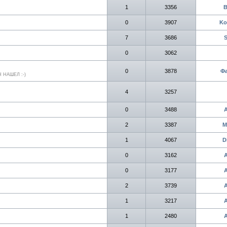
1
3356
В
0
3907
Ko
7
3686
0
3062
0
3878
Ф
 НАШЕЛ :-)
4
3257
0
3488
2
3387
M
1
4067
D
0
3162
0
3177
2
3739
1
3217
1
2480