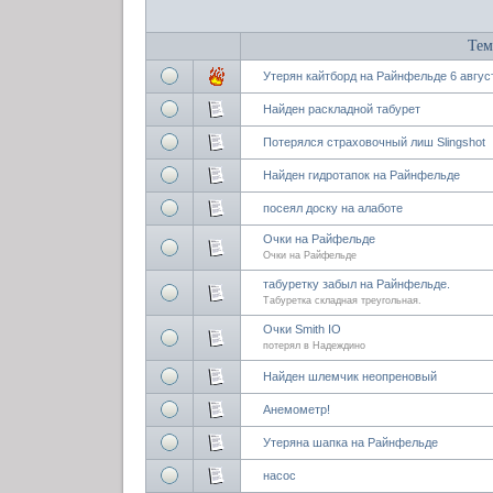
Тем
Утерян кайтборд на Райнфельде 6 авгус
Найден раскладной табурет
Потерялся страховочный лиш Slingshot
Найден гидротапок на Райнфельде
посеял доску на алаботе
Очки на Райфельде
Очки на Райфельде
табуретку забыл на Райнфельде.
Табуретка складная треугольная.
Очки Smith IO
потерял в Надеждино
Найден шлемчик неопреновый
Анемометр!
Утеряна шапка на Райнфельде
насос