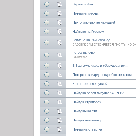
Варежки Swix
Потеряли ключи.
Никто ключики не находил?
Найдено на Горьком
найдено на Райнфельде
САДОВИК САМ СТЕСНЯЕТСЯ ПИСАТЬ, НО ОН
потеряны очки
Райнфельд
В Барнауле украли оборудование...
Потеряна кокарда, подробности в теме.
Кто потерял 50 рублей
Найдена белая липучка "AEROS"
Найден стропорез
Найдены ключи
Найден анемометр
Потеряна отвертка