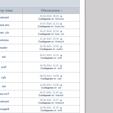
ор темы
Обновления
↓
29.04.2019, 08:32
Adward
Сообщение от:
Soloma
10.07.2018, 11:13
vanLeto
Сообщение от:
IvanLeto
24.07.2016, 22:52
van_zlz
Сообщение от:
Ivan_zlz
21.09.2015, 23:54
Soloma
Сообщение от:
Adward
16.08.2015, 22:00
mafer
Сообщение от:
mafer
26.07.2015, 13:23
val
Сообщение от:
voff
16.05.2014, 21:01
voff
Сообщение от:
voff
09.03.2013, 19:56
cyb
Сообщение от:
cyb
13.09.2012, 23:50
val
Сообщение от:
val
09.07.2011, 21:43
ax-ouT
Сообщение от:
malash
28.06.2011, 13:27
Adward
Сообщение от:
Adward
19.06.2011, 21:10
ркадий
Сообщение от:
voff