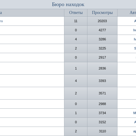
Бюро находок
а
Ответы
Просмотры
Авт
та
11
20203
0
4277
I
4
3286
I
2
3225
0
2917
1
2836
4
3393
2
3571
0
2988
1
3734
M
0
3152
2
3110
а