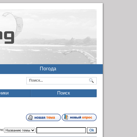
Погода
ники
Поиск
по: