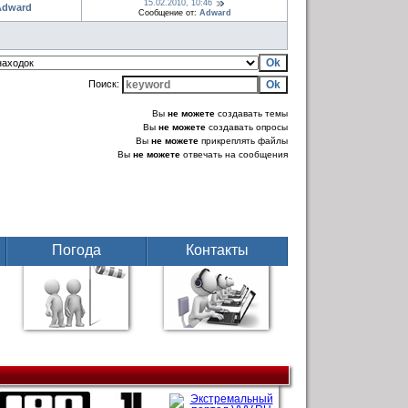
15.02.2010, 10:46
Adward
Сообщение от:
Adward
Поиск:
Вы
не можете
создавать темы
Вы
не можете
создавать опросы
Вы
не можете
прикреплять файлы
Вы
не можете
отвечать на сообщения
Погода
Контакты