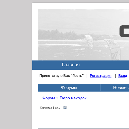
Главная
Приветствую Вас
"Гость" |
Регистрация
|
Вход
Форумы
Новые 
Форум
»
Бюро находок
1
Страница
1
из
1