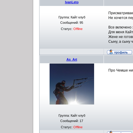
IvanLeto
Присматриваю
Группа: Кайт клуб
Не хочется пе
Сообщений:
95
Все включено 
Статус:
Offline
Для меня Кайт
Жене не готов
Сыну, а сыну 
As_Art
Про Чемше нич
Группа: Кайт клуб
Сообщений:
17
Статус:
Offline