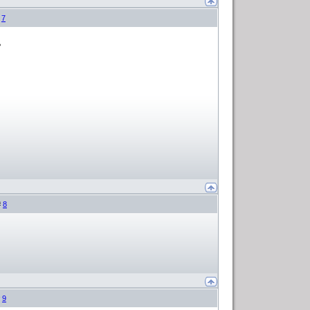
#
7
ь
#
8
#
9