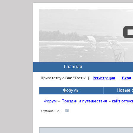
Главная
Приветствую Вас
"Гость" |
Регистрация
|
Вход
Форумы
Новые 
Форум
»
Поездки и путешествия
»
кайт отпус
1
Страница
1
из
1