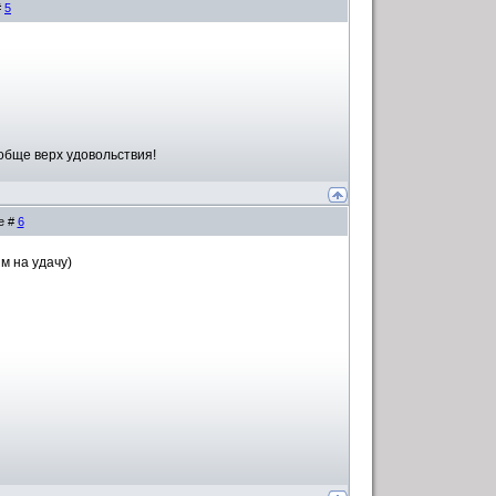
#
5
ообще верх удовольствия!
е #
6
м на удачу)