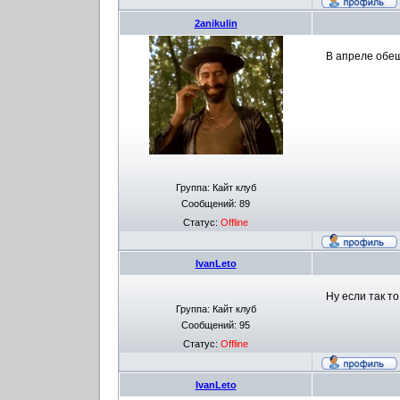
2anikulin
В апреле обещ
Группа: Кайт клуб
Сообщений:
89
Статус:
Offline
IvanLeto
Ну если так то
Группа: Кайт клуб
Сообщений:
95
Статус:
Offline
IvanLeto