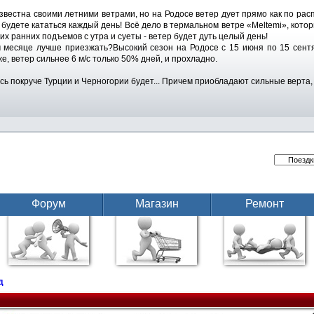
звестна своими летними ветрами, но на Родосе ветер дует прямо как по ра
, будете кататься каждый день! Всё дело в термальном ветре «Meltemi», кото
их ранних подъемов с утра и суеты - ветер будет дуть целый день!
 месяце лучше приезжать?Высокий сезон на Родосе с 15 июня по 15 сентя
же, ветер сильнее 6 м/с только 50% дней, и прохладно.
сь покруче Турции и Черногории будет... Причем приобладают сильные верта,
Форум
Магазин
Ремонт
д