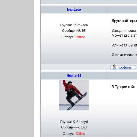
IvanLeto
Други кайтеры
Группа: Кайт клуб
Загодня прист
Сообщений:
95
Может кто в э
Статус:
Offline
Или хотя бы к
Я пока кроме 
Hunter86
В Турции кайт
Группа: Кайт клуб
Сообщений:
143
Статус:
Offline