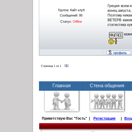
Греция всем и
Группа: Кайт клуб
конец августа
Поэтому никак
Сообщений:
95
ВЕТЕРВ каком
Статус:
Offline
статистика ху
кажи
1
Страница
1
из
1
Главная
Стена общения
Приветствую Вас
"Гость" |
Регистрация
|
Вхо