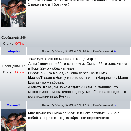
1 пара лыж и 4 ботинка )
Сообщений:
248
Статус:
Offline
sibgaba
Дата: Суббота, 09.03.2013, 16:43 | Сообщение #
4
Тоже еду в Геш на машине в конце марта
Даты (примерно) 21-го вечером из Омска. 22-го рано утром
Сообщений:
77
в Нске. 22-го к обеду в Геше.
Статус:
Offline
Обратно 29-го в обед из Геша через Нск в Омск.
Max-ouT
, если в Нске у кого то оставишь (Например у Маши
Шмидт) могу забрать.
Andrew_Kena
, вы на чем едите? Если на машине - то
может имеет смысл вместе двинуться. Если на поезде - то
могу подкинуть до Кузни.
Max-ouT
Дата: Суббота, 09.03.2013, 17:05 | Сообщение #
5
Мне нужно из Омска забрать и в Нске оставить. Либо с
собой в шорию взять, на обратном пересечемся.