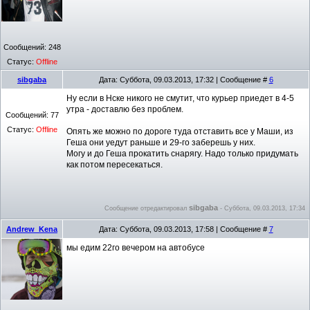
Сообщений:
248
Статус:
Offline
sibgaba
Дата: Суббота, 09.03.2013, 17:32 | Сообщение #
6
Ну если в Нске никого не смутит, что курьер приедет в 4-5
утра - доставлю без проблем.
Сообщений:
77
Статус:
Offline
Опять же можно по дороге туда отставить все у Маши, из
Геша они уедут раньше и 29-го заберешь у них.
Могу и до Геша прокатить снарягу. Надо только придумать
как потом пересекаться.
sibgaba
Сообщение отредактировал
-
Суббота, 09.03.2013, 17:34
Andrew_Kena
Дата: Суббота, 09.03.2013, 17:58 | Сообщение #
7
мы едим 22го вечером на автобусе