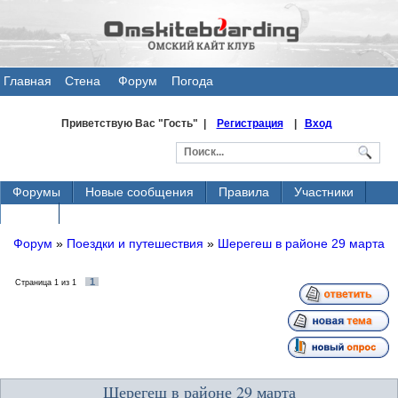
Главная
Стена
Форум
Погода
общения
Приветствую Вас
"Гость" |
Регистрация
|
Вход
Форумы
Новые сообщения
Правила
Участники
Поиск
Форум
»
Поездки и путешествия
»
Шерегеш в районе 29 марта
1
Страница
1
из
1
Шерегеш в районе 29 марта