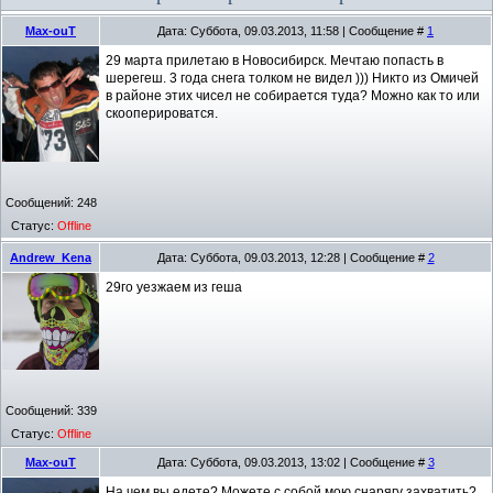
Max-ouT
Дата: Суббота, 09.03.2013, 11:58 | Сообщение #
1
29 марта прилетаю в Новосибирск. Мечтаю попасть в
шерегеш. 3 года снега толком не видел ))) Никто из Омичей
в районе этих чисел не собирается туда? Можно как то или
скооперироватся.
Сообщений:
248
Статус:
Offline
Andrew_Kena
Дата: Суббота, 09.03.2013, 12:28 | Сообщение #
2
29го уезжаем из геша
Сообщений:
339
Статус:
Offline
Max-ouT
Дата: Суббота, 09.03.2013, 13:02 | Сообщение #
3
На чем вы едете? Можете с собой мою снарягу захватить?