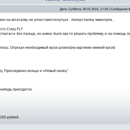
Дата: Суббота, 09.01.2016, 17:28 | Сообщение 
ал на кататалку, не успел пристегнуться - лопнул палец чикенлупа...
сто Crazy FLY
откатал и без пальца, но нужно было как-то решать проблему, и на помощь
илось: Отрезал необходимый кусок шланга(на картинке нижний кусок)
у, Присоединил кольцо и «Новый палец"
-нибудь пригодится.
165 рублей.