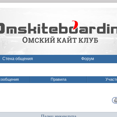
Стена общения
Форум
сообщения
Правила
Участ
Палец чикенлупа