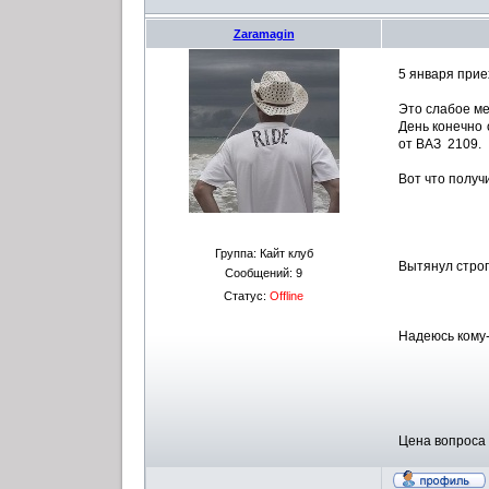
Zaramagin
5 января приех
Это слабое ме
День конечно 
от ВАЗ 2109.
Вот что получ
Группа: Кайт клуб
Вытянул строп
Сообщений:
9
Статус:
Offline
Надеюсь кому
Цена вопроса 