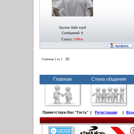
Группа: Кайт клуб
Сообщений:
9
Статус:
Offline
1
Страница
1
из
1
Главная
Стена общения
Приветствую Вас
"Гость" |
Регистрация
|
Вхо