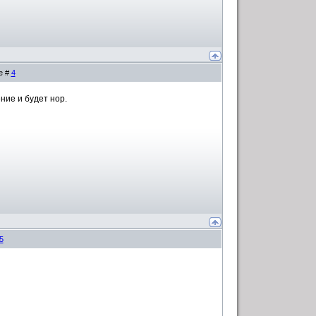
е #
4
ние и будет нор.
5