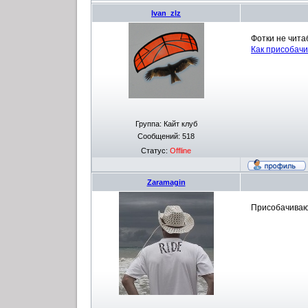
Ivan_zlz
Фотки не чита
Как присобачи
Группа: Кайт клуб
Сообщений:
518
Статус:
Offline
Zaramagin
Присобачиваю