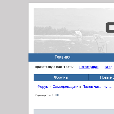
Главная
Приветствую Вас
"Гость" |
Регистрация
|
Вход
Форумы
Новые 
Форум
»
Самодельщики
»
Палец чикенлупа
1
Страница
1
из
1