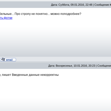
Дата: Суббота, 09.01.2016, 22:48 | Сообщение 
бельные... Про стропу не понятно... можно поподробнее?
ть фотки
Дата: Воскресенье, 10.01.2016, 20:23 | Сообщени
, пишет Введенные данные некорректны