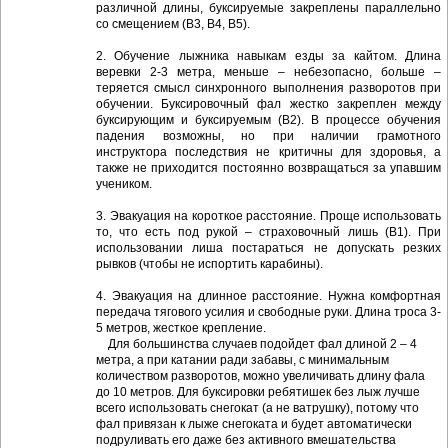
различной длины, буксируемые закреплены параллельно
со смещением (В3, В4, В5).
2. Обучение лыжника навыкам езды за кайтом. Длина
веревки 2-3 метра, меньше – небезопасно, больше –
теряется смысл синхронного выполнения разворотов при
обучении. Буксировочный фал жестко закреплен между
буксирующим и буксируемым (В2). В процессе обучения
падения возможны, но при наличии грамотного
инструктора последствия не критичны для здоровья, а
также не приходится постоянно возвращаться за упавшим
учеником.
3. Эвакуация на короткое расстояние. Проще использовать
то, что есть под рукой – страховочный лишь (В1). При
использовании лиша постараться не допускать резких
рывков (чтобы не испортить карабины).
4. Эвакуация на длинное расстояние. Нужна комфортная
передача тягового усилия и свободные руки. Длина троса 3-
5 метров, жесткое крепление.
Для большинства случаев подойдет фал длиной 2 – 4
метра, а при катании ради забавы, с минимальным
количеством разворотов, можно увеличивать длину фала
до 10 метров. Для буксировки ребятишек без лыж лучше
всего использовать снегокат (а не ватрушку), потому что
фал привязан к лыже снегоката и будет автоматически
подруливать его даже без активного вмешательства