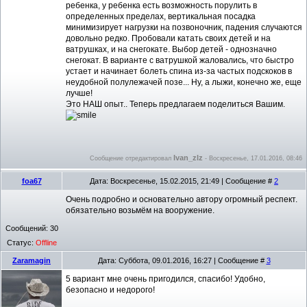
ребенка, у ребенка есть возможность порулить в
определенных пределах, вертикальная посадка
минимизирует нагрузки на позвоночник, падения случаются
довольно редко. Пробовали катать своих детей и на
ватрушках, и на снегокате. Выбор детей - однозначно
снегокат. В варианте с ватрушкой жаловались, что быстро
устает и начинает болеть спина из-за частых подскоков в
неудобной полулежачей позе... Ну, а лыжи, конечно же, еще
лучше!
Это НАШ опыт.. Теперь предлагаем поделиться Вашим.
Ivan_zlz
Сообщение отредактировал
-
Воскресенье, 17.01.2016, 08:46
foa67
Дата: Воскресенье, 15.02.2015, 21:49 | Сообщение #
2
Очень подробно и основательно автору огромный респект.
обязательно возьмём на вооружение.
Сообщений:
30
Статус:
Offline
Zaramagin
Дата: Суббота, 09.01.2016, 16:27 | Сообщение #
3
5 вариант мне очень пригодился, спасибо! Удобно,
безопасно и недорого!