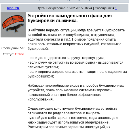
Ivan_zlz
Дата: Воскресенье, 15.02.2015, 16:24 | Сообщение #
1
Устройство самодельного фала для
буксировки лыжника.
В кайтинге нередки ситуации, когда требуется буксировать
за собой лыжника (или сноубордиста, ватрушечника,
водителя снегоката и т.п.). По мере появления опыта
появилось несколько неприятных ситуаций, связанных с
Сообщений:
518
буксировкой:
Статус:
Offline
- если долго держаться за ручку -мерзнут руки;
- если ручку не отпустить во время рывка - выдергиваются
плечевые суставы;
- если веревка закреплена жестко - тащит после падения за
буксировщиком;
Наблюдая многообразие видов и способов буксировочных
устройств, появилось желание систематизировать
накопленный опыт для более эффективного
использования.
Существующие конструкции буксировочных устройств
отличаются по ряду параметров, и выбрать
нужный для себя вариант возможно, когда знаешь, для
каких задач будет использоваться оборудование.
Рассмотрим различные варианты конструкций, их