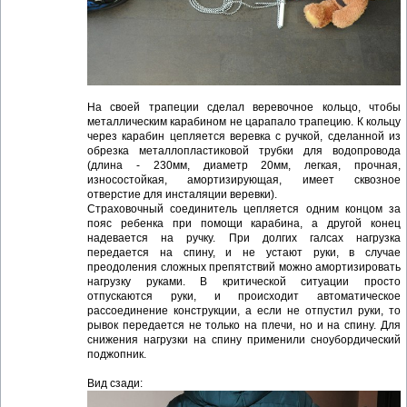
На своей трапеции сделал веревочное кольцо, чтобы
металлическим карабином не царапало трапецию. К кольцу
через карабин цепляется веревка с ручкой, сделанной из
обрезка металлопластиковой трубки для водопровода
(длина - 230мм, диаметр 20мм, легкая, прочная,
износостойкая, амортизирующая, имеет сквозное
отверстие для инсталяции веревки).
Страховочный соединитель цепляется одним концом за
пояс ребенка при помощи карабина, а другой конец
надевается на ручку. При долгих галсах нагрузка
передается на спину, и не устают руки, в случае
преодоления сложных препятствий можно амортизировать
нагрузку руками. В критической ситуации просто
отпускаются руки, и происходит автоматическое
рассоединение конструкции, а если не отпустил руки, то
рывок передается не только на плечи, но и на спину. Для
снижения нагрузки на спину применили сноубордический
поджопник.
Вид сзади: