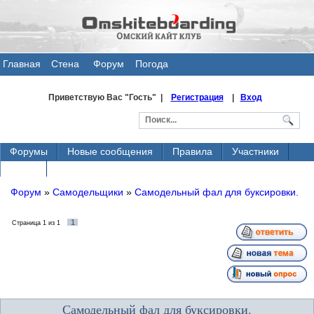
Главная
Стена
Форум
Погода
общения
Приветствую Вас
"Гость" |
Регистрация
|
Вход
Форумы
Новые сообщения
Правила
Участники
Поиск
Форум
»
Самодельщики
»
Самодельный фал для буксировки.
1
Страница
1
из
1
Самодельный фал для буксировки.