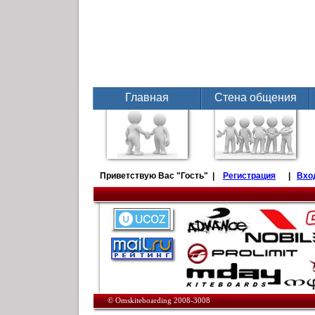
Главная
Стена общения
Приветствую Вас
"Гость" |
Регистрация
|
Вхо
© Omskiteboarding 2008-3008