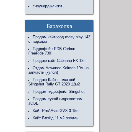
сноуборд&лыжи
Барахолка
Продам кайтборд mday play 142
с падсами
Гидрофойл RDB Carbon
FreeRide 730
Продаю кайт Cabrinha FX 12m
Отдам Adwance Kaiman 10м на
запчасти (купол)
Продаю Кайт с планкой
Slingshot Rally GT 2020 12м2
Продам гидрофойл Slingshot
Продам сухой гидрокостюм
JOBE
Кайт ParAAvis GVX 3 15m
Кайт Блэйд 11 м2 продан