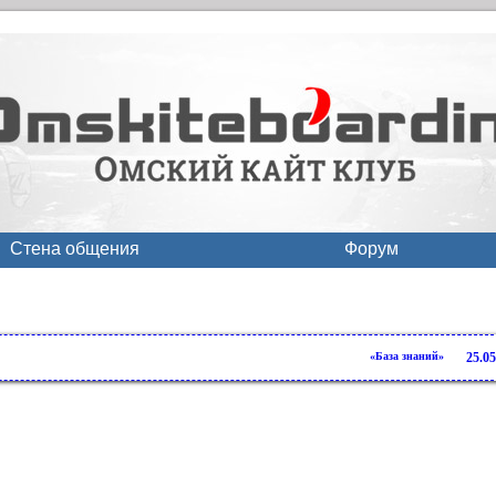
Стена общения
Форум
«База знаний»
25.05