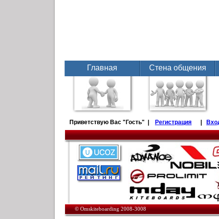
Главная
Стена общения
Приветствую Вас
"Гость" |
Регистрация
|
Вхо
© Omskiteboarding 2008-3008