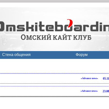
Стена общения
Форум
«Advance news»
05.1
«Advance news»
23.0