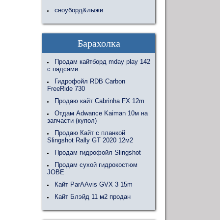
сноуборд&лыжи
Барахолка
Продам кайтборд mday play 142
с падсами
Гидрофойл RDB Carbon
FreeRide 730
Продаю кайт Cabrinha FX 12m
Отдам Adwance Kaiman 10м на
запчасти (купол)
Продаю Кайт с планкой
Slingshot Rally GT 2020 12м2
Продам гидрофойл Slingshot
Продам сухой гидрокостюм
JOBE
Кайт ParAAvis GVX 3 15m
Кайт Блэйд 11 м2 продан