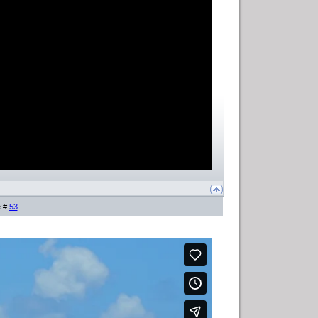
е #
53