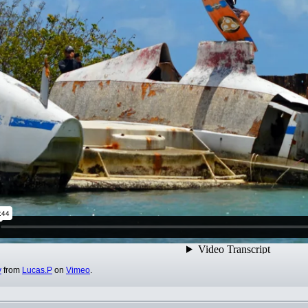
y
from
Lucas.P
on
Vimeo
.