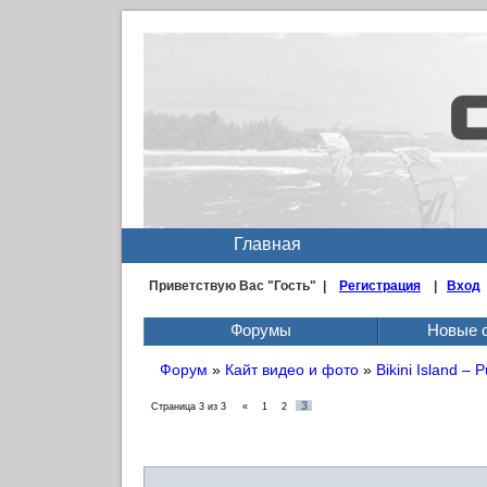
Главная
Приветствую Вас
"Гость" |
Регистрация
|
Вход
Форумы
Новые 
Форум
»
Кайт видео и фото
»
Bikini Island – 
3
Страница
3
из
3
«
1
2