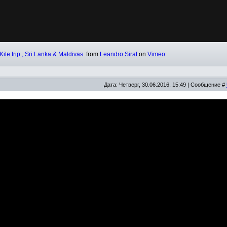
Kite trip , Sri Lanka & Maldivas.
from
Leandro Sirat
on
Vimeo
.
Дата: Четверг, 30.06.2016, 15:49 | Сообщение #