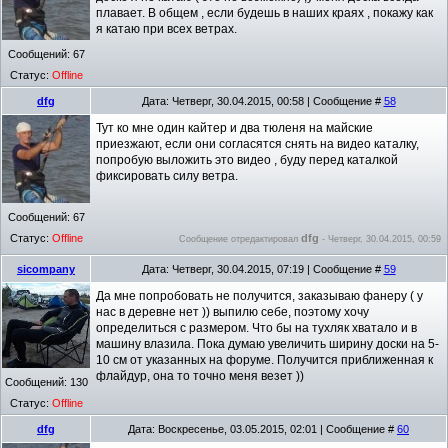
плавает. В общем , если будешь в наших краях , покажу как
я катаю при всех ветрах.
Сообщений:
67
Статус:
Offline
dfg
Дата: Четверг, 30.04.2015, 00:58 | Сообщение #
58
Тут ко мне один кайтер и два тюленя на майские
приезжают, если они согласятся снять на видео каталку,
попробую выложить это видео , буду перед каталкой
фиксировать силу ветра.
Сообщений:
67
Статус:
Offline
dfg
Сообщение отредактировал
-
Четверг, 30.04.2015, 00:59
sicompany
Дата: Четверг, 30.04.2015, 07:19 | Сообщение #
59
Да мне попробовать не получится, заказываю фанеру ( у
нас в деревне нет )) выпилю себе, поэтому хочу
определиться с размером. Что бы на тухляк хватало и в
машину влазила. Пока думаю увеличить ширину доски на 5-
10 см от указанных на форуме. Получится приближенная к
флайдур, она то точно меня везет ))
Сообщений:
130
Статус:
Offline
dfg
Дата: Воскресенье, 03.05.2015, 02:01 | Сообщение #
60