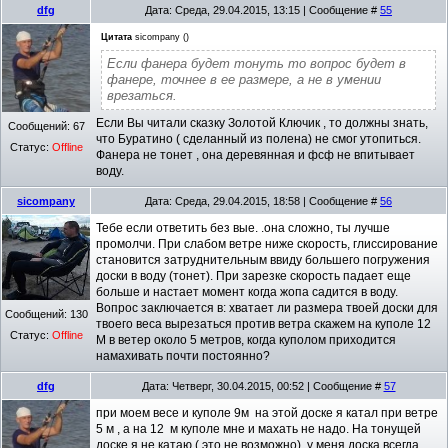
dfg
Дата: Среда, 29.04.2015, 13:15 | Сообщение #
55
Цитата
sicompany
(
)
Если фанера будет тонуть то вопрос будет в
фанере, точнее в ее размере, а не в умении
врезаться.
Если Вы читали сказку Золотой Ключик , то должны знать,
Сообщений:
67
что Буратино ( сделанный из полена) не смог утопиться.
Статус:
Offline
Фанера не тонет , она деревянная и фсф не впитывает
воду.
sicompany
Дата: Среда, 29.04.2015, 18:58 | Сообщение #
56
Тебе если ответить без вые. .она сложно, ты лучше
промолчи. При слабом ветре ниже скорость, глиссирование
становится затруднительным ввиду большего погружения
доски в воду (тонет). При зарезке скорость падает еще
больше и настает момент когда жопа садится в воду.
Вопрос заключается в: хватает ли размера твоей доски для
Сообщений:
130
твоего веса вырезаться против ветра скажем на куполе 12
Статус:
Offline
М в ветер около 5 метров, когда куполом приходится
намахивать почти постоянно?
dfg
Дата: Четверг, 30.04.2015, 00:52 | Сообщение #
57
при моем весе и куполе 9м на этой доске я катал при ветре
5 м , а на 12 м куполе мне и махать не надо. На тонущей
доске я не катаю ( это не возможно) ,у меня доска всегда