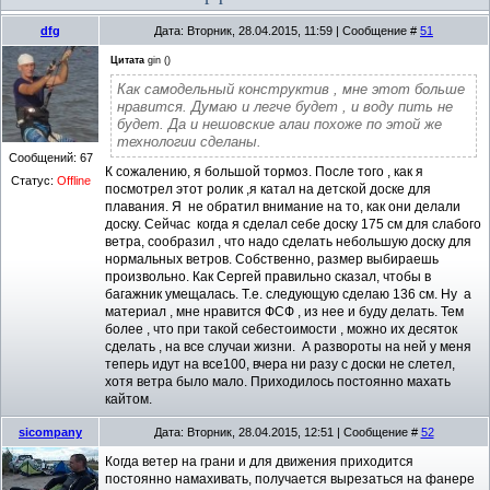
dfg
Дата: Вторник, 28.04.2015, 11:59 | Сообщение #
51
Цитата
gin
(
)
Как самодельный конструктив , мне этот больше
нравится. Думаю и легче будет , и воду пить не
будет. Да и нешовские алаи похоже по этой же
технологии сделаны.
Сообщений:
67
К сожалению, я большой тормоз. После того , как я
Статус:
Offline
посмотрел этот ролик ,я катал на детской доске для
плавания. Я не обратил внимание на то, как они делали
доску. Сейчас когда я сделал себе доску 175 см для слабого
ветра, сообразил , что надо сделать небольшую доску для
нормальных ветров. Собственно, размер выбираешь
произвольно. Как Сергей правильно сказал, чтобы в
багажник умещалась. Т.е. следующую сделаю 136 см. Ну а
материал , мне нравится ФСФ , из нее и буду делать. Тем
более , что при такой себестоимости , можно их десяток
сделать , на все случаи жизни. А развороты на ней у меня
теперь идут на все100, вчера ни разу с доски не слетел,
хотя ветра было мало. Приходилось постоянно махать
кайтом.
sicompany
Дата: Вторник, 28.04.2015, 12:51 | Сообщение #
52
Когда ветер на грани и для движения приходится
постоянно намахивать, получается вырезаться на фанере