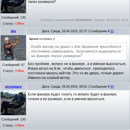
твоих размеров?
Сообщений:
130
sicompany
Сообщение отредактировал
-
Вторник, 28.04.2015, 15:24
Статус:
Offline
dfg
Дата: Среда, 29.04.2015, 02:37 | Сообщение #
53
Цитата
sicompany
(
)
Когда ветер на грани и для движения приходится
постоянно намахивать, получается вырезаться
на фанере твоих размеров?
Без проблем , вопрос не в фанере , а в умении вырезаться.
Сообщений:
67
Вчера катал на 9-ке , чтобы двигаться , приходилось
Статус:
Offline
постоянно махать кайтом. Это та же дверь, только директ.
Именно на слабый ветер.
sicompany
Дата: Среда, 29.04.2015, 08:51 | Сообщение #
54
Если фанера будет тонуть то вопрос будет в фанере,
точнее в ее размере, а не в умении врезаться.
Сообщений:
130
Статус:
Offline