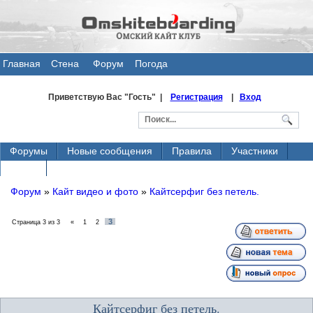
Главная
Стена
Форум
Погода
общения
Приветствую Вас
"Гость" |
Регистрация
|
Вход
Форумы
Новые сообщения
Правила
Участники
Поиск
Форум
»
Кайт видео и фото
»
Кайтсерфиг без петель.
3
Страница
3
из
3
«
1
2
Кайтсерфиг без петель.