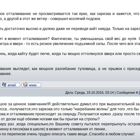
ое отталкивание не просматривается так ярко, как зарезка и кажется, чт
, а другой в этот же ветер - совершил козлячий подскок.
ь достаточно высоко и далеко даже не переводя кайт никуда. Только на зарез
ит в момент отталкивания? Фактически, ты уменьшаешь свой вес до нуля.
ветра и вверх - то есть резкое увеличение подъемной силы. После чего вся эта
инь, когда кайту будет легче, когда ты мощно оттолкнулся вверх или просто с
ивание выглядит, как мощное разгибание туловища, а не прыжок с присе
мание.
Дата: Среда, 19.10.2016, 03:14 | Сообщение #
ое за ценное замечание!Я действительно думал,что при выразительной зар
есса..-получается,что зарезка-это только "нагребание волны" для того ,что б
зка и отталкивание происходит за секунду..Получается нужно ,сразу после то
 от доски ещё обеими ногами как бы прыгая на стропы?
пару раз ,когда специально,по Вашему совету пытался перепрыгнуть остро
инну в песок(как в школе) в момент отталкивания от линии..
 по переписке очень трудно описать такие вещи..Спасибо в любом случае!