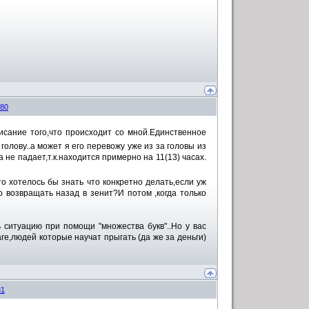
80
исание того,что происходит со мной.Единственное
голову..а может я его перевожу уже из за головы из
 не падает,т.к.находится примерно на 11(13) часах.
о хотелось бы знать что конкретно делать,если уж
о возвращать назад в зенит?И потом ,когда только
ь ситуацию при помощи "множества букв"..Но у вас
ге,людей которые научат прыгать (да же за деньги)
81