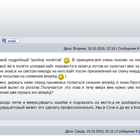
Дата: Вторник, 18.10.2016, 22:18 | Сообщение #
акой подробный "разбор полётов"
.В принципе,всё очень похоже на оп
 всё же в полёте успеваю кайт перевести в зенит,и потом он залетает мне за 
не знаю,я не смотрю никогда на него.Кайт после приземления на спину никуда
 же посылаю на снижении вперёд
)
ужно держать ниже перед прыжком,и толкаться сильнее вперёд я знаю.Прост
кой вылет из рогатки..Получается ,что пока я лечу вверх мне нужно уже ег
ение уже пускать его вперёд?
ораздо легче в живую,увидеть ошибки и подсказать на месте,а не разбират
уард,который может это сделать профессионально..Увы,в Сочи и да же в Бла
Дата: Среда, 19.10.2016, 01:11 | Сообщение #