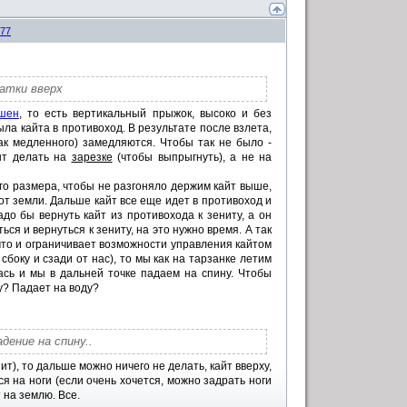
77
гатки вверх
ишен
, то есть вертикальный прыжок, высоко и без
ыла кайта в противоход. В результате после взлета,
так медленного) замедляются. Чтобы так не было -
нт делать на
зарезке
(чтобы выпрыгнуть), а не на
го размера, чтобы не разгоняло держим кайт выше,
от земли. Дальше кайт все еще идет в противоход и
адо бы вернуть кайт из противохода к зениту, а он
я и вернуться к зениту, на это нужно время. А так
 что и ограничивает возможности управления кайтом
боку и сзади от нас), то мы как на тарзанке летим
ась и мы в дальней точке падаем на спину. Чтобы
у? Падает на воду?
дение на спину..
ит), то дальше можно ничего не делать, кайт вверху,
ся на ноги (если очень хочется, можно задрать ноги
т на землю. Все.