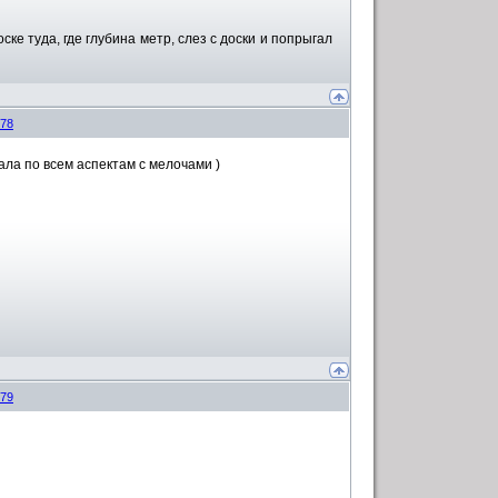
ске туда, где глубина метр, слез с доски и попрыгал
78
ала по всем аспектам с мелочами )
79