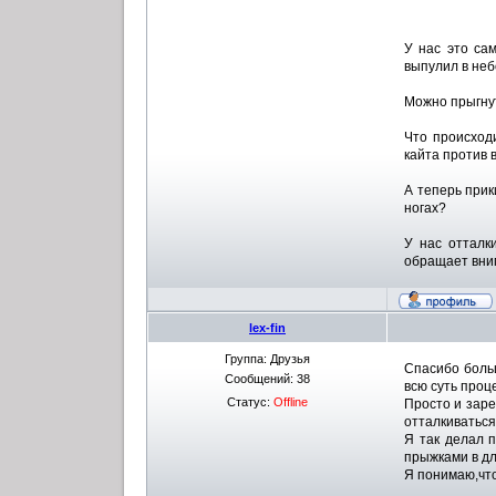
У нас это сам
выпулил в небо
Можно прыгнут
Что происход
кайта против 
А теперь прик
ногах?
У нас отталк
обращает вни
lex-fin
Группа: Друзья
Спасибо больш
Сообщений:
38
всю суть проц
Статус:
Offline
Просто и заре
отталкиваться
Я так делал 
прыжками в дл
Я понимаю,что