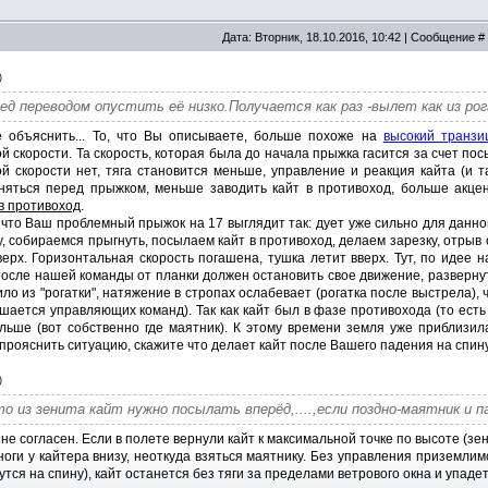
Дата: Вторник, 18.10.2016, 10:42 | Сообщение #
)
ред переводом опустить её низко.Получается как раз -вылет как из ро
е объяснить... То, что Вы описываете, больше похоже на
высокий транз
й скорости. Та скорость, которая была до начала прыжка гасится за счет пос
й скорости нет, тяга становится меньше, управление и реакция кайта (и 
няться перед прыжком, меньше заводить кайт в противоход, больше акце
в противоход
.
 что Ваш проблемный прыжок на 17 выглядит так: дует уже сильно для данно
у, собираемся прыгнуть, посылаем кайт в противоход, делаем зарезку, отрыв 
ерх. Горизонтальная скорость погашена, тушка летит вверх. Тут, по идее н
осле нашей команды от планки должен остановить свое движение, развернутьс
ило из "рогатки", натяжение в стропах ослабевает (рогатка после выстрела),
шается управляющих команд). Так как кайт был в фазе противохода (то есть с
льше (вот собственно где маятник). К этому времени земля уже приблизил
прояснить ситуацию, скажите что делает кайт после Вашего падения на спин
)
о из зенита кайт нужно посылать вперёд,....,если поздно-маятник и па
не согласен. Если в полете вернули кайт к максимальной точке по высоте (зен
 ноги у кайтера внизу, неоткуда взяться маятнику. Без управления приземлим
утся на спину), кайт останется без тяги за пределами ветрового окна и упаде