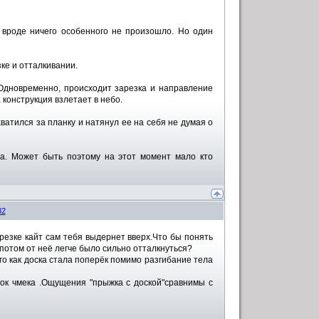
о вроде ничего особенного не произошло. Но один
ке и отталкивании.
 Одновременно, происходит зарезка и направление
 конструкция взлетает в небо.
хватился за планку и натянул ее на себя не думая о
да. Может быть поэтому на этот момент мало кто
82
езке кайт сам тебя выдернет вверх.Что бы понять
ы потом от неё легче было сильно отталкнуться?
го как доска стала поперёк помимо разгибание тела
вок чмека .Ощущения "прыжка с доской"сравнимы с