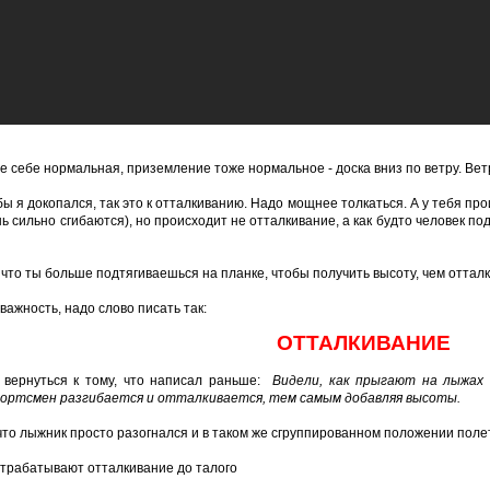
е себе нормальная, приземление тоже нормальное - доска вниз по ветру. Ветр
 бы я докопался, так это к отталкиванию. Надо мощнее толкаться. А у тебя пр
нь сильно сгибаются), но происходит не отталкивание, а как будто человек по
 что ты больше подтягиваешься на планке, чтобы получить высоту, чем оттал
важность, надо слово писать так:
ОТТАЛКИВАНИЕ
 вернуться к тому, что написал раньше:
Видели, как прыгают на лыжа
ортсмен разгибается и отталкивается, тем самым добавляя высоты.
что лыжник просто разогнался и в таком же сгруппированном положении поле
трабатывают отталкивание до талого