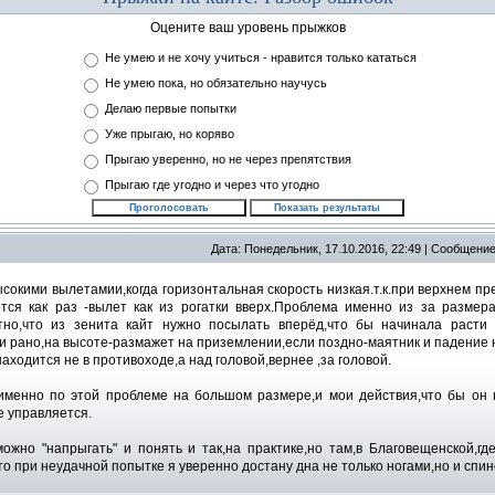
Оцените ваш уровень прыжков
Не умею и не хочу учиться - нравится только кататься
Не умею пока, но обязательно научусь
Делаю первые попытки
Уже прыгаю, но коряво
Прыгаю уверенно, но не через препятствия
Прыгаю где угодно и через что угодно
Дата: Понедельник, 17.10.2016, 22:49 | Сообщени
сокими вылетамии,когда горизонтальная скорость низкая.т.к.при верхнем пр
ется как раз -вылет как из рогатки вверх.Проблема именно из за размера
тно,что из зенита кайт нужно посылать вперёд,что бы начинала расти 
и рано,на высоте-размажет на приземлении,если поздно-маятник и падение н
находится не в противоходе,а над головой,вернее ,за головой.
именно по этой проблеме на большом размере,и мои действия,что бы он н
е управляется.
ожно "напрыгать" и понять и так,на практике,но там,в Благовещенской,гд
то при неудачной попытке я уверенно достану дна не только ногами,но и спин