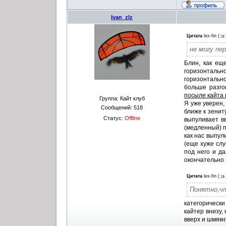
Ivan_zlz
Цитата
lex-fin
(
не могу пе
Блин, как ещ
горизонтально
горизонтально
больше разго
посыле кайта 
Группа: Кайт клуб
Я уже уверен,
Сообщений:
518
ближе к зенит
Статус:
Offline
выпуливает вв
(медленный) п
как нас выпул
(еще хуже слу
под него и да
окончательно 
Цитата
lex-fin
(
Понятно,чт
категорически 
кайтер внизу,
вверх и шмякн