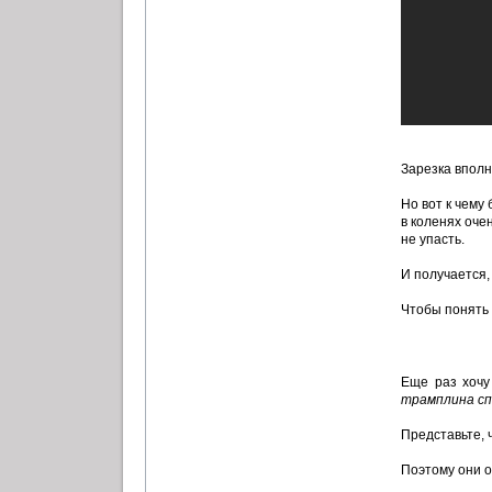
Зарезка вполн
Но вот к чему
в коленях оче
не упасть.
И получается,
Чтобы понять 
Еще раз хочу
трамплина сп
Представьте, 
Поэтому они о