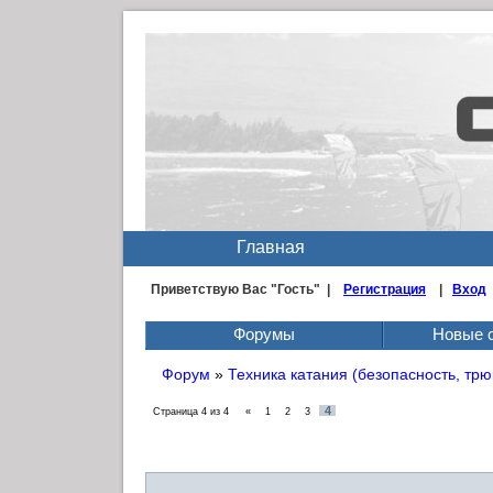
Главная
Приветствую Вас
"Гость" |
Регистрация
|
Вход
Форумы
Новые 
Форум
»
Техника катания (безопасность, трю
4
Страница
4
из
4
«
1
2
3