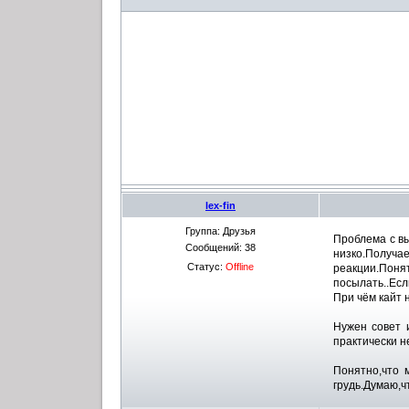
lex-fin
Группа: Друзья
Проблема с вы
Сообщений:
38
низко.Получа
Статус:
Offline
реакции.Поня
посылать..Есл
При чём кайт 
Нужен совет 
практически н
Понятно,что м
грудь.Думаю,ч