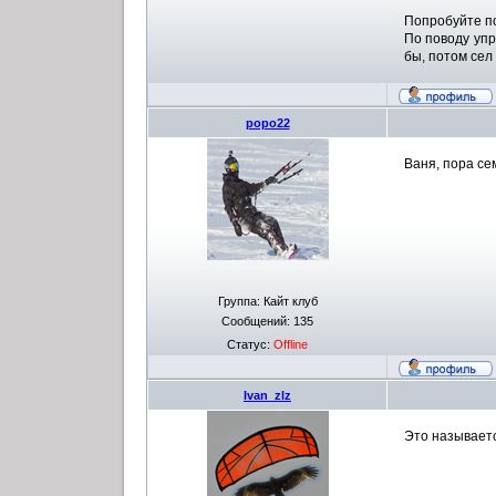
Попробуйте по
По поводу упра
бы, потом сел 
popo22
Ваня, пора се
Группа: Кайт клуб
Сообщений:
135
Статус:
Offline
Ivan_zlz
Это называетс