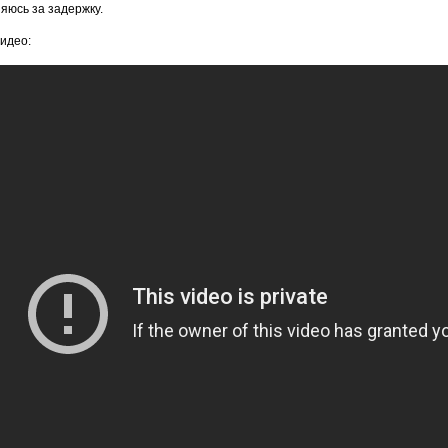
яюсь за задержку.
идео: