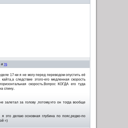
е #
76
еделе 17-ки я не могу перед переводом опустить её
 кайта,а следствие этого-его медленная скорость
горизонтальная скорость.Вопрос КОГДА его туда
а спину..
е залетал за голову ,потому,что он тогда вообще
е я это делаю основная глубина по пояс,редко-по
ой =)