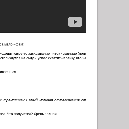
а мало - факт.
оисходит какое-то закидывание пяток к заднице (ноги
дскользнулся на льду и успел схватить планку, чтобы
киваешься.
х с трамплина? Самый момент отталкивания от
тел. Что получится? Хрень полная.