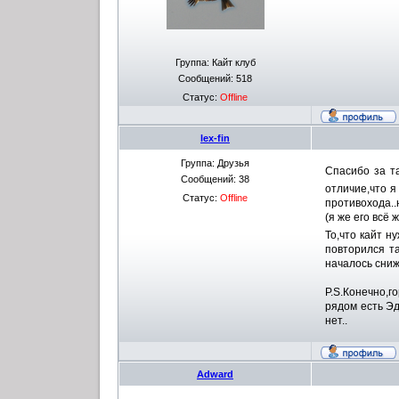
Группа: Кайт клуб
Сообщений:
518
Статус:
Offline
lex-fin
Группа: Друзья
Спасибо за т
Сообщений:
38
отличие,что я
Статус:
Offline
противохода..
(я же его всё
То,что кайт н
повторился та
началось сниж
P.S.Конечно,г
рядом есть Эд
нет..
Adward