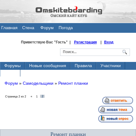
Главная
Стена
Форум
Погода
общения
Приветствую Вас
"Гость" |
Регистрация
|
Вход
Форумы
Новые сообщения
Правила
Участники
Поиск
Форум
»
Самодельщики
»
Ремонт планки
2
Страница
2
из
2
«
1
Ремонт планки